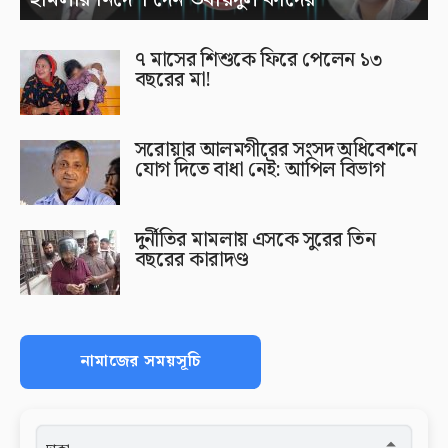
৭ মাসের শিশুকে ফিরে পেলেন ১৩
বছরের মা!
সরোয়ার আলমগীরের সংসদ অধিবেশনে
যোগ দিতে বাধা নেই: আপিল বিভাগ
দুর্নীতির মামলায় এসকে সুরের তিন
বছরের কারাদণ্ড
নামাজের সময়সূচি