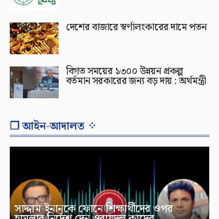
দেশের বাজারে স্বর্ণালংকারের দামে পতন
বিগত সময়ের ১৩০০ উন্নয়ন প্রকল্প
বর্তমান সরকারের জন্য বড় দায় : অর্থমন্ত্রী
❐ আইন-আদালত ⁘
সাদ্দাম-ইনানকে ফোনে শিক্ষার্থীদের ওপর
হামলার নির্দেশ দেন ওবায়দুল কাদের