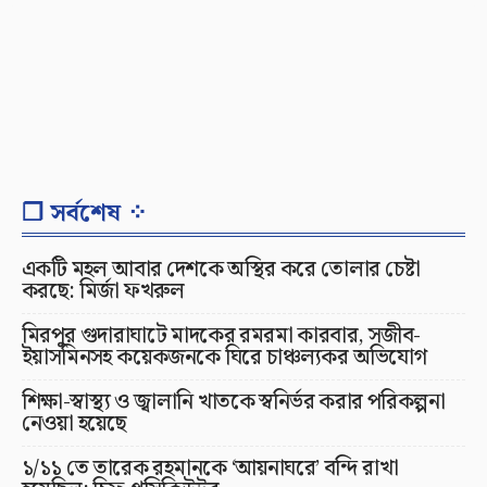
❐ সর্বশেষ ⁘
একটি মহল আবার দেশকে অস্থির করে তোলার চেষ্টা
করছে: মির্জা ফখরুল
মিরপুর গুদারাঘাটে মাদকের রমরমা কারবার, সজীব-
ইয়াসমিনসহ কয়েকজনকে ঘিরে চাঞ্চল্যকর অভিযোগ
শিক্ষা-স্বাস্থ্য ও জ্বালানি খাতকে স্বনির্ভর করার পরিকল্পনা
নেওয়া হয়েছে
১/১১ তে তারেক রহমানকে ‘আয়নাঘরে’ বন্দি রাখা