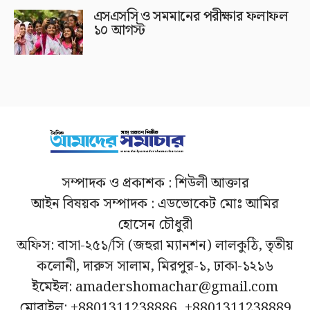
এসএসসি ও সমমানের পরীক্ষার ফলাফল
১০ আগস্ট
সম্পাদক ও প্রকাশক : শিউলী আক্তার
আইন বিষয়ক সম্পাদক : এডভোকেট মোঃ আমির
হোসেন চৌধুরী
অফিস: বাসা-২৫১/সি (জহুরা ম্যানশন) লালকুঠি, তৃতীয়
কলোনী, দারুস সালাম, মিরপুর-১, ঢাকা-১২১৬
ইমেইল: amadershomachar@gmail.com
মোবাইল: +8801311238886, +8801311238889