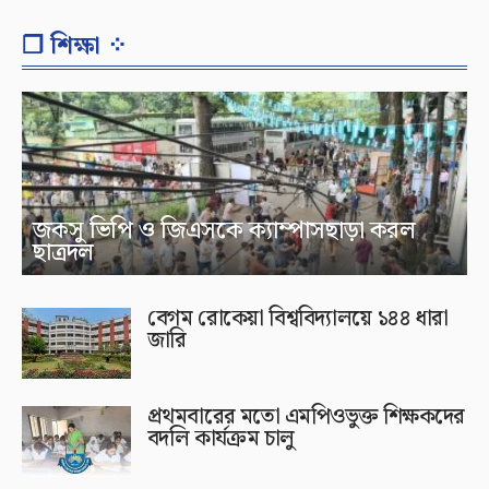
❐ শিক্ষা ⁘
জকসু ভিপি ও জিএসকে ক্যাম্পাসছাড়া করল
ছাত্রদল
বেগম রোকেয়া বিশ্ববিদ্যালয়ে ১৪৪ ধারা
জারি
প্রথমবারের মতো এমপিওভুক্ত শিক্ষকদের
বদলি কার্যক্রম চালু