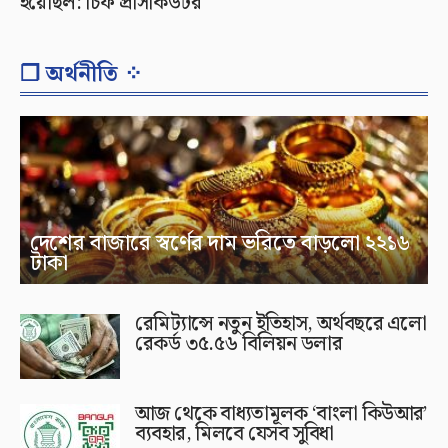
হয়েছিল: চিফ প্রসিকিউটর
❐ অর্থনীতি ⁘
দেশের বাজারে স্বর্ণের দাম ভরিতে বাড়লো ২২১৬
টাকা
রেমিট্যান্সে নতুন ইতিহাস, অর্থবছরে এলো
রেকর্ড ৩৫.৫৬ বিলিয়ন ডলার
আজ থেকে বাধ্যতামূলক ‘বাংলা কিউআর’
ব্যবহার, মিলবে যেসব সুবিধা