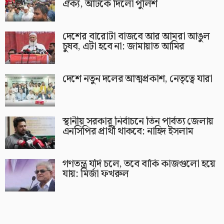
ঐক্য, আটকে দিলো পুলিশ
দেশের বারোটা বাজবে আর আমরা আঙুল
চুষব, এটা হবে না: জামায়াত আমির
দেশে নতুন দলের আত্মপ্রকাশ, নেতৃত্বে যারা
স্থানীয় সরকার নির্বাচনে তিন পার্বত্য জেলায়
এনসিপির প্রার্থী থাকবে: নাহিদ ইসলাম
গণতন্ত্র যদি চলে, তবে বাকি কাজগুলো হয়ে
যায়: মির্জা ফখরুল