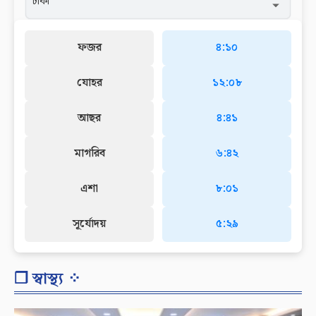
ফজর
৪:১০
যোহর
১২:০৮
আছর
৪:৪১
মাগরিব
৬:৪২
এশা
৮:০১
সূর্যোদয়
৫:২৯
❐ স্বাস্থ্য ⁘