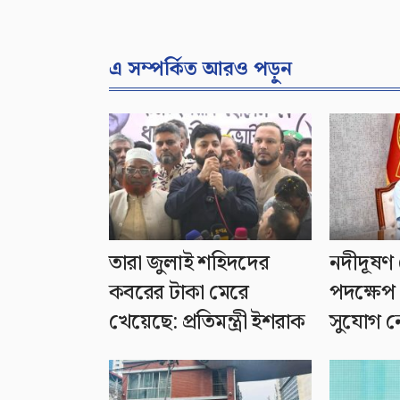
এ সম্পর্কিত আরও পড়ুন
তারা জুলাই শহিদদের
নদীদূষণ 
কবরের টাকা মেরে
পদক্ষেপ 
খেয়েছে: প্রতিমন্ত্রী ইশরাক
সুযোগ নেই