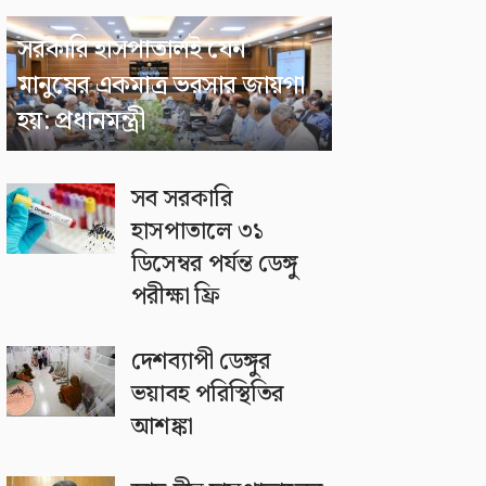
সরকারি হাসপাতালই যেন
মানুষের একমাত্র ভরসার জায়গা
হয়: প্রধানমন্ত্রী
সব সরকারি
হাসপাতালে ৩১
ডিসেম্বর পর্যন্ত ডেঙ্গু
পরীক্ষা ফ্রি
দেশব্যাপী ডেঙ্গুর
ভয়াবহ পরিস্থিতির
আশঙ্কা