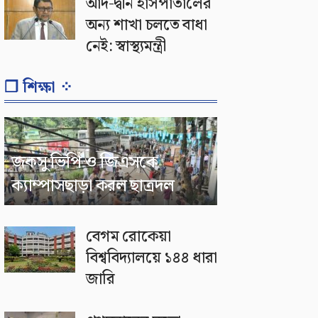
আদ-দ্বীন হাসপাতালের
অন্য শাখা চলতে বাধা
নেই: স্বাস্থ্যমন্ত্রী
❐ শিক্ষা ⁘
জকসু ভিপি ও জিএসকে
ক্যাম্পাসছাড়া করল ছাত্রদল
বেগম রোকেয়া
বিশ্ববিদ্যালয়ে ১৪৪ ধারা
জারি