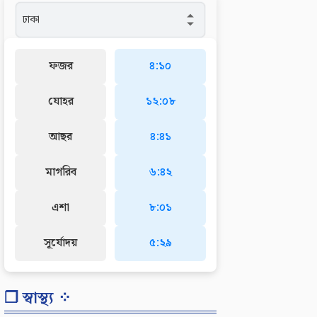
ফজর
৪:১০
যোহর
১২:০৮
আছর
৪:৪১
মাগরিব
৬:৪২
এশা
৮:০১
সূর্যোদয়
৫:২৯
❐ স্বাস্থ্য ⁘