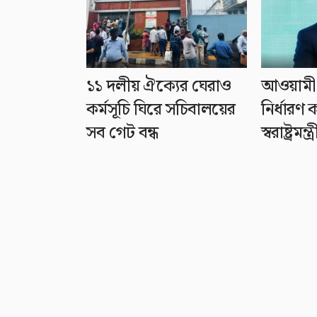
১১ দলীয় ঐক্যের ঘেরাও
আওয়ামী 
কর্মসূচি ঘিরে সচিবালয়ের
নির্ধার
সব গেট বন্ধ
স্বরাষ্ট্রমন্ত্র