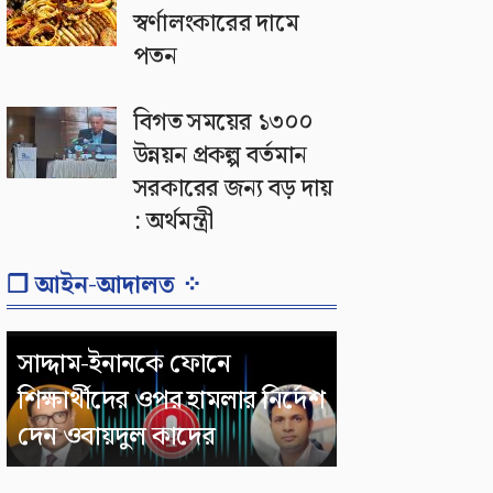
স্বর্ণালংকারের দামে
পতন
বিগত সময়ের ১৩০০
উন্নয়ন প্রকল্প বর্তমান
সরকারের জন্য বড় দায়
: অর্থমন্ত্রী
❐ আইন-আদালত ⁘
সাদ্দাম-ইনানকে ফোনে
শিক্ষার্থীদের ওপর হামলার নির্দেশ
দেন ওবায়দুল কাদের