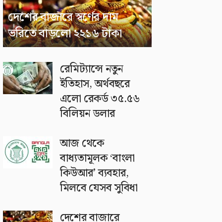
দেশের বাজারে স্বর্ণের দাম
ভরিতে বাড়লো ২২১৬ টাকা
রেমিট্যান্সে নতুন
ইতিহাস, অর্থবছরে
এলো রেকর্ড ৩৫.৫৬
বিলিয়ন ডলার
আজ থেকে
বাধ্যতামূলক ‘বাংলা
কিউআর’ ব্যবহার,
মিলবে যেসব সুবিধা
দেশের বাজারে