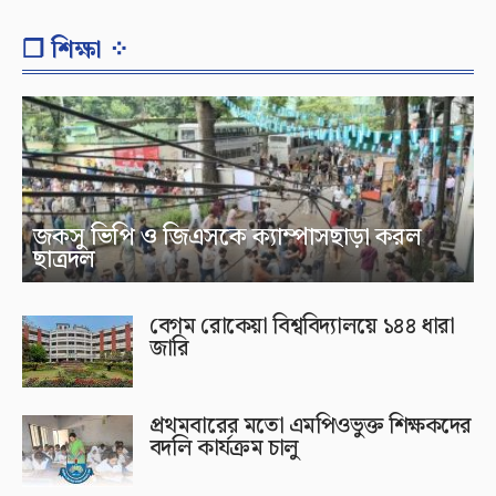
❐ শিক্ষা ⁘
জকসু ভিপি ও জিএসকে ক্যাম্পাসছাড়া করল
ছাত্রদল
বেগম রোকেয়া বিশ্ববিদ্যালয়ে ১৪৪ ধারা
জারি
প্রথমবারের মতো এমপিওভুক্ত শিক্ষকদের
বদলি কার্যক্রম চালু