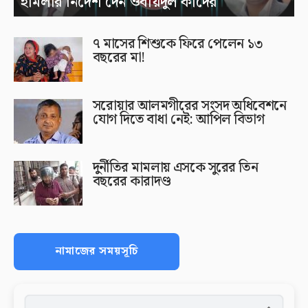
হামলার নির্দেশ দেন ওবায়দুল কাদের
৭ মাসের শিশুকে ফিরে পেলেন ১৩
বছরের মা!
সরোয়ার আলমগীরের সংসদ অধিবেশনে
যোগ দিতে বাধা নেই: আপিল বিভাগ
দুর্নীতির মামলায় এসকে সুরের তিন
বছরের কারাদণ্ড
নামাজের সময়সূচি