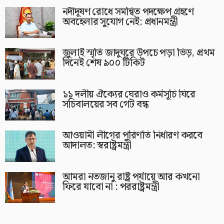
নদীদূষণ রোধে সমন্বিত পদক্ষেপ গ্রহণে
অবহেলার সুযোগ নেই: প্রধানমন্ত্রী
জুলাই স্মৃতি জাদুঘরে উপচে পড়া ভিড়, প্রথম
দিনেই শেষ ৯০০ টিকিট
১১ দলীয় ঐক্যের ঘেরাও কর্মসূচি ঘিরে
সচিবালয়ের সব গেট বন্ধ
আওয়ামী লীগের পরিণতি নির্ধারণ করবে
আদালত: স্বরাষ্ট্রমন্ত্রী
আমরা নতজানু রাষ্ট্র পর্যায়ে আর কখনো
ফিরে যাবো না : পররাষ্ট্রমন্ত্রী