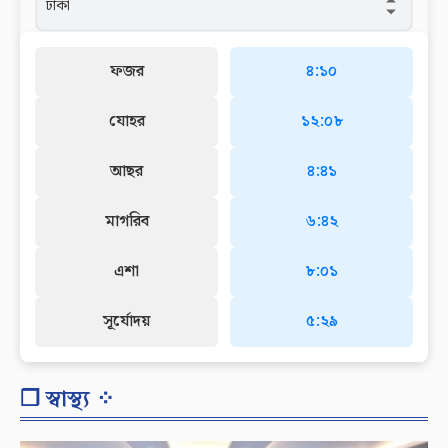
ফজর
৪:১০
যোহর
১২:০৮
আছর
৪:৪১
মাগরিব
৬:৪২
এশা
৮:০১
সূর্যোদয়
৫:২৯
❐ স্বাস্থ্য ⁘