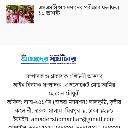
এসএসসি ও সমমানের পরীক্ষার ফলাফল
১০ আগস্ট
সম্পাদক ও প্রকাশক : শিউলী আক্তার
আইন বিষয়ক সম্পাদক : এডভোকেট মোঃ আমির
হোসেন চৌধুরী
অফিস: বাসা-২৫১/সি (জহুরা ম্যানশন) লালকুঠি, তৃতীয়
কলোনী, দারুস সালাম, মিরপুর-১, ঢাকা-১২১৬
ইমেইল: amadershomachar@gmail.com
মোবাইল: +8801311238886, +8801311238889