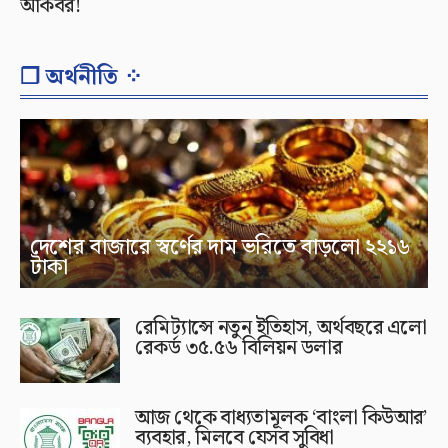
আকবর!
❐ অর্থনীতি ⁘
দেশের বাজারে স্বর্ণের দাম ভরিতে বাড়লো ২২১৬
টাকা
রেমিট্যান্সে নতুন ইতিহাস, অর্থবছরে এলো
রেকর্ড ৩৫.৫৬ বিলিয়ন ডলার
আজ থেকে বাধ্যতামূলক ‘বাংলা কিউআর’
ব্যবহার, মিলবে যেসব সুবিধা