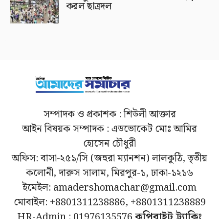
করল ছাত্রদল
সম্পাদক ও প্রকাশক : শিউলী আক্তার
আইন বিষয়ক সম্পাদক : এডভোকেট মোঃ আমির
হোসেন চৌধুরী
অফিস: বাসা-২৫১/সি (জহুরা ম্যানশন) লালকুঠি, তৃতীয়
কলোনী, দারুস সালাম, মিরপুর-১, ঢাকা-১২১৬
ইমেইল: amadershomachar@gmail.com
মোবাইল: +8801311238886, +8801311238889
HR-Admin : 01976135576
কপিরাইট ট্র্যাকিং