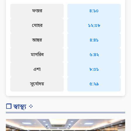
ফজর
৪:১০
যোহর
১২:০৮
আছর
৪:৪১
মাগরিব
৬:৪২
এশা
৮:০১
সূর্যোদয়
৫:২৯
❐ স্বাস্থ্য ⁘