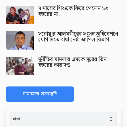
৭ মাসের শিশুকে ফিরে পেলেন ১৩
বছরের মা!
সরোয়ার আলমগীরের সংসদ অধিবেশনে
যোগ দিতে বাধা নেই: আপিল বিভাগ
দুর্নীতির মামলায় এসকে সুরের তিন
বছরের কারাদণ্ড
নামাজের সময়সূচি