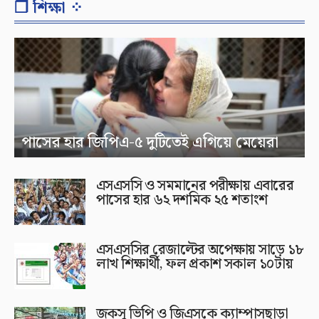
❐ শিক্ষা ⁘
পাসের হার জিপিএ-৫ দুটিতেই এগিয়ে মেয়েরা
এসএসসি ও সমমানের পরীক্ষায় এবারের
পাসের হার ৬২ দশমিক ২৫ শতাংশ
এসএসসির রেজাল্টের অপেক্ষায় সাড়ে ১৮
লাখ শিক্ষার্থী, ফল প্রকাশ সকাল ১০টায়
জকসু ভিপি ও জিএসকে ক্যাম্পাসছাড়া