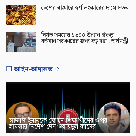
দেশের বাজারে স্বর্ণালংকারের দামে পতন
বিগত সময়ের ১৩০০ উন্নয়ন প্রকল্প
বর্তমান সরকারের জন্য বড় দায় : অর্থমন্ত্রী
❐ আইন-আদালত ⁘
সাদ্দাম-ইনানকে ফোনে শিক্ষার্থীদের ওপর
হামলার নির্দেশ দেন ওবায়দুল কাদের