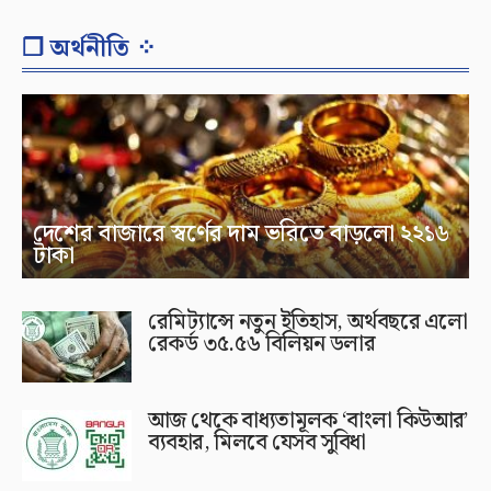
❐ অর্থনীতি ⁘
দেশের বাজারে স্বর্ণের দাম ভরিতে বাড়লো ২২১৬
টাকা
রেমিট্যান্সে নতুন ইতিহাস, অর্থবছরে এলো
রেকর্ড ৩৫.৫৬ বিলিয়ন ডলার
আজ থেকে বাধ্যতামূলক ‘বাংলা কিউআর’
ব্যবহার, মিলবে যেসব সুবিধা