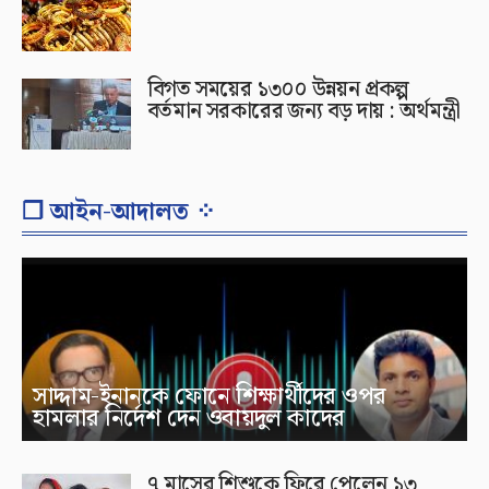
বিগত সময়ের ১৩০০ উন্নয়ন প্রকল্প
বর্তমান সরকারের জন্য বড় দায় : অর্থমন্ত্রী
❐ আইন-আদালত ⁘
সাদ্দাম-ইনানকে ফোনে শিক্ষার্থীদের ওপর
হামলার নির্দেশ দেন ওবায়দুল কাদের
৭ মাসের শিশুকে ফিরে পেলেন ১৩