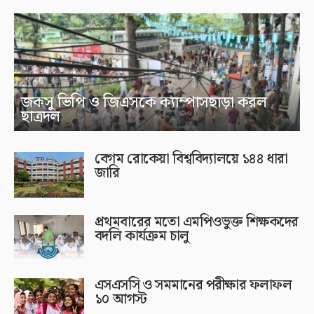
জকসু ভিপি ও জিএসকে ক্যাম্পাসছাড়া করল
ছাত্রদল
বেগম রোকেয়া বিশ্ববিদ্যালয়ে ১৪৪ ধারা
জারি
প্রথমবারের মতো এমপিওভুক্ত শিক্ষকদের
বদলি কার্যক্রম চালু
এসএসসি ও সমমানের পরীক্ষার ফলাফল
১০ আগস্ট