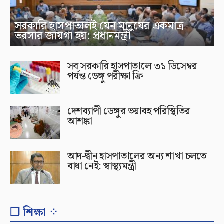
সরকারি হাসপাতালই যেন মানুষের একমাত্র
ভরসার জায়গা হয়: প্রধানমন্ত্রী
সব সরকারি হাসপাতালে ৩১ ডিসেম্বর
পর্যন্ত ডেঙ্গু পরীক্ষা ফ্রি
দেশব্যাপী ডেঙ্গুর ভয়াবহ পরিস্থিতির
আশঙ্কা
আদ-দ্বীন হাসপাতালের অন্য শাখা চলতে
বাধা নেই: স্বাস্থ্যমন্ত্রী
❐ শিক্ষা ⁘