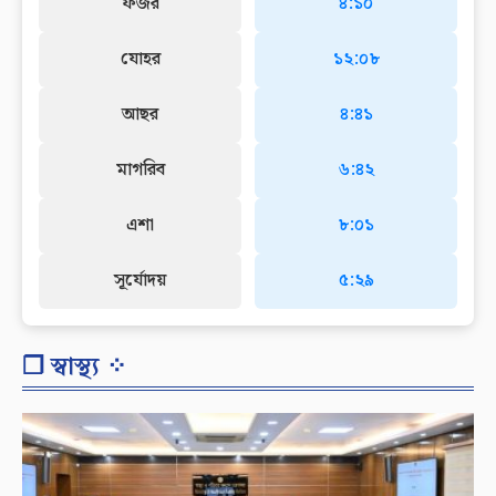
ফজর
৪:১০
যোহর
১২:০৮
আছর
৪:৪১
মাগরিব
৬:৪২
এশা
৮:০১
সূর্যোদয়
৫:২৯
❐ স্বাস্থ্য ⁘