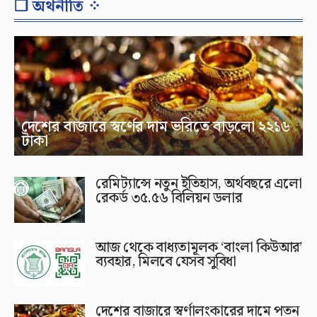
❐ অর্থনীতি ⁘
দেশের বাজারে স্বর্ণের দাম ভরিতে বাড়লো ২২১৬
টাকা
রেমিট্যান্সে নতুন ইতিহাস, অর্থবছরে এলো
রেকর্ড ৩৫.৫৬ বিলিয়ন ডলার
আজ থেকে বাধ্যতামূলক ‘বাংলা কিউআর’
ব্যবহার, মিলবে যেসব সুবিধা
দেশের বাজারে স্বর্ণালংকারের দামে পতন