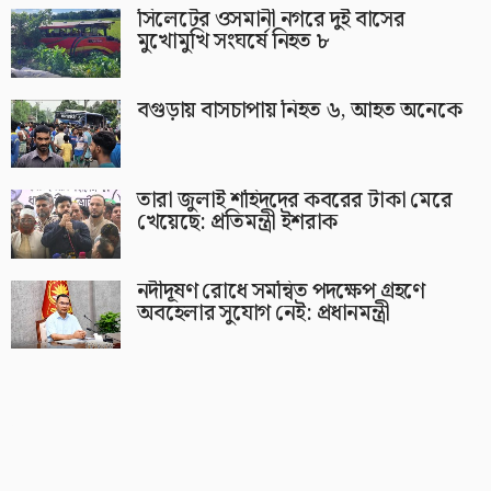
সিলেটের ওসমানী নগরে দুই বাসের
মুখোমুখি সংঘর্ষে নিহত ৮
বগুড়ায় বাসচাপায় নিহত ৬, আহত অনেকে
তারা জুলাই শহিদদের কবরের টাকা মেরে
খেয়েছে: প্রতিমন্ত্রী ইশরাক
নদীদূষণ রোধে সমন্বিত পদক্ষেপ গ্রহণে
অবহেলার সুযোগ নেই: প্রধানমন্ত্রী