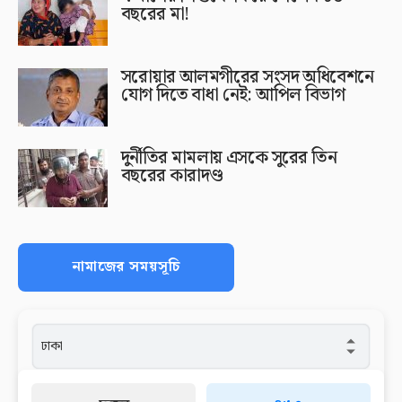
বছরের মা!
সরোয়ার আলমগীরের সংসদ অধিবেশনে
যোগ দিতে বাধা নেই: আপিল বিভাগ
দুর্নীতির মামলায় এসকে সুরের তিন
বছরের কারাদণ্ড
নামাজের সময়সূচি