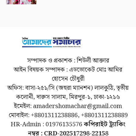
সম্পাদক ও প্রকাশক : শিউলী আক্তার
আইন বিষয়ক সম্পাদক : এডভোকেট মোঃ আমির
হোসেন চৌধুরী
অফিস: বাসা-২৫১/সি (জহুরা ম্যানশন) লালকুঠি, তৃতীয়
কলোনী, দারুস সালাম, মিরপুর-১, ঢাকা-১২১৬
ইমেইল: amadershomachar@gmail.com
মোবাইল: +8801311238886, +8801311238889
HR-Admin : 01976135576
কপিরাইট ট্র্যাকিং
নম্বর : CRD-202517298-22158