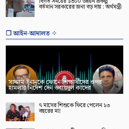
বিগত সময়ের ১৩০০ উন্নয়ন প্রকল্প
বর্তমান সরকারের জন্য বড় দায় : অর্থমন্ত্রী
❐ আইন-আদালত ⁘
সাদ্দাম-ইনানকে ফোনে শিক্ষার্থীদের ওপর
হামলার নির্দেশ দেন ওবায়দুল কাদের
৭ মাসের শিশুকে ফিরে পেলেন ১৩
বছরের মা!