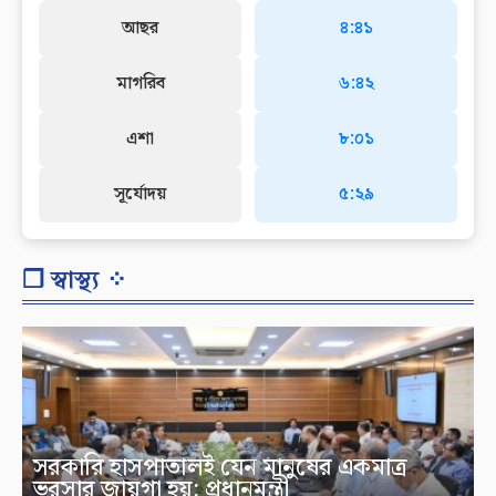
আছর
৪:৪১
মাগরিব
৬:৪২
এশা
৮:০১
সূর্যোদয়
৫:২৯
❐ স্বাস্থ্য ⁘
সরকারি হাসপাতালই যেন মানুষের একমাত্র
ভরসার জায়গা হয়: প্রধানমন্ত্রী