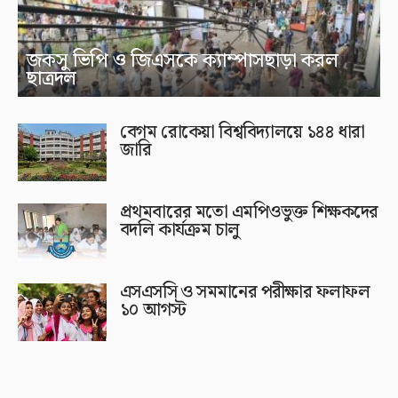
জকসু ভিপি ও জিএসকে ক্যাম্পাসছাড়া করল
ছাত্রদল
বেগম রোকেয়া বিশ্ববিদ্যালয়ে ১৪৪ ধারা
জারি
প্রথমবারের মতো এমপিওভুক্ত শিক্ষকদের
বদলি কার্যক্রম চালু
এসএসসি ও সমমানের পরীক্ষার ফলাফল
১০ আগস্ট