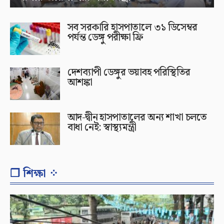
সব সরকারি হাসপাতালে ৩১ ডিসেম্বর
পর্যন্ত ডেঙ্গু পরীক্ষা ফ্রি
দেশব্যাপী ডেঙ্গুর ভয়াবহ পরিস্থিতির
আশঙ্কা
আদ-দ্বীন হাসপাতালের অন্য শাখা চলতে
বাধা নেই: স্বাস্থ্যমন্ত্রী
❐ শিক্ষা ⁘