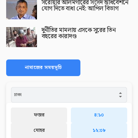
সরোয়ার আলমগীরের সংসদ অধিবেশনে
যোগ দিতে বাধা নেই: আপিল বিভাগ
দুর্নীতির মামলায় এসকে সুরের তিন
বছরের কারাদণ্ড
নামাজের সময়সূচি
ফজর
৪:১০
যোহর
১২:০৮