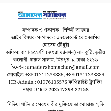
সম্পাদক ও প্রকাশক : শিউলী আক্তার
আইন বিষয়ক সম্পাদক : এডভোকেট মোঃ আমির
হোসেন চৌধুরী
অফিস: বাসা-২৫১/সি (জহুরা ম্যানশন) লালকুঠি, তৃতীয়
কলোনী, দারুস সালাম, মিরপুর-১, ঢাকা-১২১৬
ইমেইল: amadershomachar@gmail.com
মোবাইল: +8801311238886, +8801311238889
HR-Admin : 01976135576
কপিরাইট ট্র্যাকিং
নম্বর : CRD-202517298-22158
মিডিয়া পার্টনার : মরহুম বীর মুক্তিযোদ্ধা মোন্তাজ স্মৃতি