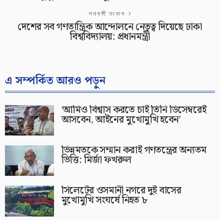
পরবর্তী সংবাদ
দেশের সব গণতান্ত্রিক আন্দোলনে নেতৃত্ব দিয়েছে ঢাকা
বিশ্ববিদ্যালয়: প্রধানমন্ত্রী
এ সম্পর্কিত আরও পড়ুন
‘আমিও বিশ্বাস করতে চাই তিনি ডিসেম্বরেই
আসবেন, আইনের মুখোমুখি হবেন’
ভিন্নমতকে সম্মান করাই গণতন্ত্রের অন্যতম
ভিত্তি: মির্জা ফখরুল
সিলেটের ওসমানী নগরে দুই বাসের
মুখোমুখি সংঘর্ষে নিহত ৮