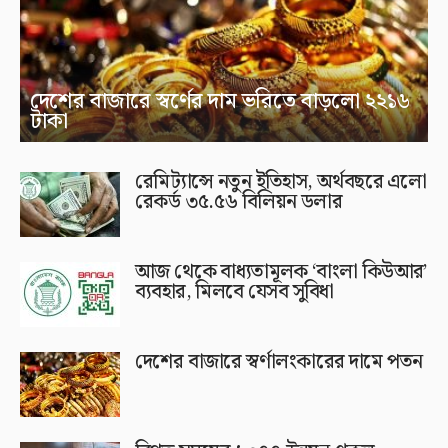
দেশের বাজারে স্বর্ণের দাম ভরিতে বাড়লো ২২১৬
টাকা
রেমিট্যান্সে নতুন ইতিহাস, অর্থবছরে এলো
রেকর্ড ৩৫.৫৬ বিলিয়ন ডলার
আজ থেকে বাধ্যতামূলক ‘বাংলা কিউআর’
ব্যবহার, মিলবে যেসব সুবিধা
দেশের বাজারে স্বর্ণালংকারের দামে পতন