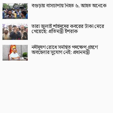
বগুড়ায় বাসচাপায় নিহত ৬, আহত অনেকে
তারা জুলাই শহিদদের কবরের টাকা মেরে
খেয়েছে: প্রতিমন্ত্রী ইশরাক
নদীদূষণ রোধে সমন্বিত পদক্ষেপ গ্রহণে
অবহেলার সুযোগ নেই: প্রধানমন্ত্রী