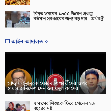
বিগত সময়ের ১৩০০ উন্নয়ন প্রকল্প
বর্তমান সরকারের জন্য বড় দায় : অর্থমন্ত্রী
❐ আইন-আদালত ⁘
সাদ্দাম-ইনানকে ফোনে শিক্ষার্থীদের ওপর
হামলার নির্দেশ দেন ওবায়দুল কাদের
৭ মাসের শিশুকে ফিরে পেলেন ১৩
বছরের মা!