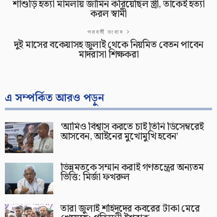
শাশুড়ি হত্যা মামলায় জামিন করিয়েছিল স্ত্রী, তাকেই হত্যা
করল স্বামী
পরবর্তী সংবাদ
দুই মাসের বকেয়াসহ জুলাই থেকে নিয়মিত বেতন পাবেন
মাদরাসা শিক্ষকরা
এ সম্পর্কিত আরও পড়ুন
‘আমিও বিশ্বাস করতে চাই তিনি ডিসেম্বরেই
আসবেন, আইনের মুখোমুখি হবেন’
ভিন্নমতকে সম্মান করাই গণতন্ত্রের অন্যতম
ভিত্তি: মির্জা ফখরুল
তারা জুলাই শহিদদের কবরের টাকা মেরে