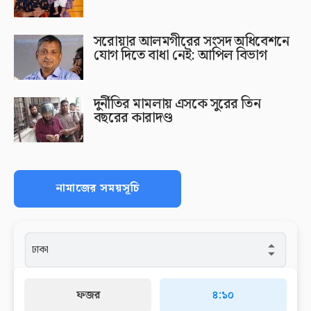
সরোয়ার আলমগীরের সংসদ অধিবেশনে
যোগ দিতে বাধা নেই: আপিল বিভাগ
দুর্নীতির মামলায় এসকে সুরের তিন
বছরের কারাদণ্ড
নামাজের সময়সূচি
ফজর
৪:১০