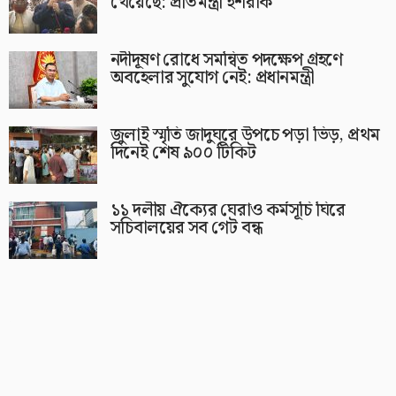
খেয়েছে: প্রতিমন্ত্রী ইশরাক
নদীদূষণ রোধে সমন্বিত পদক্ষেপ গ্রহণে
অবহেলার সুযোগ নেই: প্রধানমন্ত্রী
জুলাই স্মৃতি জাদুঘরে উপচে পড়া ভিড়, প্রথম
দিনেই শেষ ৯০০ টিকিট
১১ দলীয় ঐক্যের ঘেরাও কর্মসূচি ঘিরে
সচিবালয়ের সব গেট বন্ধ