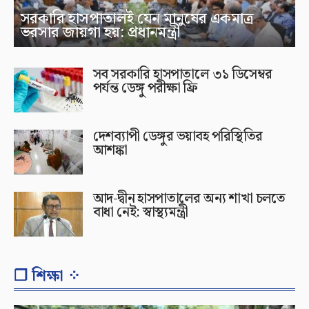
সরকারি হাসপাতালই যেন মানুষের একমাত্র
ভরসার জায়গা হয়: প্রধানমন্ত্রী
সব সরকারি হাসপাতালে ৩১ ডিসেম্বর
পর্যন্ত ডেঙ্গু পরীক্ষা ফ্রি
দেশব্যাপী ডেঙ্গুর ভয়াবহ পরিস্থিতির
আশঙ্কা
আদ-দ্বীন হাসপাতালের অন্য শাখা চলতে
বাধা নেই: স্বাস্থ্যমন্ত্রী
❐ শিক্ষা ⁘