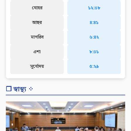
যোহর
১২:০৮
আছর
৪:৪১
মাগরিব
৬:৪২
এশা
৮:০১
সূর্যোদয়
৫:২৯
❐ স্বাস্থ্য ⁘