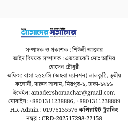
সম্পাদক ও প্রকাশক : শিউলী আক্তার
আইন বিষয়ক সম্পাদক : এডভোকেট মোঃ আমির
হোসেন চৌধুরী
অফিস: বাসা-২৫১/সি (জহুরা ম্যানশন) লালকুঠি, তৃতীয়
কলোনী, দারুস সালাম, মিরপুর-১, ঢাকা-১২১৬
ইমেইল: amadershomachar@gmail.com
মোবাইল: +8801311238886, +8801311238889
HR-Admin : 01976135576
কপিরাইট ট্র্যাকিং
নম্বর : CRD-202517298-22158