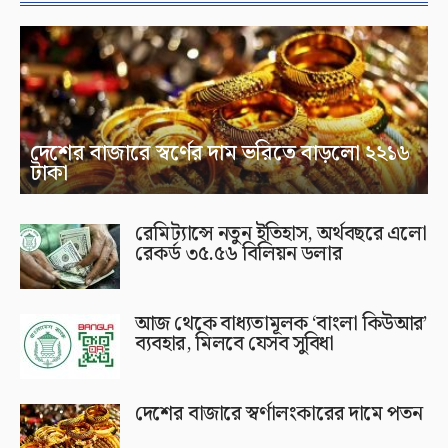
দেশের বাজারে স্বর্ণের দাম ভরিতে বাড়লো ২২১৬
টাকা
রেমিট্যান্সে নতুন ইতিহাস, অর্থবছরে এলো
রেকর্ড ৩৫.৫৬ বিলিয়ন ডলার
আজ থেকে বাধ্যতামূলক ‘বাংলা কিউআর’
ব্যবহার, মিলবে যেসব সুবিধা
দেশের বাজারে স্বর্ণালংকারের দামে পতন