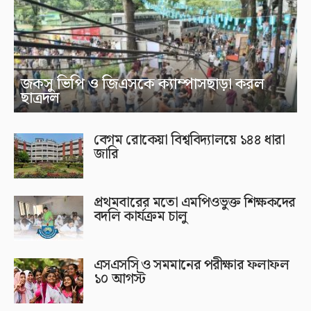
জকসু ভিপি ও জিএসকে ক্যাম্পাসছাড়া করল
ছাত্রদল
বেগম রোকেয়া বিশ্ববিদ্যালয়ে ১৪৪ ধারা
জারি
প্রথমবারের মতো এমপিওভুক্ত শিক্ষকদের
বদলি কার্যক্রম চালু
এসএসসি ও সমমানের পরীক্ষার ফলাফল
১০ আগস্ট