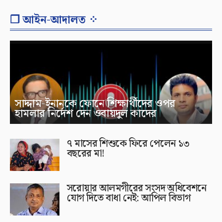
❐ আইন-আদালত ⁘
সাদ্দাম-ইনানকে ফোনে শিক্ষার্থীদের ওপর
হামলার নির্দেশ দেন ওবায়দুল কাদের
৭ মাসের শিশুকে ফিরে পেলেন ১৩
বছরের মা!
সরোয়ার আলমগীরের সংসদ অধিবেশনে
যোগ দিতে বাধা নেই: আপিল বিভাগ