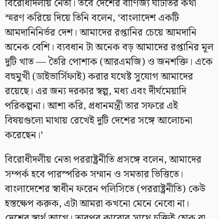
বিরোধীদলীয় নেতা। তবে দেশের বাণিজ্য ঘাটতির কথা
স্মরণ করিয়ে দিয়ে তিনি বলেন, ‘বাংলাদেশ একটি
আমদানিনির্ভর দেশ। আমাদের রপ্তানির চেয়ে আমদানি
অনেক বেশি। ব্যবধান টা অনেক বড় আমাদের রপ্তানির মূল
দুটি খাত — তৈরি পোশাক (আরএমজি) ও জনশক্তি। একে
বহুমুখী (ডাইভার্সিফাই) করার যথেষ্ট সুযোগ আমাদের
রয়েছে। এর জন্য দরকার স্বল্প, মধ্য এবং দীর্ঘমেয়াদি
পরিকল্পনা। আশা করি, প্রধানমন্ত্রী তার সফরে এই
বিষয়গুলো মাথায় রেখেই দুটি দেশের সঙ্গে আলোচনা
করেছেন।’
বিরোধীদলীয় নেতা পররাষ্ট্রনীতি প্রসঙ্গে বলেন, আমাদের
সম্পর্ক হবে পারস্পরিক সম্মান ও সমতার ভিত্তিতে।
বাংলাদেশের স্বাধীন ফরেন পলিসিতে (পররাষ্ট্রনীতি) কেউ
হস্তক্ষেপ করুক, এটা আমরা কখনো মেনে নেবো না।
দেশের স্বার্থ আগে। তারপর কারোর সাথে চুক্তিই হোক বা