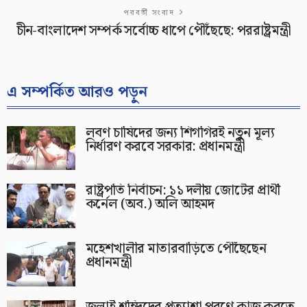
পরবর্তী সংবাদ
চীন-বাংলাদেশ সম্পর্ক সর্বোচ্চ ধাপে পৌঁছেছে: পররাষ্ট্রমন্ত্রী
এ সম্পর্কিত আরও পড়ুন
লবণ চাষিদের জন্য শিগগিরই নতুন মূল্য
নির্ধারণ করবে সরকার: প্রধানমন্ত্রী
রাষ্ট্রপতি নির্বাচন: ১১ দলীয় জোটের প্রার্থী
কর্নেল (অব.) অলি আহমদ
মহেশখালীর মাতারবাড়িতে পৌঁছেছেন
প্রধানমন্ত্রী