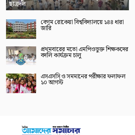
ছাত্রদল
বেগম রোকেয়া বিশ্ববিদ্যালয়ে ১৪৪ ধারা
জারি
প্রথমবারের মতো এমপিওভুক্ত শিক্ষকদের
বদলি কার্যক্রম চালু
এসএসসি ও সমমানের পরীক্ষার ফলাফল
১০ আগস্ট