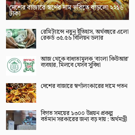
দেশের বাজারে স্বর্ণের দাম ভরিতে বাড়লো ২২১৬
টাকা
রেমিট্যান্সে নতুন ইতিহাস, অর্থবছরে এলো
রেকর্ড ৩৫.৫৬ বিলিয়ন ডলার
আজ থেকে বাধ্যতামূলক ‘বাংলা কিউআর’
ব্যবহার, মিলবে যেসব সুবিধা
দেশের বাজারে স্বর্ণালংকারের দামে পতন
বিগত সময়ের ১৩০০ উন্নয়ন প্রকল্প
বর্তমান সরকারের জন্য বড় দায় : অর্থমন্ত্রী