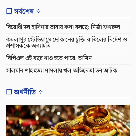
❐ সর্বশেষ ⁘
বিরোধী দল হাসিনার ভাষায় কথা বলছে: মির্জা ফখরুল
কমলাপুর স্টেডিয়ামে দোকানের চুক্তি বাতিলের নির্দেশ ও
প্রশাসককে অব্যাহতি
বিপিএল এই বছর নাও হতে পারে: তামিম
সালমান শাহ হত্যা মামলায় খল-অভিনেতা ডন আটক
❐ অর্থনীতি ⁘