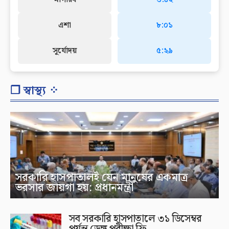
এশা
৮:০১
সূর্যোদয়
৫:২৯
❐ স্বাস্থ্য ⁘
সরকারি হাসপাতালই যেন মানুষের একমাত্র
ভরসার জায়গা হয়: প্রধানমন্ত্রী
সব সরকারি হাসপাতালে ৩১ ডিসেম্বর
পর্যন্ত ডেঙ্গু পরীক্ষা ফ্রি