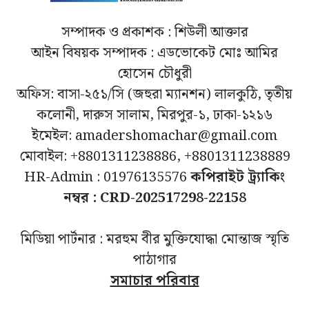
সম্পাদক ও প্রকাশক : শিউলী আক্তার
আইন বিষয়ক সম্পাদক : এডভোকেট মোঃ আমির
হোসেন চৌধুরী
অফিস: বাসা-২৫১/সি (জহুরা ম্যানশন) লালকুঠি, তৃতীয়
কলোনী, দারুস সালাম, মিরপুর-১, ঢাকা-১২১৬
ইমেইল: amadershomachar@gmail.com
মোবাইল: +8801311238886, +8801311238889
HR-Admin : 01976135576
কপিরাইট ট্র্যাকিং
নম্বর : CRD-202517298-22158
মিডিয়া পার্টনার : মরহুম বীর মুক্তিযোদ্ধা মোন্তাজ স্মৃতি
পাঠাগার
সমাচার পরিবার