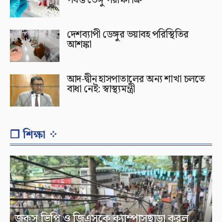
দেশব্যাপী ডেঙ্গুর ভয়াবহ পরিস্থিতির
আশঙ্কা
আদ-দ্বীন হাসপাতালের অন্য শাখা চলতে
বাধা নেই: স্বাস্থ্যমন্ত্রী
❐ শিক্ষা ⁘
জকসু ভিপি ও জিএসকে ক্যাম্পাসছাড়া করল