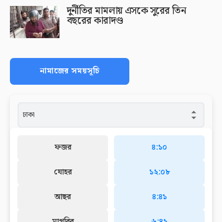
দুর্নীতির মামলায় এসকে সুরের তিন
বছরের কারাদণ্ড
নামাজের সময়সূচি
ফজর
৪:১০
যোহর
১২:০৮
আছর
৪:৪১
মাগরিব
৬:৪২