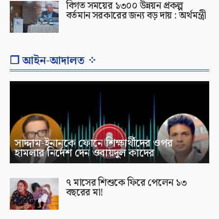
বিগত সময়ের ১৩০০ উন্নয়ন প্রকল্প
বর্তমান সরকারের জন্য বড় দায় : অর্থমন্ত্রী
❐ আইন-আদালত ⁘
সাদ্দাম-ইনানকে ফোনে শিক্ষার্থীদের ওপর
হামলার নির্দেশ দেন ওবায়দুল কাদের
৭ মাসের শিশুকে ফিরে পেলেন ১৩
বছরের মা!