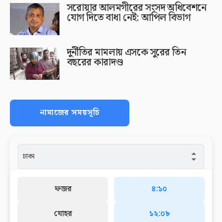
সরোয়ার আলমগীরের সংসদ অধিবেশনে
যোগ দিতে বাধা নেই: আপিল বিভাগ
দুর্নীতির মামলায় এসকে সুরের তিন
বছরের কারাদণ্ড
নামাজের সময়সূচি
ফজর
৪:১০
যোহর
১২:০৮