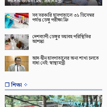
ভরসার জায়গা হয়: প্রধানমন্ত্রী
সব সরকারি হাসপাতালে ৩১ ডিসেম্বর
পর্যন্ত ডেঙ্গু পরীক্ষা ফ্রি
দেশব্যাপী ডেঙ্গুর ভয়াবহ পরিস্থিতির
আশঙ্কা
আদ-দ্বীন হাসপাতালের অন্য শাখা চলতে
বাধা নেই: স্বাস্থ্যমন্ত্রী
❐ শিক্ষা ⁘