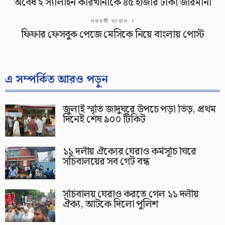
অবৈধ ২ স্যালাইন কারখানাকে ৪৫ হাজার টাকা জরিমানা
পরবর্তী সংবাদ
ফিফার ফেসবুক পেজে মেসিকে নিয়ে বাংলায় পোস্ট
এ সম্পর্কিত আরও পড়ুন
জুলাই স্মৃতি জাদুঘরে উপচে পড়া ভিড়, প্রথম
দিনেই শেষ ৯০০ টিকিট
১১ দলীয় ঐক্যের ঘেরাও কর্মসূচি ঘিরে
সচিবালয়ের সব গেট বন্ধ
সচিবালয় ঘেরাও করতে গেল ১১ দলীয়
ঐক্য, আটকে দিলো পুলিশ