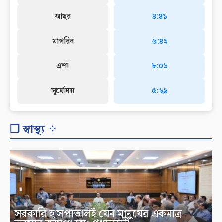
আছর
৪:৪১
মাগরিব
৬:৪২
এশা
৮:০১
সূর্যোদয়
৫:২৯
❐ স্বাস্থ্য ⁘
সরকারি হাসপাতালই যেন মানুষের একমাত্র