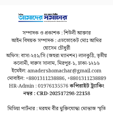
সম্পাদক ও প্রকাশক : শিউলী আক্তার
আইন বিষয়ক সম্পাদক : এডভোকেট মোঃ আমির
হোসেন চৌধুরী
অফিস: বাসা-২৫১/সি (জহুরা ম্যানশন) লালকুঠি, তৃতীয়
কলোনী, দারুস সালাম, মিরপুর-১, ঢাকা-১২১৬
ইমেইল: amadershomachar@gmail.com
মোবাইল: +8801311238886, +8801311238889
HR-Admin : 01976135576
কপিরাইট ট্র্যাকিং
নম্বর : CRD-202517298-22158
মিডিয়া পার্টনার : মরহুম বীর মুক্তিযোদ্ধা মোন্তাজ স্মৃতি