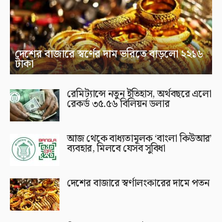
দেশের বাজারে স্বর্ণের দাম ভরিতে বাড়লো ২২১৬
টাকা
রেমিট্যান্সে নতুন ইতিহাস, অর্থবছরে এলো
রেকর্ড ৩৫.৫৬ বিলিয়ন ডলার
আজ থেকে বাধ্যতামূলক ‘বাংলা কিউআর’
ব্যবহার, মিলবে যেসব সুবিধা
দেশের বাজারে স্বর্ণালংকারের দামে পতন