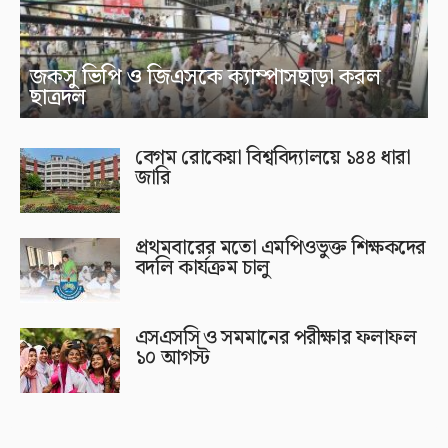
জকসু ভিপি ও জিএসকে ক্যাম্পাসছাড়া করল
ছাত্রদল
বেগম রোকেয়া বিশ্ববিদ্যালয়ে ১৪৪ ধারা
জারি
প্রথমবারের মতো এমপিওভুক্ত শিক্ষকদের
বদলি কার্যক্রম চালু
এসএসসি ও সমমানের পরীক্ষার ফলাফল
১০ আগস্ট