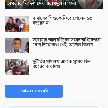
হামলার নির্দেশ দেন ওবায়দুল কাদের
৭ মাসের শিশুকে ফিরে পেলেন ১৩
বছরের মা!
সরোয়ার আলমগীরের সংসদ অধিবেশনে
যোগ দিতে বাধা নেই: আপিল বিভাগ
দুর্নীতির মামলায় এসকে সুরের তিন
বছরের কারাদণ্ড
নামাজের সময়সূচি