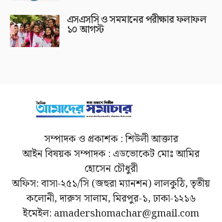
এসএসসি ও সমমানের পরীক্ষার ফলাফল
১০ আগস্ট
সম্পাদক ও প্রকাশক : শিউলী আক্তার
আইন বিষয়ক সম্পাদক : এডভোকেট মোঃ আমির
হোসেন চৌধুরী
অফিস: বাসা-২৫১/সি (জহুরা ম্যানশন) লালকুঠি, তৃতীয়
কলোনী, দারুস সালাম, মিরপুর-১, ঢাকা-১২১৬
ইমেইল: amadershomachar@gmail.com