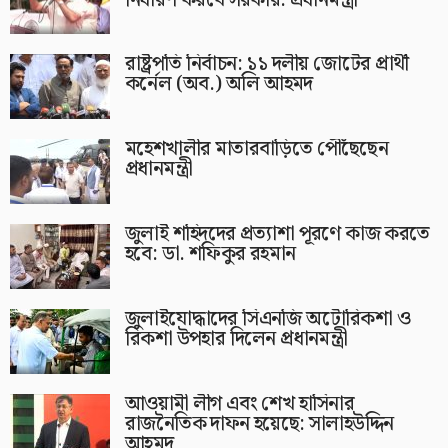
রাষ্ট্রপতি নির্বাচন: ১১ দলীয় জোটের প্রার্থী
কর্নেল (অব.) অলি আহমদ
মহেশখালীর মাতারবাড়িতে পৌঁছেছেন
প্রধানমন্ত্রী
জুলাই শহিদদের প্রত্যাশা পূরণে কাজ করতে
হবে: ডা. শফিকুর রহমান
জুলাইযোদ্ধাদের সিএনজি অটোরিকশা ও
রিকশা উপহার দিলেন প্রধানমন্ত্রী
আওয়ামী লীগ এবং শেখ হাসিনার
রাজনৈতিক দাফন হয়েছে: সালাহউদ্দিন
আহমদ