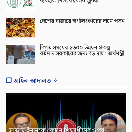
ব্যবহার, মিলবে যেসব সুবিধা
দেশের বাজারে স্বর্ণালংকারের দামে পতন
বিগত সময়ের ১৩০০ উন্নয়ন প্রকল্প
বর্তমান সরকারের জন্য বড় দায় : অর্থমন্ত্রী
❐ আইন-আদালত ⁘
সাদ্দাম-ইনানকে ফোনে শিক্ষার্থীদের ওপর