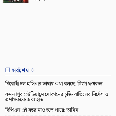
❐ সর্বশেষ ⁘
বিরোধী দল হাসিনার ভাষায় কথা বলছে: মির্জা ফখরুল
কমলাপুর স্টেডিয়ামে দোকানের চুক্তি বাতিলের নির্দেশ ও
প্রশাসককে অব্যাহতি
বিপিএল এই বছর নাও হতে পারে: তামিম