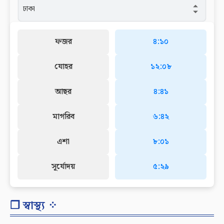
ফজর
৪:১০
যোহর
১২:০৮
আছর
৪:৪১
মাগরিব
৬:৪২
এশা
৮:০১
সূর্যোদয়
৫:২৯
❐ স্বাস্থ্য ⁘