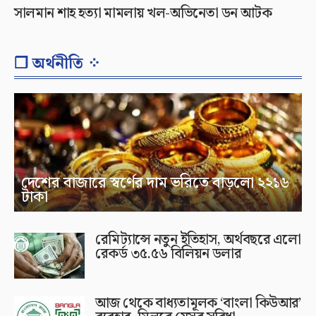
সালমান শাহ হত্যা মামলায় খল-অভিনেতা ডন আটক
❐ অর্থনীতি ⁘
দেশের বাজারে স্বর্ণের দাম ভরিতে বাড়লো ২২১৬
টাকা
রেমিট্যান্সে নতুন ইতিহাস, অর্থবছরে এলো
রেকর্ড ৩৫.৫৬ বিলিয়ন ডলার
আজ থেকে বাধ্যতামূলক ‘বাংলা কিউআর’