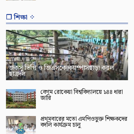
❐ শিক্ষা ⁘
জকসু ভিপি ও জিএসকে ক্যাম্পাসছাড়া করল
ছাত্রদল
বেগম রোকেয়া বিশ্ববিদ্যালয়ে ১৪৪ ধারা
জারি
প্রথমবারের মতো এমপিওভুক্ত শিক্ষকদের
বদলি কার্যক্রম চালু