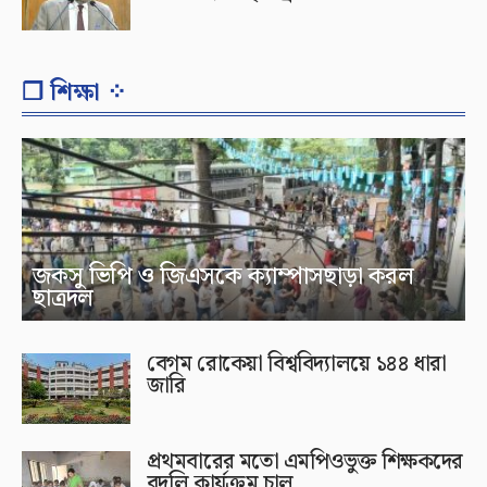
❐ শিক্ষা ⁘
জকসু ভিপি ও জিএসকে ক্যাম্পাসছাড়া করল
ছাত্রদল
বেগম রোকেয়া বিশ্ববিদ্যালয়ে ১৪৪ ধারা
জারি
প্রথমবারের মতো এমপিওভুক্ত শিক্ষকদের
বদলি কার্যক্রম চালু