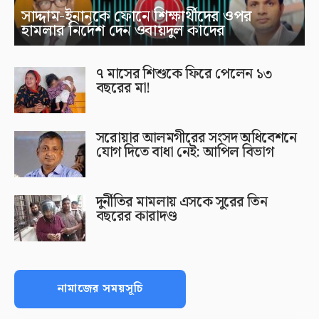
সাদ্দাম-ইনানকে ফোনে শিক্ষার্থীদের ওপর
হামলার নির্দেশ দেন ওবায়দুল কাদের
৭ মাসের শিশুকে ফিরে পেলেন ১৩
বছরের মা!
সরোয়ার আলমগীরের সংসদ অধিবেশনে
যোগ দিতে বাধা নেই: আপিল বিভাগ
দুর্নীতির মামলায় এসকে সুরের তিন
বছরের কারাদণ্ড
নামাজের সময়সূচি