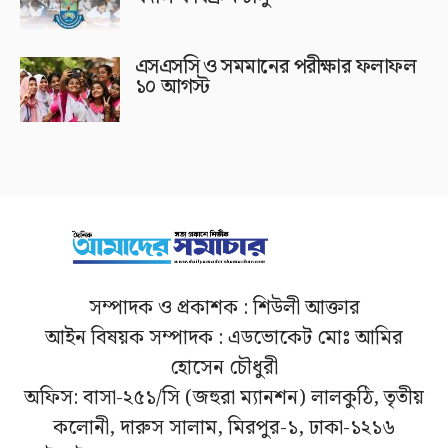
এসএসসি ও সমমানের পরীক্ষার ফলাফল
১০ আগস্ট
সম্পাদক ও প্রকাশক : শিউলী আক্তার
আইন বিষয়ক সম্পাদক : এডভোকেট মোঃ আমির
হোসেন চৌধুরী
অফিস: বাসা-২৫১/সি (জহুরা ম্যানশন) লালকুঠি, তৃতীয়
কলোনী, দারুস সালাম, মিরপুর-১, ঢাকা-১২১৬