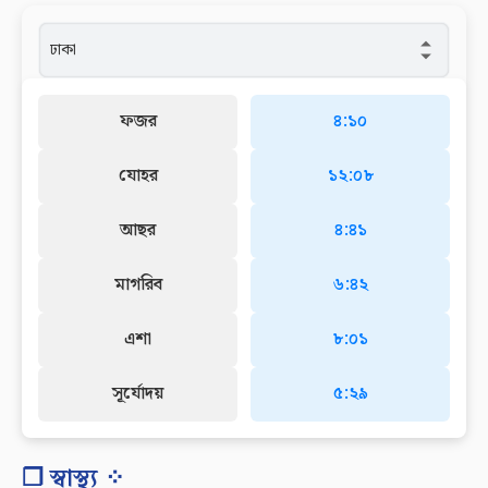
ফজর
৪:১০
যোহর
১২:০৮
আছর
৪:৪১
মাগরিব
৬:৪২
এশা
৮:০১
সূর্যোদয়
৫:২৯
❐ স্বাস্থ্য ⁘