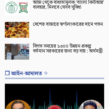
আজ থেকে বাধ্যতামূলক ‘বাংলা কিউআর’
ব্যবহার, মিলবে যেসব সুবিধা
দেশের বাজারে স্বর্ণালংকারের দামে পতন
বিগত সময়ের ১৩০০ উন্নয়ন প্রকল্প
বর্তমান সরকারের জন্য বড় দায় : অর্থমন্ত্রী
❐ আইন-আদালত ⁘