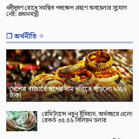
নদীদূষণ রোধে সমন্বিত পদক্ষেপ গ্রহণে অবহেলার সুযোগ
নেই: প্রধানমন্ত্রী
❐ অর্থনীতি ⁘
দেশের বাজারে স্বর্ণের দাম ভরিতে বাড়লো ২২১৬
টাকা
রেমিট্যান্সে নতুন ইতিহাস, অর্থবছরে এলো
রেকর্ড ৩৫.৫৬ বিলিয়ন ডলার