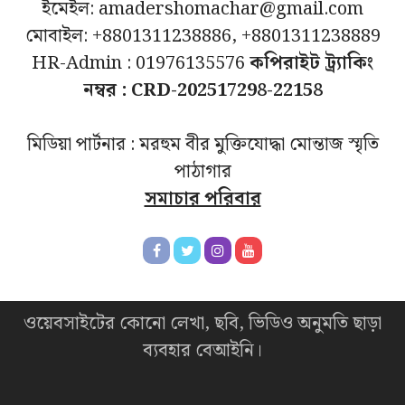
ইমেইল: amadershomachar@gmail.com
মোবাইল: +8801311238886, +8801311238889
HR-Admin : 01976135576
কপিরাইট ট্র্যাকিং
নম্বর : CRD-202517298-22158
মিডিয়া পার্টনার : মরহুম বীর মুক্তিযোদ্ধা মোন্তাজ স্মৃতি
পাঠাগার
সমাচার পরিবার
ওয়েবসাইটের কোনো লেখা, ছবি, ভিডিও অনুমতি ছাড়া
ব্যবহার বেআইনি।