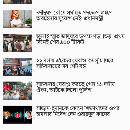
নদীদূষণ রোধে সমন্বিত পদক্ষেপ গ্রহণে
অবহেলার সুযোগ নেই: প্রধানমন্ত্রী
জুলাই স্মৃতি জাদুঘরে উপচে পড়া ভিড়, প্রথম
দিনেই শেষ ৯০০ টিকিট
১১ দলীয় ঐক্যের ঘেরাও কর্মসূচি ঘিরে
সচিবালয়ের সব গেট বন্ধ
সচিবালয় ঘেরাও করতে গেল ১১ দলীয়
ঐক্য, আটকে দিলো পুলিশ
সাদ্দাম-ইনানকে ফোনে শিক্ষার্থীদের ওপর
হামলার নির্দেশ দেন ওবায়দুল কাদের