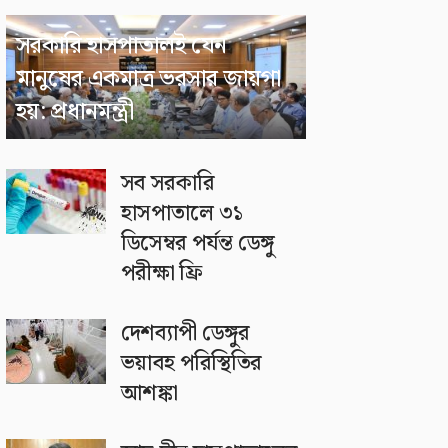
সরকারি হাসপাতালই যেন
মানুষের একমাত্র ভরসার জায়গা
হয়: প্রধানমন্ত্রী
সব সরকারি
হাসপাতালে ৩১
ডিসেম্বর পর্যন্ত ডেঙ্গু
পরীক্ষা ফ্রি
দেশব্যাপী ডেঙ্গুর
ভয়াবহ পরিস্থিতির
আশঙ্কা