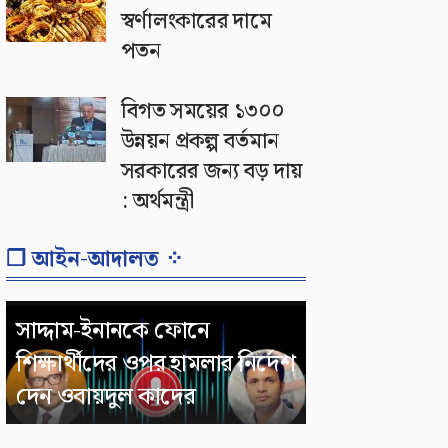
স্বর্ণালংকারের দামে
পতন
বিগত সময়ের ১৩০০
উন্নয়ন প্রকল্প বর্তমান
সরকারের জন্য বড় দায়
: অর্থমন্ত্রী
❐ আইন-আদালত ⁘
সাদ্দাম-ইনানকে ফোনে
শিক্ষার্থীদের ওপর হামলার নির্দেশ
দেন ওবায়দুল কাদের