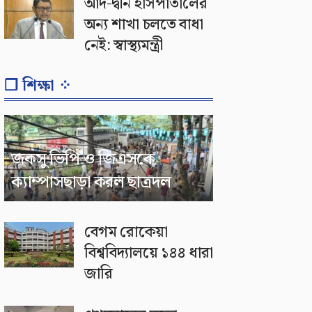
আদ-দ্বীন হাসপাতালের
অন্য শাখা চলতে বাধা
নেই: স্বাস্থ্যমন্ত্রী
❐ শিক্ষা ⁘
জকসু ভিপি ও জিএসকে
ক্যাম্পাসছাড়া করল ছাত্রদল
বেগম রোকেয়া
বিশ্ববিদ্যালয়ে ১৪৪ ধারা
জারি