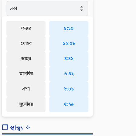
ফজর
৪:১০
যোহর
১২:০৮
আছর
৪:৪১
মাগরিব
৬:৪২
এশা
৮:০১
সূর্যোদয়
৫:২৯
❐ স্বাস্থ্য ⁘