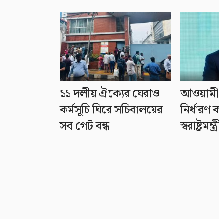
১১ দলীয় ঐক্যের ঘেরাও
আওয়ামী 
কর্মসূচি ঘিরে সচিবালয়ের
নির্ধার
সব গেট বন্ধ
স্বরাষ্ট্রমন্ত্র