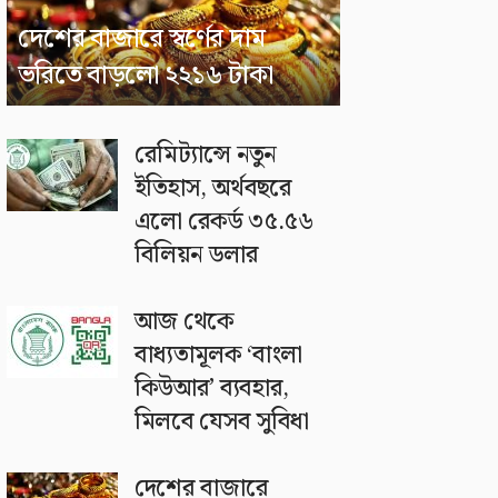
দেশের বাজারে স্বর্ণের দাম
ভরিতে বাড়লো ২২১৬ টাকা
রেমিট্যান্সে নতুন
ইতিহাস, অর্থবছরে
এলো রেকর্ড ৩৫.৫৬
বিলিয়ন ডলার
আজ থেকে
বাধ্যতামূলক ‘বাংলা
কিউআর’ ব্যবহার,
মিলবে যেসব সুবিধা
দেশের বাজারে