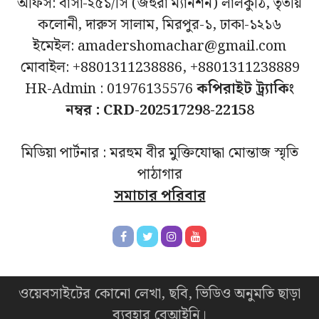
অফিস: বাসা-২৫১/সি (জহুরা ম্যানশন) লালকুঠি, তৃতীয়
কলোনী, দারুস সালাম, মিরপুর-১, ঢাকা-১২১৬
ইমেইল: amadershomachar@gmail.com
মোবাইল: +8801311238886, +8801311238889
HR-Admin : 01976135576
কপিরাইট ট্র্যাকিং
নম্বর : CRD-202517298-22158
মিডিয়া পার্টনার : মরহুম বীর মুক্তিযোদ্ধা মোন্তাজ স্মৃতি
পাঠাগার
সমাচার পরিবার
ওয়েবসাইটের কোনো লেখা, ছবি, ভিডিও অনুমতি ছাড়া
ব্যবহার বেআইনি।