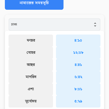
নামাজের সময়সূচি
ফজর
৪:১০
যোহর
১২:০৮
আছর
৪:৪১
মাগরিব
৬:৪২
এশা
৮:০১
সূর্যোদয়
৫:২৯