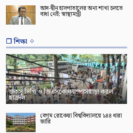
আদ-দ্বীন হাসপাতালের অন্য শাখা চলতে
বাধা নেই: স্বাস্থ্যমন্ত্রী
❐ শিক্ষা ⁘
জকসু ভিপি ও জিএসকে ক্যাম্পাসছাড়া করল
ছাত্রদল
বেগম রোকেয়া বিশ্ববিদ্যালয়ে ১৪৪ ধারা
জারি