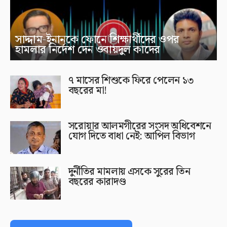
সাদ্দাম-ইনানকে ফোনে শিক্ষার্থীদের ওপর
হামলার নির্দেশ দেন ওবায়দুল কাদের
৭ মাসের শিশুকে ফিরে পেলেন ১৩
বছরের মা!
সরোয়ার আলমগীরের সংসদ অধিবেশনে
যোগ দিতে বাধা নেই: আপিল বিভাগ
দুর্নীতির মামলায় এসকে সুরের তিন
বছরের কারাদণ্ড