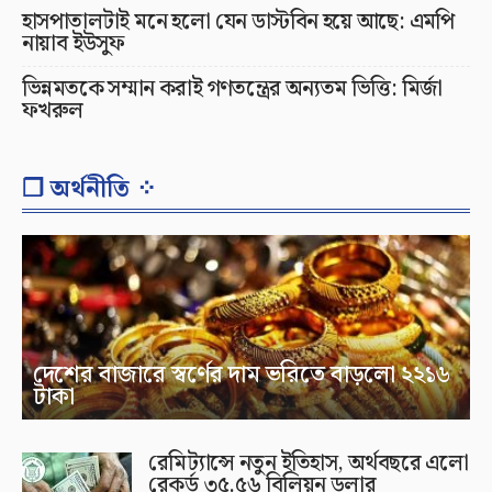
হাসপাতালটাই মনে হলো যেন ডাস্টবিন হয়ে আছে: এমপি
নায়াব ইউসুফ
ভিন্নমতকে সম্মান করাই গণতন্ত্রের অন্যতম ভিত্তি: মির্জা
ফখরুল
❐ অর্থনীতি ⁘
দেশের বাজারে স্বর্ণের দাম ভরিতে বাড়লো ২২১৬
টাকা
রেমিট্যান্সে নতুন ইতিহাস, অর্থবছরে এলো
রেকর্ড ৩৫.৫৬ বিলিয়ন ডলার