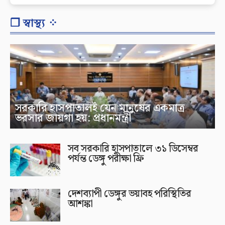
❐ স্বাস্থ্য ⁘
সরকারি হাসপাতালই যেন মানুষের একমাত্র
ভরসার জায়গা হয়: প্রধানমন্ত্রী
সব সরকারি হাসপাতালে ৩১ ডিসেম্বর
পর্যন্ত ডেঙ্গু পরীক্ষা ফ্রি
দেশব্যাপী ডেঙ্গুর ভয়াবহ পরিস্থিতির
আশঙ্কা