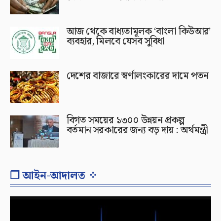
আজ থেকে বাধ্যতামূলক ‘বাংলা কিউআর’
ব্যবহার, মিলবে যেসব সুবিধা
দেশের বাজারে স্বর্ণালংকারের দামে পতন
বিগত সময়ের ১৩০০ উন্নয়ন প্রকল্প
বর্তমান সরকারের জন্য বড় দায় : অর্থমন্ত্রী
❐ আইন-আদালত ⁘