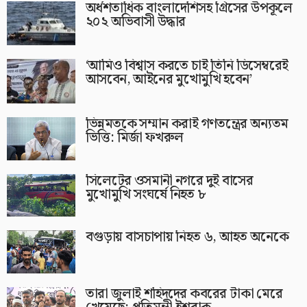
অর্ধশতাধিক বাংলাদেশিসহ গ্রিসের উপকূলে
২০২ অভিবাসী উদ্ধার
‘আমিও বিশ্বাস করতে চাই তিনি ডিসেম্বরেই
আসবেন, আইনের মুখোমুখি হবেন’
ভিন্নমতকে সম্মান করাই গণতন্ত্রের অন্যতম
ভিত্তি: মির্জা ফখরুল
সিলেটের ওসমানী নগরে দুই বাসের
মুখোমুখি সংঘর্ষে নিহত ৮
বগুড়ায় বাসচাপায় নিহত ৬, আহত অনেকে
তারা জুলাই শহিদদের কবরের টাকা মেরে