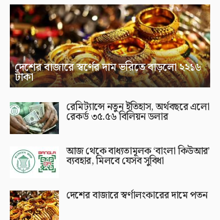
দেশের বাজারে স্বর্ণের দাম ভরিতে বাড়লো ২২১৬
টাকা
রেমিট্যান্সে নতুন ইতিহাস, অর্থবছরে এলো
রেকর্ড ৩৫.৫৬ বিলিয়ন ডলার
আজ থেকে বাধ্যতামূলক ‘বাংলা কিউআর’
ব্যবহার, মিলবে যেসব সুবিধা
দেশের বাজারে স্বর্ণালংকারের দামে পতন