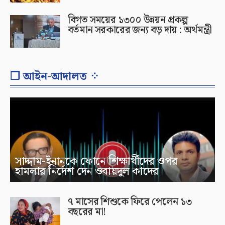
বিগত সময়ের ১৩০০ উন্নয়ন প্রকল্প
বর্তমান সরকারের জন্য বড় দায় : অর্থমন্ত্রী
❐ আইন-আদালত ⁘
সাদ্দাম-ইনানকে ফোনে শিক্ষার্থীদের ওপর
হামলার নির্দেশ দেন ওবায়দুল কাদের
৭ মাসের শিশুকে ফিরে পেলেন ১৩
বছরের মা!