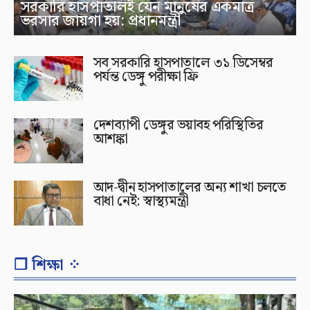
সরকারি হাসপাতালই যেন মানুষের একমাত্র
ভরসার জায়গা হয়: প্রধানমন্ত্রী
সব সরকারি হাসপাতালে ৩১ ডিসেম্বর
পর্যন্ত ডেঙ্গু পরীক্ষা ফ্রি
দেশব্যাপী ডেঙ্গুর ভয়াবহ পরিস্থিতির
আশঙ্কা
আদ-দ্বীন হাসপাতালের অন্য শাখা চলতে
বাধা নেই: স্বাস্থ্যমন্ত্রী
❐ শিক্ষা ⁘