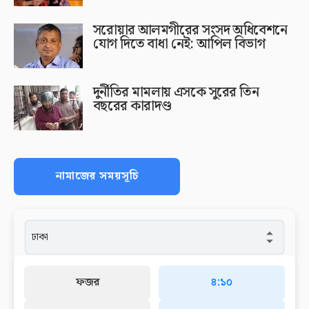
সরোয়ার আলমগীরের সংসদ অধিবেশনে
যোগ দিতে বাধা নেই: আপিল বিভাগ
দুর্নীতির মামলায় এসকে সুরের তিন
বছরের কারাদণ্ড
নামাজের সময়সূচি
ফজর
৪:১০