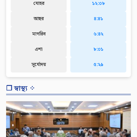
যোহর
১২:০৮
আছর
৪:৪১
মাগরিব
৬:৪২
এশা
৮:০১
সূর্যোদয়
৫:২৯
❐ স্বাস্থ্য ⁘