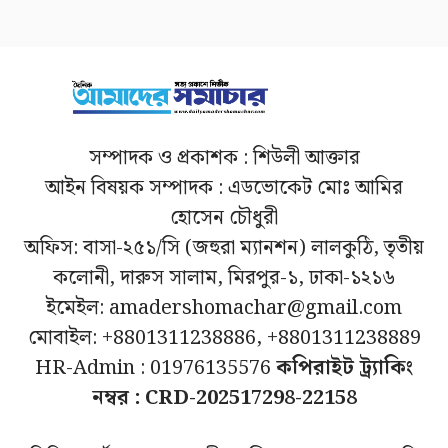
সম্পাদক ও প্রকাশক : শিউলী আক্তার
আইন বিষয়ক সম্পাদক : এডভোকেট মোঃ আমির
হোসেন চৌধুরী
অফিস: বাসা-২৫১/সি (জহুরা ম্যানশন) লালকুঠি, তৃতীয়
কলোনী, দারুস সালাম, মিরপুর-১, ঢাকা-১২১৬
ইমেইল: amadershomachar@gmail.com
মোবাইল: +8801311238886, +8801311238889
HR-Admin : 01976135576
কপিরাইট ট্র্যাকিং
নম্বর : CRD-202517298-22158