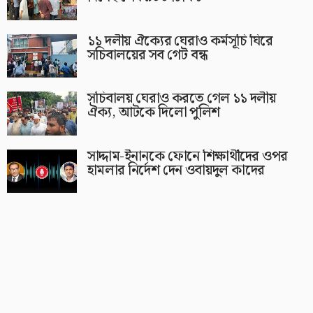
১১ দলীয় ঐক্যের ঘেরাও কর্মসূচি ঘিরে
সচিবালয়ের সব গেট বন্ধ
সচিবালয় ঘেরাও করতে গেল ১১ দলীয়
ঐক্য, আটকে দিলো পুলিশ
সাদ্দাম-ইনানকে ফোনে শিক্ষার্থীদের ওপর
হামলার নির্দেশ দেন ওবায়দুল কাদের