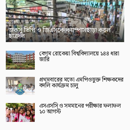
জকসু ভিপি ও জিএসকে ক্যাম্পাসছাড়া করল
ছাত্রদল
বেগম রোকেয়া বিশ্ববিদ্যালয়ে ১৪৪ ধারা
জারি
প্রথমবারের মতো এমপিওভুক্ত শিক্ষকদের
বদলি কার্যক্রম চালু
এসএসসি ও সমমানের পরীক্ষার ফলাফল
১০ আগস্ট