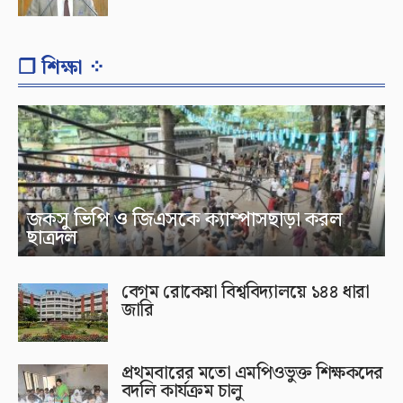
❐ শিক্ষা ⁘
জকসু ভিপি ও জিএসকে ক্যাম্পাসছাড়া করল
ছাত্রদল
বেগম রোকেয়া বিশ্ববিদ্যালয়ে ১৪৪ ধারা
জারি
প্রথমবারের মতো এমপিওভুক্ত শিক্ষকদের
বদলি কার্যক্রম চালু