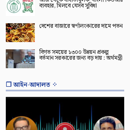
ব্যবহার, মিলবে যেসব সুবিধা
দেশের বাজারে স্বর্ণালংকারের দামে পতন
বিগত সময়ের ১৩০০ উন্নয়ন প্রকল্প
বর্তমান সরকারের জন্য বড় দায় : অর্থমন্ত্রী
❐ আইন-আদালত ⁘