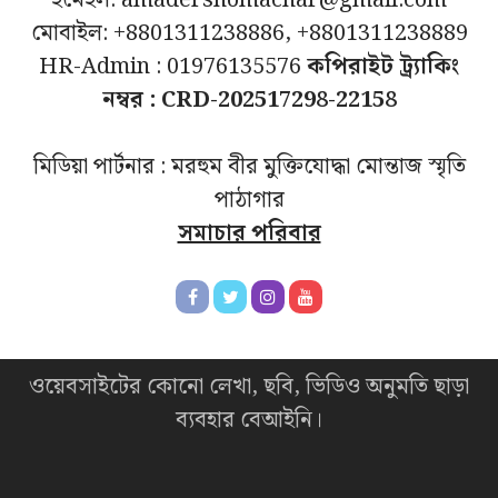
মোবাইল: +8801311238886, +8801311238889
HR-Admin : 01976135576
কপিরাইট ট্র্যাকিং
নম্বর : CRD-202517298-22158
মিডিয়া পার্টনার : মরহুম বীর মুক্তিযোদ্ধা মোন্তাজ স্মৃতি
পাঠাগার
সমাচার পরিবার
ওয়েবসাইটের কোনো লেখা, ছবি, ভিডিও অনুমতি ছাড়া
ব্যবহার বেআইনি।