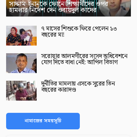
সাদ্দাম-ইনানকে ফোনে শিক্ষার্থীদের ওপর
হামলার নির্দেশ দেন ওবায়দুল কাদের
৭ মাসের শিশুকে ফিরে পেলেন ১৩
বছরের মা!
সরোয়ার আলমগীরের সংসদ অধিবেশনে
যোগ দিতে বাধা নেই: আপিল বিভাগ
দুর্নীতির মামলায় এসকে সুরের তিন
বছরের কারাদণ্ড
নামাজের সময়সূচি