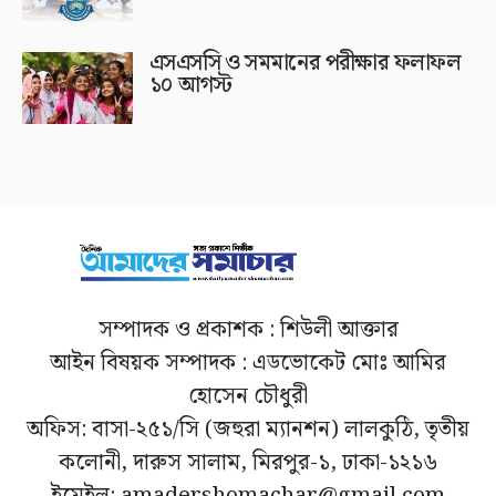
এসএসসি ও সমমানের পরীক্ষার ফলাফল
১০ আগস্ট
সম্পাদক ও প্রকাশক : শিউলী আক্তার
আইন বিষয়ক সম্পাদক : এডভোকেট মোঃ আমির
হোসেন চৌধুরী
অফিস: বাসা-২৫১/সি (জহুরা ম্যানশন) লালকুঠি, তৃতীয়
কলোনী, দারুস সালাম, মিরপুর-১, ঢাকা-১২১৬
ইমেইল: amadershomachar@gmail.com