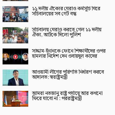
১১ দলীয় ঐক্যের ঘেরাও কর্মসূচি ঘিরে
সচিবালয়ের সব গেট বন্ধ
সচিবালয় ঘেরাও করতে গেল ১১ দলীয়
ঐক্য, আটকে দিলো পুলিশ
সাদ্দাম-ইনানকে ফোনে শিক্ষার্থীদের ওপর
হামলার নির্দেশ দেন ওবায়দুল কাদের
আওয়ামী লীগের পরিণতি নির্ধারণ করবে
আদালত: স্বরাষ্ট্রমন্ত্রী
আমরা নতজানু রাষ্ট্র পর্যায়ে আর কখনো
ফিরে যাবো না : পররাষ্ট্রমন্ত্রী