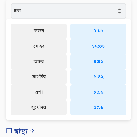
ফজর
৪:১০
যোহর
১২:০৮
আছর
৪:৪১
মাগরিব
৬:৪২
এশা
৮:০১
সূর্যোদয়
৫:২৯
❐ স্বাস্থ্য ⁘