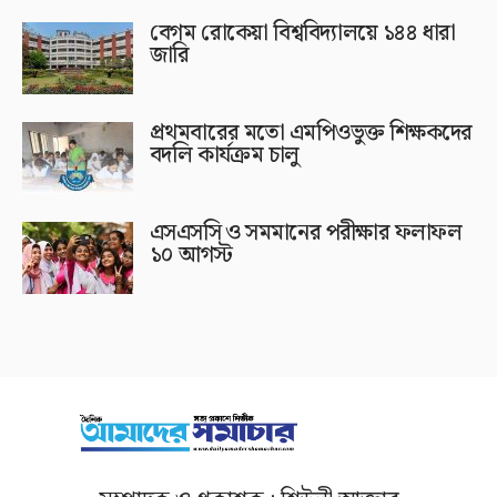
বেগম রোকেয়া বিশ্ববিদ্যালয়ে ১৪৪ ধারা
জারি
প্রথমবারের মতো এমপিওভুক্ত শিক্ষকদের
বদলি কার্যক্রম চালু
এসএসসি ও সমমানের পরীক্ষার ফলাফল
১০ আগস্ট