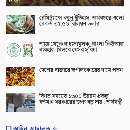
টাকা
রেমিট্যান্সে নতুন ইতিহাস, অর্থবছরে এলো
রেকর্ড ৩৫.৫৬ বিলিয়ন ডলার
আজ থেকে বাধ্যতামূলক ‘বাংলা কিউআর’
ব্যবহার, মিলবে যেসব সুবিধা
দেশের বাজারে স্বর্ণালংকারের দামে পতন
বিগত সময়ের ১৩০০ উন্নয়ন প্রকল্প
বর্তমান সরকারের জন্য বড় দায় : অর্থমন্ত্রী
❐ আইন-আদালত ⁘