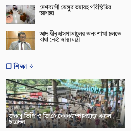
দেশব্যাপী ডেঙ্গুর ভয়াবহ পরিস্থিতির
আশঙ্কা
আদ-দ্বীন হাসপাতালের অন্য শাখা চলতে
বাধা নেই: স্বাস্থ্যমন্ত্রী
❐ শিক্ষা ⁘
জকসু ভিপি ও জিএসকে ক্যাম্পাসছাড়া করল
ছাত্রদল