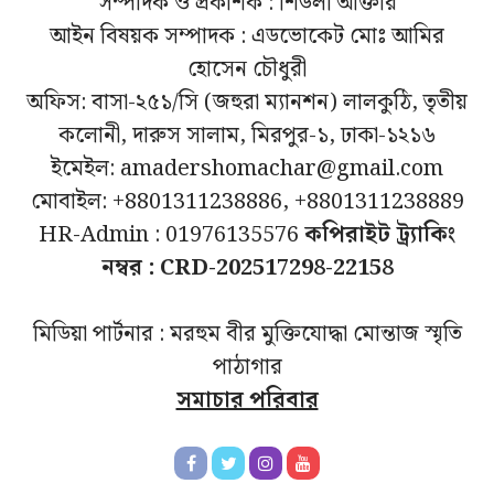
সম্পাদক ও প্রকাশক : শিউলী আক্তার
আইন বিষয়ক সম্পাদক : এডভোকেট মোঃ আমির
হোসেন চৌধুরী
অফিস: বাসা-২৫১/সি (জহুরা ম্যানশন) লালকুঠি, তৃতীয়
কলোনী, দারুস সালাম, মিরপুর-১, ঢাকা-১২১৬
ইমেইল: amadershomachar@gmail.com
মোবাইল: +8801311238886, +8801311238889
HR-Admin : 01976135576
কপিরাইট ট্র্যাকিং
নম্বর : CRD-202517298-22158
মিডিয়া পার্টনার : মরহুম বীর মুক্তিযোদ্ধা মোন্তাজ স্মৃতি
পাঠাগার
সমাচার পরিবার