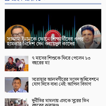
সাদ্দাম-ইনানকে ফোনে শিক্ষার্থীদের ওপর
হামলার নির্দেশ দেন ওবায়দুল কাদের
৭ মাসের শিশুকে ফিরে পেলেন ১৩
বছরের মা!
সরোয়ার আলমগীরের সংসদ অধিবেশনে
যোগ দিতে বাধা নেই: আপিল বিভাগ
দুর্নীতির মামলায় এসকে সুরের তিন
বছরের কারাদণ্ড