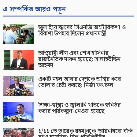
এ সম্পর্কিত আরও পড়ুন
জুলাইযোদ্ধাদের সিএনজি অটোরিকশা ও
রিকশা উপহার দিলেন প্রধানমন্ত্রী
আওয়ামী লীগ এবং শেখ হাসিনার
রাজনৈতিক দাফন হয়েছে: সালাহউদ্দিন
আহমদ
একটি মহল আবার দেশকে অস্থির করে
তোলার চেষ্টা করছে: মির্জা ফখরুল
শিক্ষা-স্বাস্থ্য ও জ্বালানি খাতকে স্বনির্ভর
করার পরিকল্পনা নেওয়া হয়েছে
১/১১ তে তারেক রহমানকে ‘আয়নাঘরে’ বন্দি