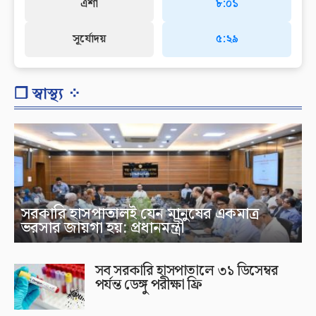
এশা
৮:০১
সূর্যোদয়
৫:২৯
❐ স্বাস্থ্য ⁘
সরকারি হাসপাতালই যেন মানুষের একমাত্র
ভরসার জায়গা হয়: প্রধানমন্ত্রী
সব সরকারি হাসপাতালে ৩১ ডিসেম্বর
পর্যন্ত ডেঙ্গু পরীক্ষা ফ্রি