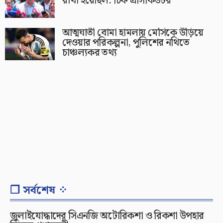
রাখা হয়েছিল: চিফ প্রসিকিউটর
আত্মঘাতী বোমা হামলায় মেসিকে উড়িয়ে
দেওয়ার পরিকল্পনা, পুলিশের নথিতে
চাঞ্চল্যকর তথ্য
❐ সর্বশেষ ⁘
জুলাইযোদ্ধাদের সিএনজি অটোরিকশা ও রিকশা উপহার