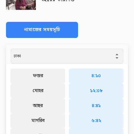
নামাজের সময়সূচি
ফজর
৪:১০
যোহর
১২:০৮
আছর
৪:৪১
মাগরিব
৬:৪২