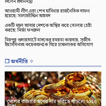
দিলেন প্রধানমন্ত্রী
আওয়ামী লীগ এবং শেখ হাসিনার রাজনৈতিক দাফন
হয়েছে: সালাহউদ্দিন আহমদ
একটি মহল আবার দেশকে অস্থির করে তোলার চেষ্টা
করছে: মির্জা ফখরুল
মিরপুর গুদারাঘাটে মাদকের রমরমা কারবার, সজীব-
ইয়াসমিনসহ কয়েকজনকে ঘিরে চাঞ্চল্যকর অভিযোগ
❐ অর্থনীতি ⁘
দেশের বাজারে স্বর্ণের দাম ভরিতে বাড়লো ২২১৬