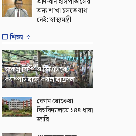
আদ-দ্বীন হাসপাতালের
অন্য শাখা চলতে বাধা
নেই: স্বাস্থ্যমন্ত্রী
❐ শিক্ষা ⁘
জকসু ভিপি ও জিএসকে
ক্যাম্পাসছাড়া করল ছাত্রদল
বেগম রোকেয়া
বিশ্ববিদ্যালয়ে ১৪৪ ধারা
জারি