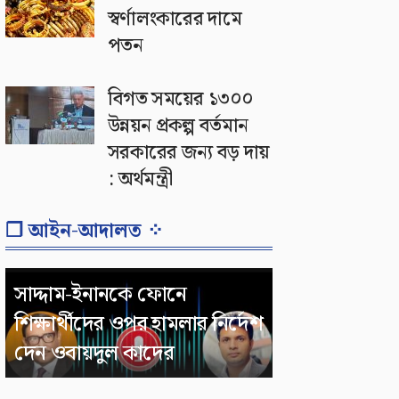
স্বর্ণালংকারের দামে
পতন
বিগত সময়ের ১৩০০
উন্নয়ন প্রকল্প বর্তমান
সরকারের জন্য বড় দায়
: অর্থমন্ত্রী
❐ আইন-আদালত ⁘
সাদ্দাম-ইনানকে ফোনে
শিক্ষার্থীদের ওপর হামলার নির্দেশ
দেন ওবায়দুল কাদের