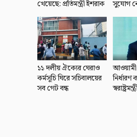
খেয়েছে: প্রতিমন্ত্রী ইশরাক
সুযোগ নেই
১১ দলীয় ঐক্যের ঘেরাও
আওয়ামী 
কর্মসূচি ঘিরে সচিবালয়ের
নির্ধার
সব গেট বন্ধ
স্বরাষ্ট্রমন্ত্র