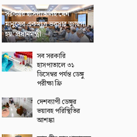
সরকারি হাসপাতালই যেন
মানুষের একমাত্র ভরসার জায়গা
হয়: প্রধানমন্ত্রী
সব সরকারি
হাসপাতালে ৩১
ডিসেম্বর পর্যন্ত ডেঙ্গু
পরীক্ষা ফ্রি
দেশব্যাপী ডেঙ্গুর
ভয়াবহ পরিস্থিতির
আশঙ্কা