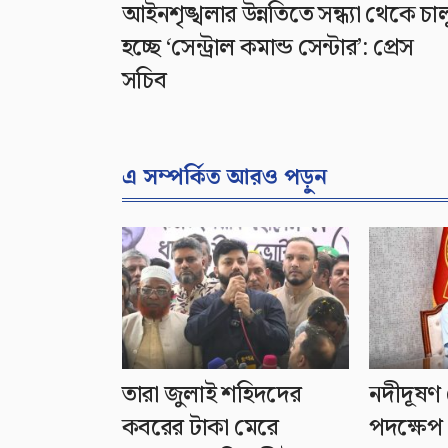
আইনশৃঙ্খলার উন্নতিতে সন্ধ্যা থেকে চাল
হচ্ছে ‘সেন্ট্রাল কমান্ড সেন্টার’: প্রেস
সচিব
এ সম্পর্কিত আরও পড়ুন
তারা জুলাই শহিদদের
নদীদূষণ 
কবরের টাকা মেরে
পদক্ষেপ 