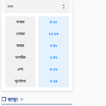
ফজর
৪:১০
যোহর
১২:০৮
আছর
৪:৪১
মাগরিব
৬:৪২
এশা
৮:০১
সূর্যোদয়
৫:২৯
❐ স্বাস্থ্য ⁘