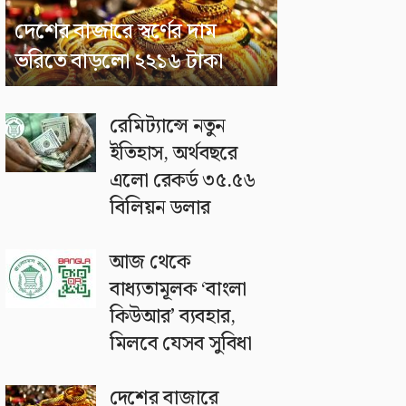
দেশের বাজারে স্বর্ণের দাম
ভরিতে বাড়লো ২২১৬ টাকা
রেমিট্যান্সে নতুন
ইতিহাস, অর্থবছরে
এলো রেকর্ড ৩৫.৫৬
বিলিয়ন ডলার
আজ থেকে
বাধ্যতামূলক ‘বাংলা
কিউআর’ ব্যবহার,
মিলবে যেসব সুবিধা
দেশের বাজারে