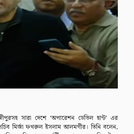
জীপুরসহ সারা দেশে ‘অপারেশন ডেভিল হান্ট’ এর
মহাসচিব মির্জা ফখরুল ইসলাম আলমগীর। তিনি বলেন,