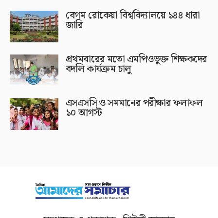
বেগম রোকেয়া বিশ্ববিদ্যালয়ে ১৪৪ ধারা
জারি
প্রথমবারের মতো এমপিওভুক্ত শিক্ষকদের
বদলি কার্যক্রম চালু
এসএসসি ও সমমানের পরীক্ষার ফলাফল
১০ আগস্ট