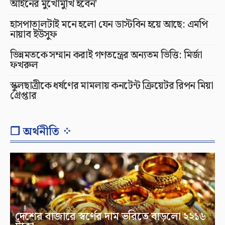
আইনের মুখোমুখি হবেন’
হাসপাতালটাই মনে হলো যেন ডাস্টবিন হয়ে আছে: এমপি
নায়াব ইউসুফ
ভিন্নমতকে সম্মান করাই গণতন্ত্রের অন্যতম ভিত্তি: মির্জা
ফখরুল
স্কুলছাত্রীকে ধর্ষণের মামলায় কনটেন্ট ক্রিয়েটর রিপন মিয়া
গ্রেপ্তার
❐ অর্থনীতি ⁘
দেশের বাজারে স্বর্ণের দাম ভরিতে বাড়লো ২২১৬