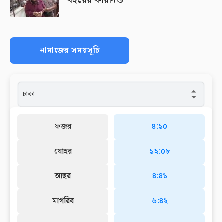
বছরের কারাদণ্ড
নামাজের সময়সূচি
ফজর
৪:১০
যোহর
১২:০৮
আছর
৪:৪১
মাগরিব
৬:৪২