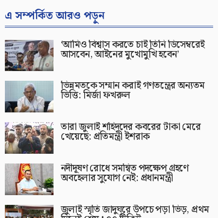
এ সম্পর্কিত আরও পড়ুন
‘আমিও বিশ্বাস করতে চাই তিনি ডিসেম্বরেই
আসবেন, আইনের মুখোমুখি হবেন’
ভিন্নমতকে সম্মান করাই গণতন্ত্রের অন্যতম
ভিত্তি: মির্জা ফখরুল
তারা জুলাই শহিদদের কবরের টাকা মেরে
খেয়েছে: প্রতিমন্ত্রী ইশরাক
নদীদূষণ রোধে সমন্বিত পদক্ষেপ গ্রহণে
অবহেলার সুযোগ নেই: প্রধানমন্ত্রী
জুলাই স্মৃতি জাদুঘরে উপচে পড়া ভিড়, প্রথম