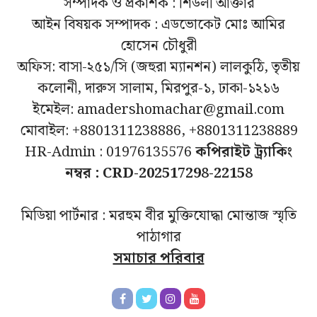
সম্পাদক ও প্রকাশক : শিউলী আক্তার
আইন বিষয়ক সম্পাদক : এডভোকেট মোঃ আমির
হোসেন চৌধুরী
অফিস: বাসা-২৫১/সি (জহুরা ম্যানশন) লালকুঠি, তৃতীয়
কলোনী, দারুস সালাম, মিরপুর-১, ঢাকা-১২১৬
ইমেইল: amadershomachar@gmail.com
মোবাইল: +8801311238886, +8801311238889
HR-Admin : 01976135576
কপিরাইট ট্র্যাকিং
নম্বর : CRD-202517298-22158
মিডিয়া পার্টনার : মরহুম বীর মুক্তিযোদ্ধা মোন্তাজ স্মৃতি
পাঠাগার
সমাচার পরিবার