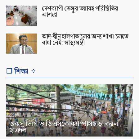
দেশব্যাপী ডেঙ্গুর ভয়াবহ পরিস্থিতির
আশঙ্কা
আদ-দ্বীন হাসপাতালের অন্য শাখা চলতে
বাধা নেই: স্বাস্থ্যমন্ত্রী
❐ শিক্ষা ⁘
জকসু ভিপি ও জিএসকে ক্যাম্পাসছাড়া করল
ছাত্রদল