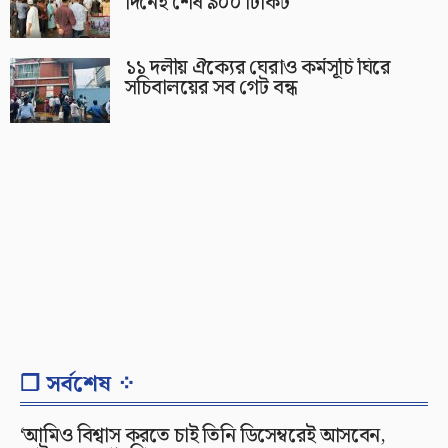
দিনেই শেষ ৯০০ টিকিট
১১ দলীয় ঐক্যের ঘেরাও কর্মসূচি ঘিরে
সচিবালয়ের সব গেট বন্ধ
❐ সর্বশেষ ⁘
‘আমিও বিশ্বাস করতে চাই তিনি ডিসেম্বরেই আসবেন,