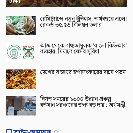
টাকা
রেমিট্যান্সে নতুন ইতিহাস, অর্থবছরে এলো
রেকর্ড ৩৫.৫৬ বিলিয়ন ডলার
আজ থেকে বাধ্যতামূলক ‘বাংলা কিউআর’
ব্যবহার, মিলবে যেসব সুবিধা
দেশের বাজারে স্বর্ণালংকারের দামে পতন
বিগত সময়ের ১৩০০ উন্নয়ন প্রকল্প
বর্তমান সরকারের জন্য বড় দায় : অর্থমন্ত্রী
❐ আইন-আদালত ⁘