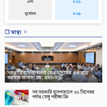
এশা
৮:০১
সূর্যোদয়
৫:২৯
❐ স্বাস্থ্য ⁘
সরকারি হাসপাতালই যেন মানুষের একমাত্র
ভরসার জায়গা হয়: প্রধানমন্ত্রী
সব সরকারি হাসপাতালে ৩১ ডিসেম্বর
পর্যন্ত ডেঙ্গু পরীক্ষা ফ্রি