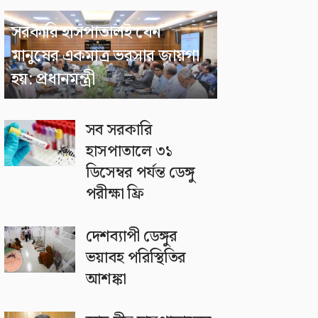
সরকারি হাসপাতালই যেন
মানুষের একমাত্র ভরসার জায়গা
হয়: প্রধানমন্ত্রী
সব সরকারি
হাসপাতালে ৩১
ডিসেম্বর পর্যন্ত ডেঙ্গু
পরীক্ষা ফ্রি
দেশব্যাপী ডেঙ্গুর
ভয়াবহ পরিস্থিতির
আশঙ্কা