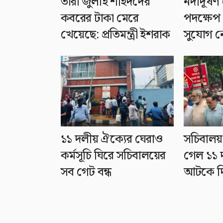
তারা জুলাই শহিদদের
নদীদূষণ 
কবরের টাকা মেরে
পদক্ষেপ 
খেয়েছে: প্রতিমন্ত্রী ইশরাক
সুযোগ নেই
১১ দলীয় ঐক্যের ঘেরাও
সচিবালয
কর্মসূচি ঘিরে সচিবালয়ের
গেল ১১ 
সব গেট বন্ধ
আটকে দ