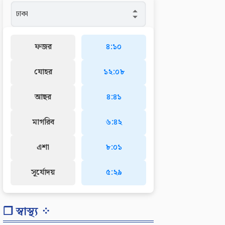
ফজর
৪:১০
যোহর
১২:০৮
আছর
৪:৪১
মাগরিব
৬:৪২
এশা
৮:০১
সূর্যোদয়
৫:২৯
❐ স্বাস্থ্য ⁘