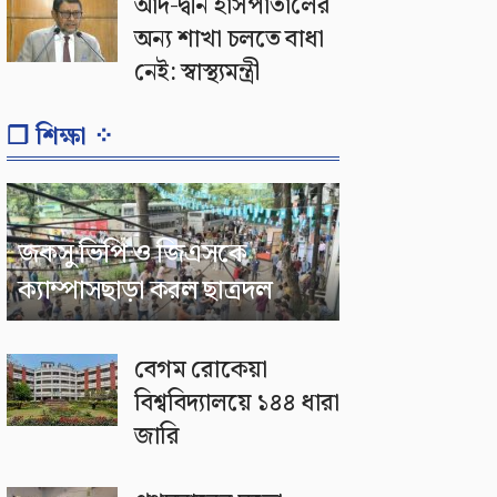
আদ-দ্বীন হাসপাতালের
অন্য শাখা চলতে বাধা
নেই: স্বাস্থ্যমন্ত্রী
❐ শিক্ষা ⁘
জকসু ভিপি ও জিএসকে
ক্যাম্পাসছাড়া করল ছাত্রদল
বেগম রোকেয়া
বিশ্ববিদ্যালয়ে ১৪৪ ধারা
জারি