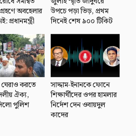
রোধে সমন্বিত
জুলাই স্মৃতি জাদুঘরে
গ্রহণে অবহেলার
উপচে পড়া ভিড়, প্রথম
: প্রধানমন্ত্রী
দিনেই শেষ ৯০০ টিকিট
় ঘেরাও করতে
সাদ্দাম-ইনানকে ফোনে
দলীয় ঐক্য,
শিক্ষার্থীদের ওপর হামলার
িলো পুলিশ
নির্দেশ দেন ওবায়দুল
কাদের