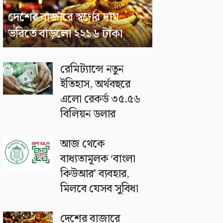
দেশের বাজারে স্বর্ণের দাম
ভরিতে বাড়লো ২২১৬ টাকা
রেমিট্যান্সে নতুন
ইতিহাস, অর্থবছরে
এলো রেকর্ড ৩৫.৫৬
বিলিয়ন ডলার
আজ থেকে
বাধ্যতামূলক ‘বাংলা
কিউআর’ ব্যবহার,
মিলবে যেসব সুবিধা
দেশের বাজারে