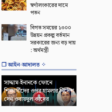
স্বর্ণালংকারের দামে
পতন
বিগত সময়ের ১৩০০
উন্নয়ন প্রকল্প বর্তমান
সরকারের জন্য বড় দায়
: অর্থমন্ত্রী
❐ আইন-আদালত ⁘
সাদ্দাম-ইনানকে ফোনে
শিক্ষার্থীদের ওপর হামলার নির্দেশ
দেন ওবায়দুল কাদের