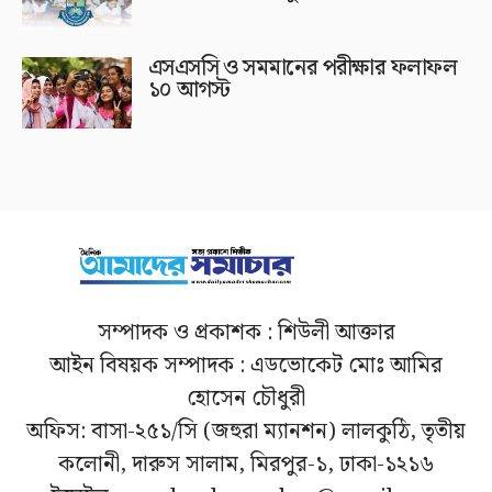
এসএসসি ও সমমানের পরীক্ষার ফলাফল
১০ আগস্ট
সম্পাদক ও প্রকাশক : শিউলী আক্তার
আইন বিষয়ক সম্পাদক : এডভোকেট মোঃ আমির
হোসেন চৌধুরী
অফিস: বাসা-২৫১/সি (জহুরা ম্যানশন) লালকুঠি, তৃতীয়
কলোনী, দারুস সালাম, মিরপুর-১, ঢাকা-১২১৬