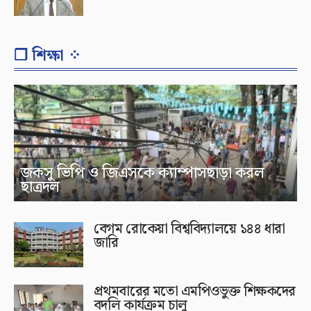
❐ শিক্ষা ⁘
জকসু ভিপি ও জিএসকে ক্যাম্পাসছাড়া করল
ছাত্রদল
বেগম রোকেয়া বিশ্ববিদ্যালয়ে ১৪৪ ধারা
জারি
প্রথমবারের মতো এমপিওভুক্ত শিক্ষকদের
বদলি কার্যক্রম চালু