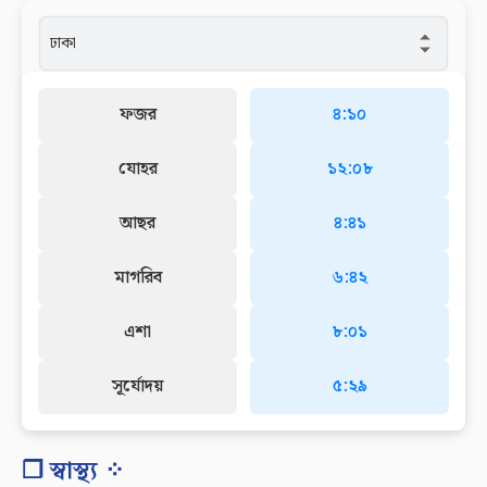
ফজর
৪:১০
যোহর
১২:০৮
আছর
৪:৪১
মাগরিব
৬:৪২
এশা
৮:০১
সূর্যোদয়
৫:২৯
❐ স্বাস্থ্য ⁘