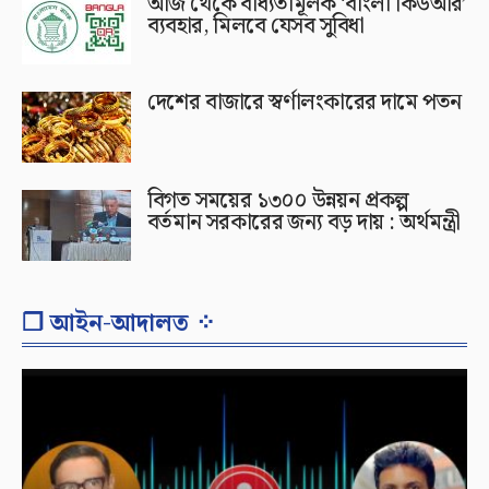
আজ থেকে বাধ্যতামূলক ‘বাংলা কিউআর’
ব্যবহার, মিলবে যেসব সুবিধা
দেশের বাজারে স্বর্ণালংকারের দামে পতন
বিগত সময়ের ১৩০০ উন্নয়ন প্রকল্প
বর্তমান সরকারের জন্য বড় দায় : অর্থমন্ত্রী
❐ আইন-আদালত ⁘