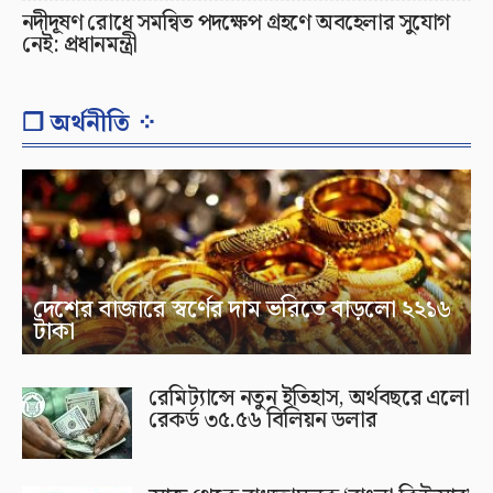
নদীদূষণ রোধে সমন্বিত পদক্ষেপ গ্রহণে অবহেলার সুযোগ
নেই: প্রধানমন্ত্রী
❐ অর্থনীতি ⁘
দেশের বাজারে স্বর্ণের দাম ভরিতে বাড়লো ২২১৬
টাকা
রেমিট্যান্সে নতুন ইতিহাস, অর্থবছরে এলো
রেকর্ড ৩৫.৫৬ বিলিয়ন ডলার