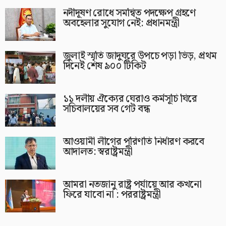
নদীদূষণ রোধে সমন্বিত পদক্ষেপ গ্রহণে
অবহেলার সুযোগ নেই: প্রধানমন্ত্রী
জুলাই স্মৃতি জাদুঘরে উপচে পড়া ভিড়, প্রথম
দিনেই শেষ ৯০০ টিকিট
১১ দলীয় ঐক্যের ঘেরাও কর্মসূচি ঘিরে
সচিবালয়ের সব গেট বন্ধ
আওয়ামী লীগের পরিণতি নির্ধারণ করবে
আদালত: স্বরাষ্ট্রমন্ত্রী
আমরা নতজানু রাষ্ট্র পর্যায়ে আর কখনো
ফিরে যাবো না : পররাষ্ট্রমন্ত্রী