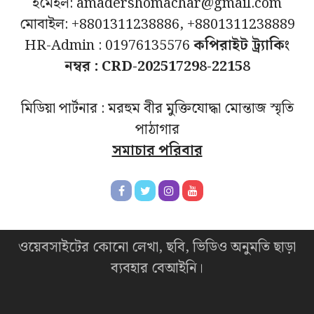
ইমেইল: amadershomachar@gmail.com
মোবাইল: +8801311238886, +8801311238889
HR-Admin : 01976135576
কপিরাইট ট্র্যাকিং
নম্বর : CRD-202517298-22158
মিডিয়া পার্টনার : মরহুম বীর মুক্তিযোদ্ধা মোন্তাজ স্মৃতি
পাঠাগার
সমাচার পরিবার
ওয়েবসাইটের কোনো লেখা, ছবি, ভিডিও অনুমতি ছাড়া
ব্যবহার বেআইনি।