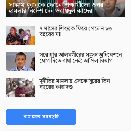
সাদ্দাম-ইনানকে ফোনে শিক্ষার্থীদের ওপর
হামলার নির্দেশ দেন ওবায়দুল কাদের
৭ মাসের শিশুকে ফিরে পেলেন ১৩
বছরের মা!
সরোয়ার আলমগীরের সংসদ অধিবেশনে
যোগ দিতে বাধা নেই: আপিল বিভাগ
দুর্নীতির মামলায় এসকে সুরের তিন
বছরের কারাদণ্ড
নামাজের সময়সূচি