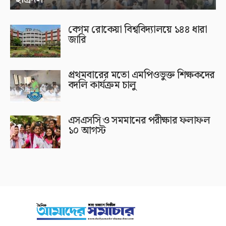
বেগম রোকেয়া বিশ্ববিদ্যালয়ে ১৪৪ ধারা
জারি
প্রথমবারের মতো এমপিওভুক্ত শিক্ষকদের
বদলি কার্যক্রম চালু
এসএসসি ও সমমানের পরীক্ষার ফলাফল
১০ আগস্ট