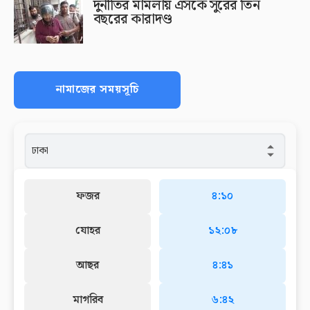
দুর্নীতির মামলায় এসকে সুরের তিন
বছরের কারাদণ্ড
নামাজের সময়সূচি
ফজর
৪:১০
যোহর
১২:০৮
আছর
৪:৪১
মাগরিব
৬:৪২