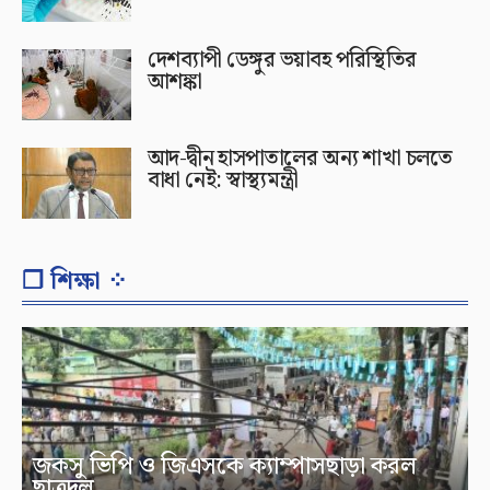
দেশব্যাপী ডেঙ্গুর ভয়াবহ পরিস্থিতির
আশঙ্কা
আদ-দ্বীন হাসপাতালের অন্য শাখা চলতে
বাধা নেই: স্বাস্থ্যমন্ত্রী
❐ শিক্ষা ⁘
জকসু ভিপি ও জিএসকে ক্যাম্পাসছাড়া করল
ছাত্রদল