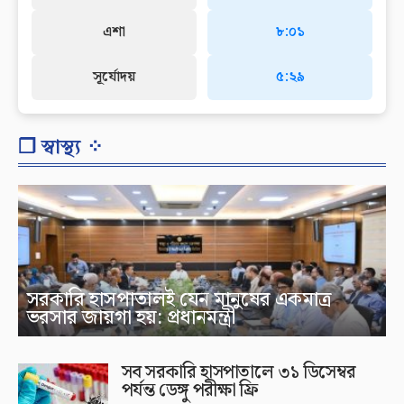
এশা
৮:০১
সূর্যোদয়
৫:২৯
❐ স্বাস্থ্য ⁘
সরকারি হাসপাতালই যেন মানুষের একমাত্র
ভরসার জায়গা হয়: প্রধানমন্ত্রী
সব সরকারি হাসপাতালে ৩১ ডিসেম্বর
পর্যন্ত ডেঙ্গু পরীক্ষা ফ্রি