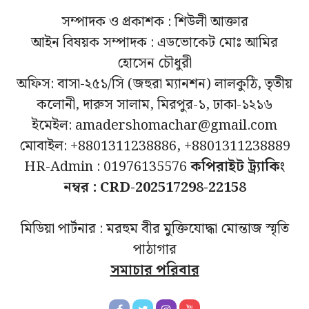
সম্পাদক ও প্রকাশক : শিউলী আক্তার
আইন বিষয়ক সম্পাদক : এডভোকেট মোঃ আমির
হোসেন চৌধুরী
অফিস: বাসা-২৫১/সি (জহুরা ম্যানশন) লালকুঠি, তৃতীয়
কলোনী, দারুস সালাম, মিরপুর-১, ঢাকা-১২১৬
ইমেইল: amadershomachar@gmail.com
মোবাইল: +8801311238886, +8801311238889
HR-Admin : 01976135576
কপিরাইট ট্র্যাকিং
নম্বর : CRD-202517298-22158
মিডিয়া পার্টনার : মরহুম বীর মুক্তিযোদ্ধা মোন্তাজ স্মৃতি
পাঠাগার
সমাচার পরিবার