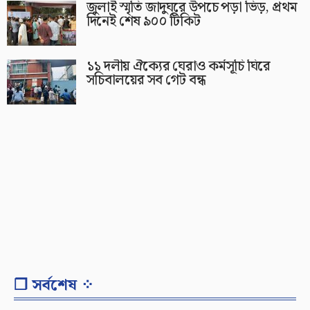
জুলাই স্মৃতি জাদুঘরে উপচে পড়া ভিড়, প্রথম
দিনেই শেষ ৯০০ টিকিট
১১ দলীয় ঐক্যের ঘেরাও কর্মসূচি ঘিরে
সচিবালয়ের সব গেট বন্ধ
❐ সর্বশেষ ⁘