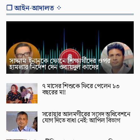
❐ আইন-আদালত ⁘
সাদ্দাম-ইনানকে ফোনে শিক্ষার্থীদের ওপর
হামলার নির্দেশ দেন ওবায়দুল কাদের
৭ মাসের শিশুকে ফিরে পেলেন ১৩
বছরের মা!
সরোয়ার আলমগীরের সংসদ অধিবেশনে
যোগ দিতে বাধা নেই: আপিল বিভাগ