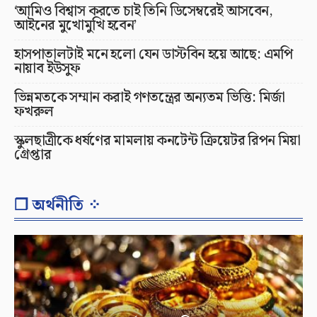
‘আমিও বিশ্বাস করতে চাই তিনি ডিসেম্বরেই আসবেন,
আইনের মুখোমুখি হবেন’
হাসপাতালটাই মনে হলো যেন ডাস্টবিন হয়ে আছে: এমপি
নায়াব ইউসুফ
ভিন্নমতকে সম্মান করাই গণতন্ত্রের অন্যতম ভিত্তি: মির্জা
ফখরুল
স্কুলছাত্রীকে ধর্ষণের মামলায় কনটেন্ট ক্রিয়েটর রিপন মিয়া
গ্রেপ্তার
❐ অর্থনীতি ⁘