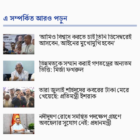
এ সম্পর্কিত আরও পড়ুন
‘আমিও বিশ্বাস করতে চাই তিনি ডিসেম্বরেই
আসবেন, আইনের মুখোমুখি হবেন’
ভিন্নমতকে সম্মান করাই গণতন্ত্রের অন্যতম
ভিত্তি: মির্জা ফখরুল
তারা জুলাই শহিদদের কবরের টাকা মেরে
খেয়েছে: প্রতিমন্ত্রী ইশরাক
নদীদূষণ রোধে সমন্বিত পদক্ষেপ গ্রহণে
অবহেলার সুযোগ নেই: প্রধানমন্ত্রী