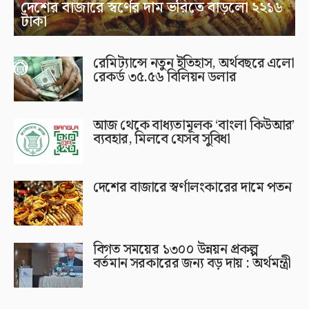
দেশের বাজারে স্বর্ণের দাম ভরিতে বাড়লো ২২১৬
টাকা
রেমিট্যান্সে নতুন ইতিহাস, অর্থবছরে এলো
রেকর্ড ৩৫.৫৬ বিলিয়ন ডলার
আজ থেকে বাধ্যতামূলক ‘বাংলা কিউআর’
ব্যবহার, মিলবে যেসব সুবিধা
দেশের বাজারে স্বর্ণালংকারের দামে পতন
বিগত সময়ের ১৩০০ উন্নয়ন প্রকল্প
বর্তমান সরকারের জন্য বড় দায় : অর্থমন্ত্রী