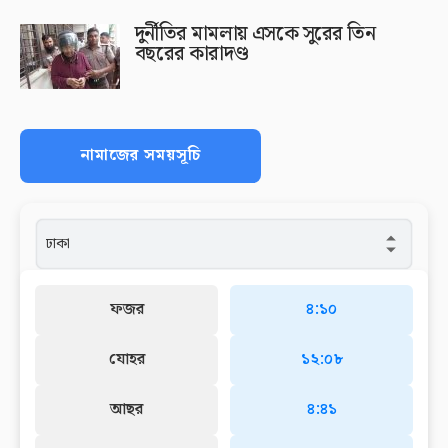
দুর্নীতির মামলায় এসকে সুরের তিন
বছরের কারাদণ্ড
নামাজের সময়সূচি
ফজর
৪:১০
যোহর
১২:০৮
আছর
৪:৪১