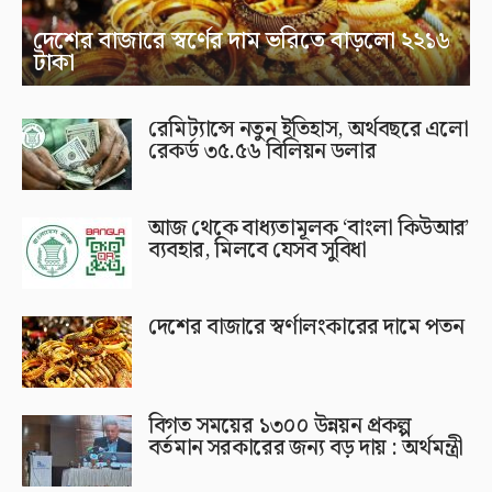
দেশের বাজারে স্বর্ণের দাম ভরিতে বাড়লো ২২১৬
টাকা
রেমিট্যান্সে নতুন ইতিহাস, অর্থবছরে এলো
রেকর্ড ৩৫.৫৬ বিলিয়ন ডলার
আজ থেকে বাধ্যতামূলক ‘বাংলা কিউআর’
ব্যবহার, মিলবে যেসব সুবিধা
দেশের বাজারে স্বর্ণালংকারের দামে পতন
বিগত সময়ের ১৩০০ উন্নয়ন প্রকল্প
বর্তমান সরকারের জন্য বড় দায় : অর্থমন্ত্রী