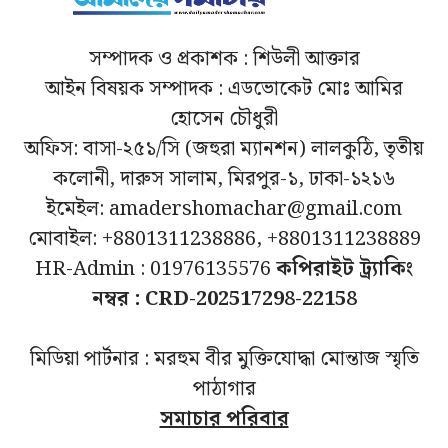
সম্পাদক ও প্রকাশক : শিউলী আক্তার
আইন বিষয়ক সম্পাদক : এডভোকেট মোঃ আমির
হোসেন চৌধুরী
অফিস: বাসা-২৫১/সি (জহুরা ম্যানশন) লালকুঠি, তৃতীয়
কলোনী, দারুস সালাম, মিরপুর-১, ঢাকা-১২১৬
ইমেইল: amadershomachar@gmail.com
মোবাইল: +8801311238886, +8801311238889
HR-Admin : 01976135576
কপিরাইট ট্র্যাকিং
নম্বর : CRD-202517298-22158
মিডিয়া পার্টনার : মরহুম বীর মুক্তিযোদ্ধা মোন্তাজ স্মৃতি
পাঠাগার
সমাচার পরিবার