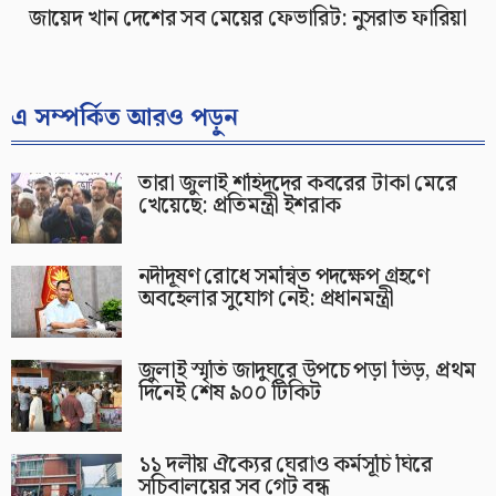
জায়েদ খান দেশের সব মেয়ের ফেভারিট: নুসরাত ফারিয়া
এ সম্পর্কিত আরও পড়ুন
তারা জুলাই শহিদদের কবরের টাকা মেরে
খেয়েছে: প্রতিমন্ত্রী ইশরাক
নদীদূষণ রোধে সমন্বিত পদক্ষেপ গ্রহণে
অবহেলার সুযোগ নেই: প্রধানমন্ত্রী
জুলাই স্মৃতি জাদুঘরে উপচে পড়া ভিড়, প্রথম
দিনেই শেষ ৯০০ টিকিট
১১ দলীয় ঐক্যের ঘেরাও কর্মসূচি ঘিরে
সচিবালয়ের সব গেট বন্ধ