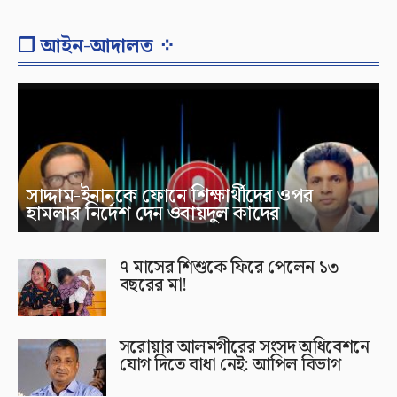
❐ আইন-আদালত ⁘
সাদ্দাম-ইনানকে ফোনে শিক্ষার্থীদের ওপর
হামলার নির্দেশ দেন ওবায়দুল কাদের
৭ মাসের শিশুকে ফিরে পেলেন ১৩
বছরের মা!
সরোয়ার আলমগীরের সংসদ অধিবেশনে
যোগ দিতে বাধা নেই: আপিল বিভাগ