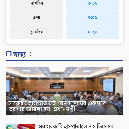
মাগরিব
৬:৪২
এশা
৮:০১
সূর্যোদয়
৫:২৯
❐ স্বাস্থ্য ⁘
সরকারি হাসপাতালই যেন মানুষের একমাত্র
ভরসার জায়গা হয়: প্রধানমন্ত্রী
সব সরকারি হাসপাতালে ৩১ ডিসেম্বর