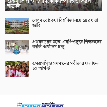
জকসু ভিপি ও জিএসকে ক্যাম্পাসছাড়া করল
ছাত্রদল
বেগম রোকেয়া বিশ্ববিদ্যালয়ে ১৪৪ ধারা
জারি
প্রথমবারের মতো এমপিওভুক্ত শিক্ষকদের
বদলি কার্যক্রম চালু
এসএসসি ও সমমানের পরীক্ষার ফলাফল
১০ আগস্ট