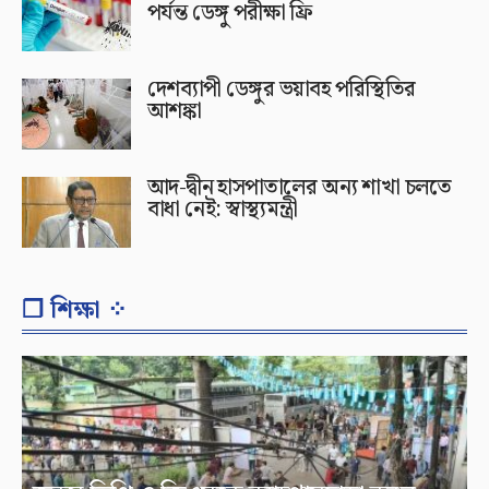
পর্যন্ত ডেঙ্গু পরীক্ষা ফ্রি
দেশব্যাপী ডেঙ্গুর ভয়াবহ পরিস্থিতির
আশঙ্কা
আদ-দ্বীন হাসপাতালের অন্য শাখা চলতে
বাধা নেই: স্বাস্থ্যমন্ত্রী
❐ শিক্ষা ⁘