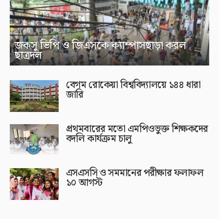
জকসু ভিপি ও জিএসকে ক্যাম্পাসছাড়া করল
ছাত্রদল
বেগম রোকেয়া বিশ্ববিদ্যালয়ে ১৪৪ ধারা
জারি
প্রথমবারের মতো এমপিওভুক্ত শিক্ষকদের
বদলি কার্যক্রম চালু
এসএসসি ও সমমানের পরীক্ষার ফলাফল
১০ আগস্ট