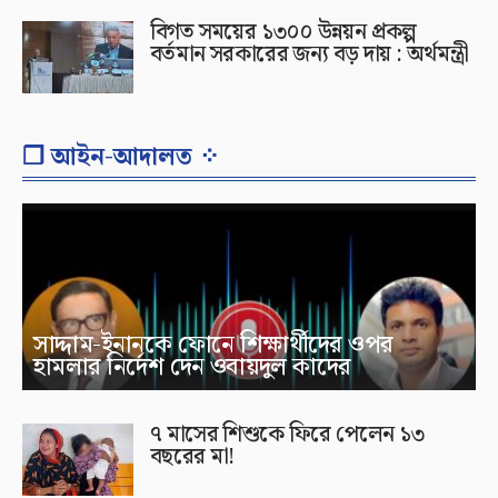
বিগত সময়ের ১৩০০ উন্নয়ন প্রকল্প
বর্তমান সরকারের জন্য বড় দায় : অর্থমন্ত্রী
❐ আইন-আদালত ⁘
সাদ্দাম-ইনানকে ফোনে শিক্ষার্থীদের ওপর
হামলার নির্দেশ দেন ওবায়দুল কাদের
৭ মাসের শিশুকে ফিরে পেলেন ১৩
বছরের মা!