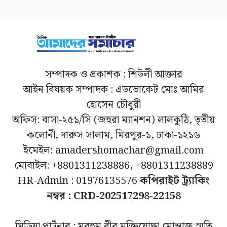
সম্পাদক ও প্রকাশক : শিউলী আক্তার
আইন বিষয়ক সম্পাদক : এডভোকেট মোঃ আমির
হোসেন চৌধুরী
অফিস: বাসা-২৫১/সি (জহুরা ম্যানশন) লালকুঠি, তৃতীয়
কলোনী, দারুস সালাম, মিরপুর-১, ঢাকা-১২১৬
ইমেইল: amadershomachar@gmail.com
মোবাইল: +8801311238886, +8801311238889
HR-Admin : 01976135576
কপিরাইট ট্র্যাকিং
নম্বর : CRD-202517298-22158
মিডিয়া পার্টনার : মরহুম বীর মুক্তিযোদ্ধা মোন্তাজ স্মৃতি