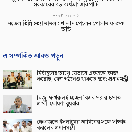
সরকারের বড় ব্যর্থতা: এবি পার্টি
পরবর্তী সংবাদ
মডেল তিন্নি হত্যা মামলা: খালাস পেলেন গোলাম ফারুক
অভি
এ সম্পর্কিত আরও পড়ুন
নির্বাচনের আগে যেভাবে একসঙ্গে কাজ
করেছি, দেশ গঠনেও থাকতে হবে: প্রধানমন্ত্রী
মির্জা ফখরুলই হচ্ছেন বিএনপির রাষ্ট্রপতি
প্রার্থী, ঘোষণা বুধবার
হেফাজতে ইসলামের আমিরের সঙ্গে সাক্ষাৎ
করলেন প্রধানমন্ত্রী