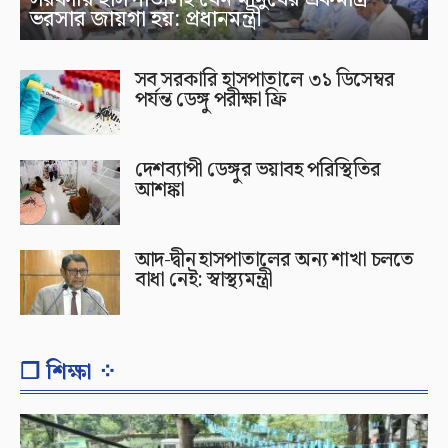
ভরসার জায়গা হয়: প্রধানমন্ত্রী
সব সরকারি হাসপাতালে ৩১ ডিসেম্বর
পর্যন্ত ডেঙ্গু পরীক্ষা ফ্রি
দেশব্যাপী ডেঙ্গুর ভয়াবহ পরিস্থিতির
আশঙ্কা
আদ-দ্বীন হাসপাতালের অন্য শাখা চলতে
বাধা নেই: স্বাস্থ্যমন্ত্রী
❐ শিক্ষা ⁘