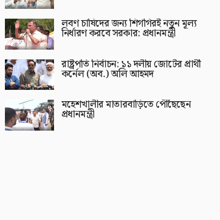
লবণ চাষিদের জন্য শিগগিরই নতুন মূল্য
নির্ধারণ করবে সরকার: প্রধানমন্ত্রী
রাষ্ট্রপতি নির্বাচন: ১১ দলীয় জোটের প্রার্থী
কর্নেল (অব.) অলি আহমদ
মহেশখালীর মাতারবাড়িতে পৌঁছেছেন
প্রধানমন্ত্রী