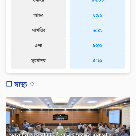
যোহর
১২:০৮
আছর
৪:৪১
মাগরিব
৬:৪২
এশা
৮:০১
সূর্যোদয়
৫:২৯
❐ স্বাস্থ্য ⁘
সরকারি হাসপাতালই যেন মানুষের একমাত্র