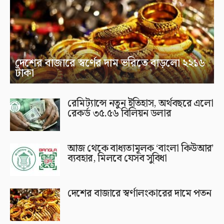
দেশের বাজারে স্বর্ণের দাম ভরিতে বাড়লো ২২১৬
টাকা
রেমিট্যান্সে নতুন ইতিহাস, অর্থবছরে এলো
রেকর্ড ৩৫.৫৬ বিলিয়ন ডলার
আজ থেকে বাধ্যতামূলক ‘বাংলা কিউআর’
ব্যবহার, মিলবে যেসব সুবিধা
দেশের বাজারে স্বর্ণালংকারের দামে পতন