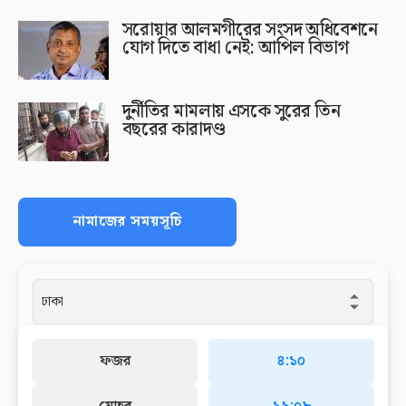
সরোয়ার আলমগীরের সংসদ অধিবেশনে
যোগ দিতে বাধা নেই: আপিল বিভাগ
দুর্নীতির মামলায় এসকে সুরের তিন
বছরের কারাদণ্ড
নামাজের সময়সূচি
ফজর
৪:১০