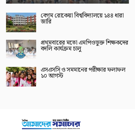
বেগম রোকেয়া বিশ্ববিদ্যালয়ে ১৪৪ ধারা
জারি
প্রথমবারের মতো এমপিওভুক্ত শিক্ষকদের
বদলি কার্যক্রম চালু
এসএসসি ও সমমানের পরীক্ষার ফলাফল
১০ আগস্ট