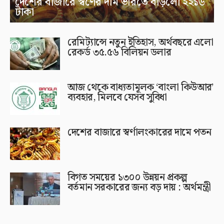
দেশের বাজারে স্বর্ণের দাম ভরিতে বাড়লো ২২১৬
টাকা
রেমিট্যান্সে নতুন ইতিহাস, অর্থবছরে এলো
রেকর্ড ৩৫.৫৬ বিলিয়ন ডলার
আজ থেকে বাধ্যতামূলক ‘বাংলা কিউআর’
ব্যবহার, মিলবে যেসব সুবিধা
দেশের বাজারে স্বর্ণালংকারের দামে পতন
বিগত সময়ের ১৩০০ উন্নয়ন প্রকল্প
বর্তমান সরকারের জন্য বড় দায় : অর্থমন্ত্রী