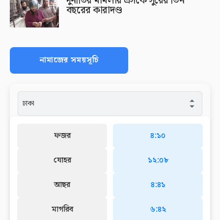
দুর্নীতির মামলায় এসকে সুরের তিন
বছরের কারাদণ্ড
নামাজের সময়সূচি
ফজর
৪:১০
যোহর
১২:০৮
আছর
৪:৪১
মাগরিব
৬:৪২