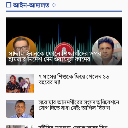
❐ আইন-আদালত ⁘
সাদ্দাম-ইনানকে ফোনে শিক্ষার্থীদের ওপর
হামলার নির্দেশ দেন ওবায়দুল কাদের
৭ মাসের শিশুকে ফিরে পেলেন ১৩
বছরের মা!
সরোয়ার আলমগীরের সংসদ অধিবেশনে
যোগ দিতে বাধা নেই: আপিল বিভাগ