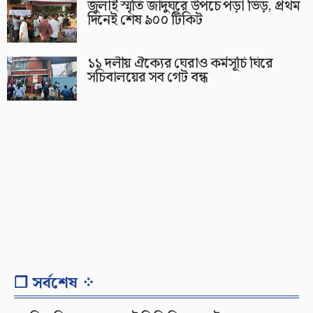
জুলাই স্মৃতি জাদুঘরে উপচে পড়া ভিড়, প্রথম
দিনেই শেষ ৯০০ টিকিট
১১ দলীয় ঐক্যের ঘেরাও কর্মসূচি ঘিরে
সচিবালয়ের সব গেট বন্ধ
❐ সর্বশেষ ⁘