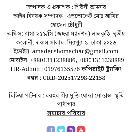
সম্পাদক ও প্রকাশক : শিউলী আক্তার
আইন বিষয়ক সম্পাদক : এডভোকেট মোঃ আমির
হোসেন চৌধুরী
অফিস: বাসা-২৫১/সি (জহুরা ম্যানশন) লালকুঠি, তৃতীয়
কলোনী, দারুস সালাম, মিরপুর-১, ঢাকা-১২১৬
ইমেইল: amadershomachar@gmail.com
মোবাইল: +8801311238886, +8801311238889
HR-Admin : 01976135576
কপিরাইট ট্র্যাকিং
নম্বর : CRD-202517298-22158
মিডিয়া পার্টনার : মরহুম বীর মুক্তিযোদ্ধা মোন্তাজ স্মৃতি
পাঠাগার
সমাচার পরিবার