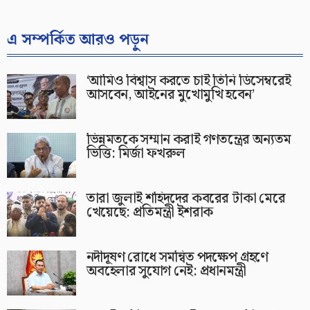
এ সম্পর্কিত আরও পড়ুন
‘আমিও বিশ্বাস করতে চাই তিনি ডিসেম্বরেই
আসবেন, আইনের মুখোমুখি হবেন’
ভিন্নমতকে সম্মান করাই গণতন্ত্রের অন্যতম
ভিত্তি: মির্জা ফখরুল
তারা জুলাই শহিদদের কবরের টাকা মেরে
খেয়েছে: প্রতিমন্ত্রী ইশরাক
নদীদূষণ রোধে সমন্বিত পদক্ষেপ গ্রহণে
অবহেলার সুযোগ নেই: প্রধানমন্ত্রী