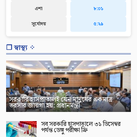
এশা
৮:০১
সূর্যোদয়
৫:২৯
❐ স্বাস্থ্য ⁘
সরকারি হাসপাতালই যেন মানুষের একমাত্র
ভরসার জায়গা হয়: প্রধানমন্ত্রী
সব সরকারি হাসপাতালে ৩১ ডিসেম্বর
পর্যন্ত ডেঙ্গু পরীক্ষা ফ্রি