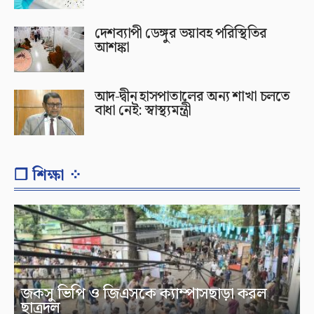
দেশব্যাপী ডেঙ্গুর ভয়াবহ পরিস্থিতির
আশঙ্কা
আদ-দ্বীন হাসপাতালের অন্য শাখা চলতে
বাধা নেই: স্বাস্থ্যমন্ত্রী
❐ শিক্ষা ⁘
জকসু ভিপি ও জিএসকে ক্যাম্পাসছাড়া করল
ছাত্রদল