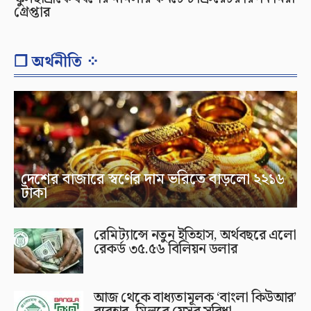
গ্রেপ্তার
❐ অর্থনীতি ⁘
দেশের বাজারে স্বর্ণের দাম ভরিতে বাড়লো ২২১৬
টাকা
রেমিট্যান্সে নতুন ইতিহাস, অর্থবছরে এলো
রেকর্ড ৩৫.৫৬ বিলিয়ন ডলার
আজ থেকে বাধ্যতামূলক ‘বাংলা কিউআর’