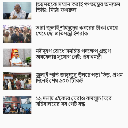
ভিন্নমতকে সম্মান করাই গণতন্ত্রের অন্যতম
ভিত্তি: মির্জা ফখরুল
তারা জুলাই শহিদদের কবরের টাকা মেরে
খেয়েছে: প্রতিমন্ত্রী ইশরাক
নদীদূষণ রোধে সমন্বিত পদক্ষেপ গ্রহণে
অবহেলার সুযোগ নেই: প্রধানমন্ত্রী
জুলাই স্মৃতি জাদুঘরে উপচে পড়া ভিড়, প্রথম
দিনেই শেষ ৯০০ টিকিট
১১ দলীয় ঐক্যের ঘেরাও কর্মসূচি ঘিরে
সচিবালয়ের সব গেট বন্ধ