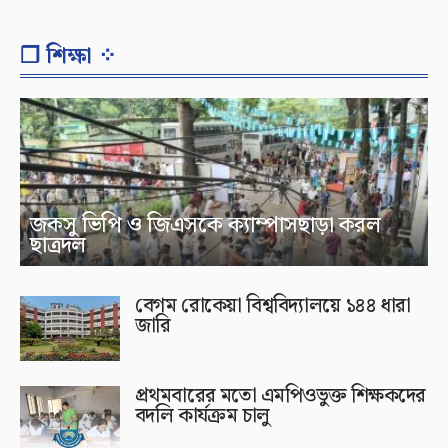
❐ শিক্ষা ⁘
জকসু ভিপি ও জিএসকে ক্যাম্পাসছাড়া করল
ছাত্রদল
বেগম রোকেয়া বিশ্ববিদ্যালয়ে ১৪৪ ধারা
জারি
প্রথমবারের মতো এমপিওভুক্ত শিক্ষকদের
বদলি কার্যক্রম চালু