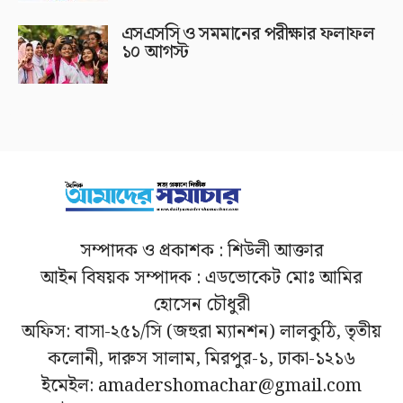
এসএসসি ও সমমানের পরীক্ষার ফলাফল
১০ আগস্ট
সম্পাদক ও প্রকাশক : শিউলী আক্তার
আইন বিষয়ক সম্পাদক : এডভোকেট মোঃ আমির
হোসেন চৌধুরী
অফিস: বাসা-২৫১/সি (জহুরা ম্যানশন) লালকুঠি, তৃতীয়
কলোনী, দারুস সালাম, মিরপুর-১, ঢাকা-১২১৬
ইমেইল: amadershomachar@gmail.com