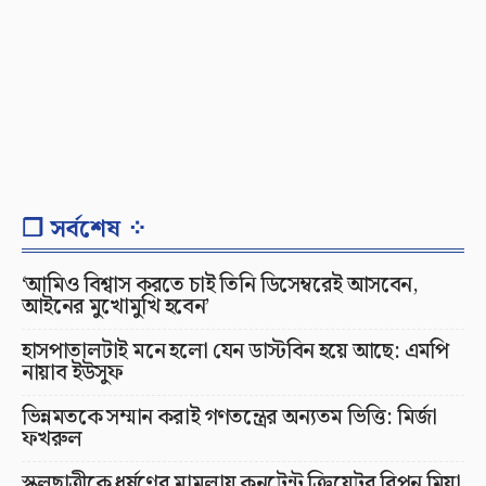
❐ সর্বশেষ ⁘
‘আমিও বিশ্বাস করতে চাই তিনি ডিসেম্বরেই আসবেন,
আইনের মুখোমুখি হবেন’
হাসপাতালটাই মনে হলো যেন ডাস্টবিন হয়ে আছে: এমপি
নায়াব ইউসুফ
ভিন্নমতকে সম্মান করাই গণতন্ত্রের অন্যতম ভিত্তি: মির্জা
ফখরুল
স্কুলছাত্রীকে ধর্ষণের মামলায় কনটেন্ট ক্রিয়েটর রিপন মিয়া