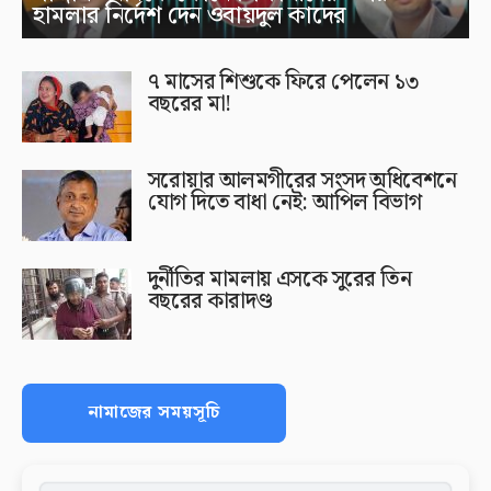
হামলার নির্দেশ দেন ওবায়দুল কাদের
৭ মাসের শিশুকে ফিরে পেলেন ১৩
বছরের মা!
সরোয়ার আলমগীরের সংসদ অধিবেশনে
যোগ দিতে বাধা নেই: আপিল বিভাগ
দুর্নীতির মামলায় এসকে সুরের তিন
বছরের কারাদণ্ড
নামাজের সময়সূচি