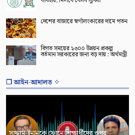
ব্যবহার, মিলবে যেসব সুবিধা
দেশের বাজারে স্বর্ণালংকারের দামে পতন
বিগত সময়ের ১৩০০ উন্নয়ন প্রকল্প
বর্তমান সরকারের জন্য বড় দায় : অর্থমন্ত্রী
❐ আইন-আদালত ⁘
সাদ্দাম-ইনানকে ফোনে শিক্ষার্থীদের ওপর