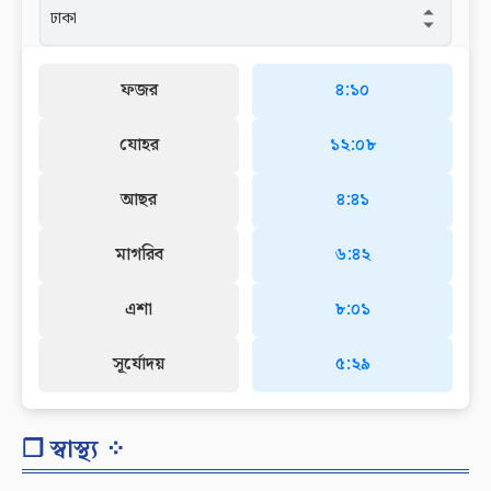
ফজর
৪:১০
যোহর
১২:০৮
আছর
৪:৪১
মাগরিব
৬:৪২
এশা
৮:০১
সূর্যোদয়
৫:২৯
❐ স্বাস্থ্য ⁘