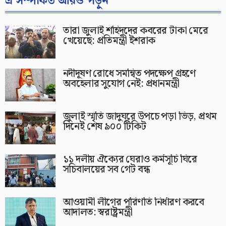
এ সম্পর্কিত আরও পড়ুন
তারা জুলাই শহিদদের কবরের টাকা মেরে
খেয়েছে: প্রতিমন্ত্রী ইশরাক
নদীদূষণ রোধে সমন্বিত পদক্ষেপ গ্রহণে
অবহেলার সুযোগ নেই: প্রধানমন্ত্রী
জুলাই স্মৃতি জাদুঘরে উপচে পড়া ভিড়, প্রথম
দিনেই শেষ ৯০০ টিকিট
১১ দলীয় ঐক্যের ঘেরাও কর্মসূচি ঘিরে
সচিবালয়ের সব গেট বন্ধ
আওয়ামী লীগের পরিণতি নির্ধারণ করবে
আদালত: স্বরাষ্ট্রমন্ত্রী