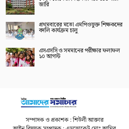
জারি
প্রথমবারের মতো এমপিওভুক্ত শিক্ষকদের
বদলি কার্যক্রম চালু
এসএসসি ও সমমানের পরীক্ষার ফলাফল
১০ আগস্ট
সম্পাদক ও প্রকাশক : শিউলী আক্তার
আইন বিষয়ক সম্পাদক : এডভোকেট মোঃ আমির