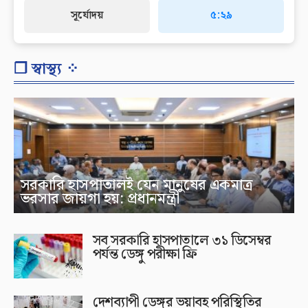
সূর্যোদয়
৫:২৯
❐ স্বাস্থ্য ⁘
সরকারি হাসপাতালই যেন মানুষের একমাত্র
ভরসার জায়গা হয়: প্রধানমন্ত্রী
সব সরকারি হাসপাতালে ৩১ ডিসেম্বর
পর্যন্ত ডেঙ্গু পরীক্ষা ফ্রি
দেশব্যাপী ডেঙ্গুর ভয়াবহ পরিস্থিতির