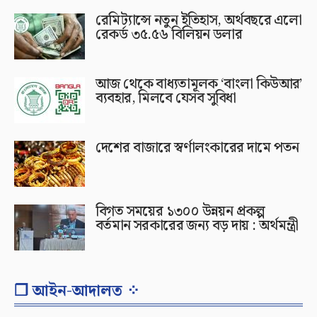
রেমিট্যান্সে নতুন ইতিহাস, অর্থবছরে এলো
রেকর্ড ৩৫.৫৬ বিলিয়ন ডলার
আজ থেকে বাধ্যতামূলক ‘বাংলা কিউআর’
ব্যবহার, মিলবে যেসব সুবিধা
দেশের বাজারে স্বর্ণালংকারের দামে পতন
বিগত সময়ের ১৩০০ উন্নয়ন প্রকল্প
বর্তমান সরকারের জন্য বড় দায় : অর্থমন্ত্রী
❐ আইন-আদালত ⁘