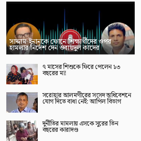
সাদ্দাম-ইনানকে ফোনে শিক্ষার্থীদের ওপর
হামলার নির্দেশ দেন ওবায়দুল কাদের
৭ মাসের শিশুকে ফিরে পেলেন ১৩
বছরের মা!
সরোয়ার আলমগীরের সংসদ অধিবেশনে
যোগ দিতে বাধা নেই: আপিল বিভাগ
দুর্নীতির মামলায় এসকে সুরের তিন
বছরের কারাদণ্ড