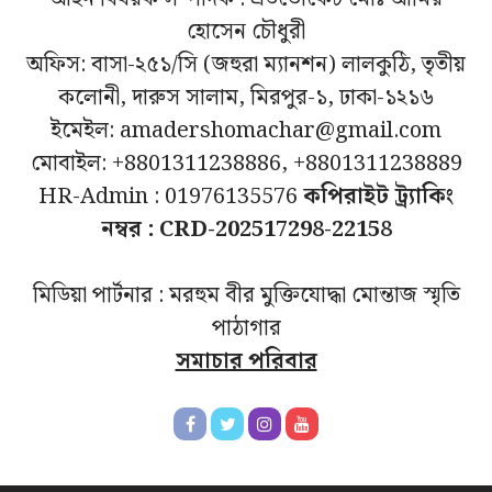
হোসেন চৌধুরী
অফিস: বাসা-২৫১/সি (জহুরা ম্যানশন) লালকুঠি, তৃতীয়
কলোনী, দারুস সালাম, মিরপুর-১, ঢাকা-১২১৬
ইমেইল: amadershomachar@gmail.com
মোবাইল: +8801311238886, +8801311238889
HR-Admin : 01976135576
কপিরাইট ট্র্যাকিং
নম্বর : CRD-202517298-22158
মিডিয়া পার্টনার : মরহুম বীর মুক্তিযোদ্ধা মোন্তাজ স্মৃতি
পাঠাগার
সমাচার পরিবার