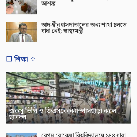
আশঙ্কা
আদ-দ্বীন হাসপাতালের অন্য শাখা চলতে
বাধা নেই: স্বাস্থ্যমন্ত্রী
❐ শিক্ষা ⁘
জকসু ভিপি ও জিএসকে ক্যাম্পাসছাড়া করল
ছাত্রদল
বেগম রোকেয়া বিশ্ববিদ্যালয়ে ১৪৪ ধারা