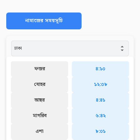
নামাজের সময়সূচি
ফজর
৪:১০
যোহর
১২:০৮
আছর
৪:৪১
মাগরিব
৬:৪২
এশা
৮:০১