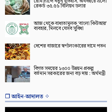
রেমিট্যান্সে নতুন ইতিহাস, অর্থবছরে এলো
রেকর্ড ৩৫.৫৬ বিলিয়ন ডলার
আজ থেকে বাধ্যতামূলক ‘বাংলা কিউআর’
ব্যবহার, মিলবে যেসব সুবিধা
দেশের বাজারে স্বর্ণালংকারের দামে পতন
বিগত সময়ের ১৩০০ উন্নয়ন প্রকল্প
বর্তমান সরকারের জন্য বড় দায় : অর্থমন্ত্রী
❐ আইন-আদালত ⁘