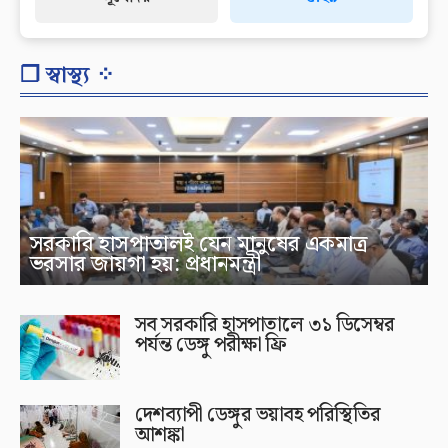
❐ স্বাস্থ্য ⁘
সরকারি হাসপাতালই যেন মানুষের একমাত্র
ভরসার জায়গা হয়: প্রধানমন্ত্রী
সব সরকারি হাসপাতালে ৩১ ডিসেম্বর
পর্যন্ত ডেঙ্গু পরীক্ষা ফ্রি
দেশব্যাপী ডেঙ্গুর ভয়াবহ পরিস্থিতির
আশঙ্কা