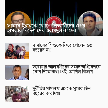
সাদ্দাম-ইনানকে ফোনে শিক্ষার্থীদের ওপর
হামলার নির্দেশ দেন ওবায়দুল কাদের
৭ মাসের শিশুকে ফিরে পেলেন ১৩
বছরের মা!
সরোয়ার আলমগীরের সংসদ অধিবেশনে
যোগ দিতে বাধা নেই: আপিল বিভাগ
দুর্নীতির মামলায় এসকে সুরের তিন
বছরের কারাদণ্ড