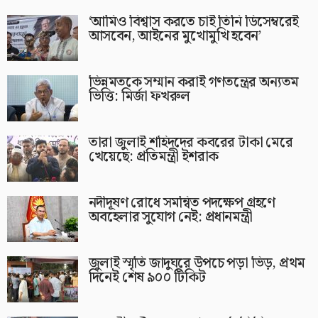
‘আমিও বিশ্বাস করতে চাই তিনি ডিসেম্বরেই
আসবেন, আইনের মুখোমুখি হবেন’
ভিন্নমতকে সম্মান করাই গণতন্ত্রের অন্যতম
ভিত্তি: মির্জা ফখরুল
তারা জুলাই শহিদদের কবরের টাকা মেরে
খেয়েছে: প্রতিমন্ত্রী ইশরাক
নদীদূষণ রোধে সমন্বিত পদক্ষেপ গ্রহণে
অবহেলার সুযোগ নেই: প্রধানমন্ত্রী
জুলাই স্মৃতি জাদুঘরে উপচে পড়া ভিড়, প্রথম
দিনেই শেষ ৯০০ টিকিট