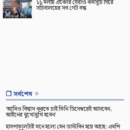
১১ দলীয় ঐক্যের ঘেরাও কর্মসূচি ঘিরে
সচিবালয়ের সব গেট বন্ধ
❐ সর্বশেষ ⁘
‘আমিও বিশ্বাস করতে চাই তিনি ডিসেম্বরেই আসবেন,
আইনের মুখোমুখি হবেন’
হাসপাতালটাই মনে হলো যেন ডাস্টবিন হয়ে আছে: এমপি