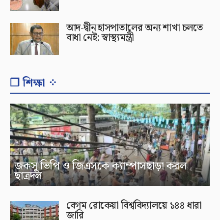
আদ-দ্বীন হাসপাতালের অন্য শাখা চলতে
বাধা নেই: স্বাস্থ্যমন্ত্রী
❐ শিক্ষা ⁘
জকসু ভিপি ও জিএসকে ক্যাম্পাসছাড়া করল
ছাত্রদল
বেগম রোকেয়া বিশ্ববিদ্যালয়ে ১৪৪ ধারা
জারি