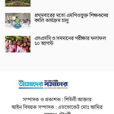
প্রথমবারের মতো এমপিওভুক্ত শিক্ষকদের
বদলি কার্যক্রম চালু
এসএসসি ও সমমানের পরীক্ষার ফলাফল
১০ আগস্ট
সম্পাদক ও প্রকাশক : শিউলী আক্তার
আইন বিষয়ক সম্পাদক : এডভোকেট মোঃ আমির