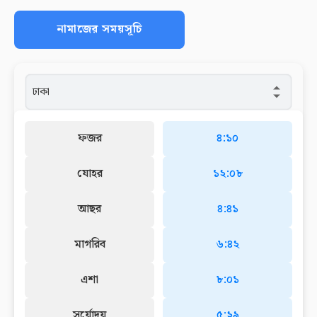
নামাজের সময়সূচি
ফজর
৪:১০
যোহর
১২:০৮
আছর
৪:৪১
মাগরিব
৬:৪২
এশা
৮:০১
সূর্যোদয়
৫:২৯