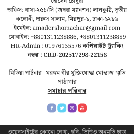
হোসেন চৌধুরী
অফিস: বাসা-২৫১/সি (জহুরা ম্যানশন) লালকুঠি, তৃতীয়
কলোনী, দারুস সালাম, মিরপুর-১, ঢাকা-১২১৬
ইমেইল: amadershomachar@gmail.com
মোবাইল: +8801311238886, +8801311238889
HR-Admin : 01976135576
কপিরাইট ট্র্যাকিং
নম্বর : CRD-202517298-22158
মিডিয়া পার্টনার : মরহুম বীর মুক্তিযোদ্ধা মোন্তাজ স্মৃতি
পাঠাগার
সমাচার পরিবার
ওয়েবসাইটের কোনো লেখা, ছবি, ভিডিও অনুমতি ছাড়া