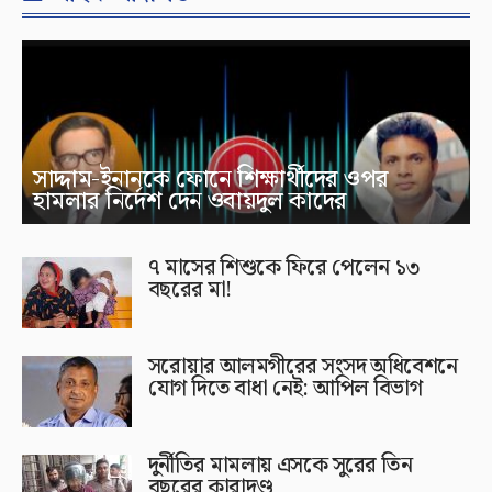
সাদ্দাম-ইনানকে ফোনে শিক্ষার্থীদের ওপর
হামলার নির্দেশ দেন ওবায়দুল কাদের
৭ মাসের শিশুকে ফিরে পেলেন ১৩
বছরের মা!
সরোয়ার আলমগীরের সংসদ অধিবেশনে
যোগ দিতে বাধা নেই: আপিল বিভাগ
দুর্নীতির মামলায় এসকে সুরের তিন
বছরের কারাদণ্ড