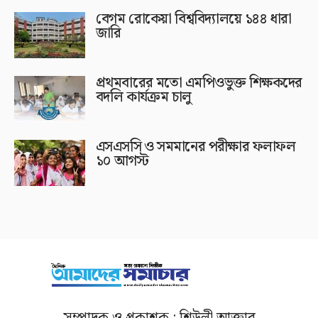
বেগম রোকেয়া বিশ্ববিদ্যালয়ে ১৪৪ ধারা
জারি
প্রথমবারের মতো এমপিওভুক্ত শিক্ষকদের
বদলি কার্যক্রম চালু
এসএসসি ও সমমানের পরীক্ষার ফলাফল
১০ আগস্ট