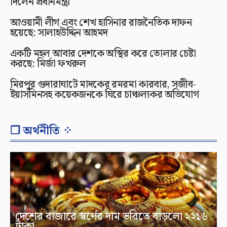
দিলেন প্রধানমন্ত্রী
আওয়ামী লীগ এবং শেখ হাসিনার রাজনৈতিক দাফন
হয়েছে: সালাহউদ্দিন আহমদ
একটি মহল আবার দেশকে অস্থির করে তোলার চেষ্টা
করছে: মির্জা ফখরুল
মিরপুর গুদারাঘাটে মাদকের রমরমা কারবার, সজীব-
ইয়াসমিনসহ কয়েকজনকে ঘিরে চাঞ্চল্যকর অভিযোগ
❐ অর্থনীতি ⁘
দেশের বাজারে স্বর্ণের দাম ভরিতে বাড়লো ২২১৬
টাকা