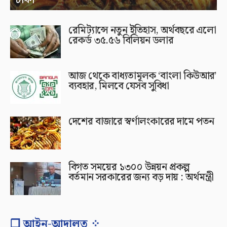
রেমিট্যান্সে নতুন ইতিহাস, অর্থবছরে এলো
রেকর্ড ৩৫.৫৬ বিলিয়ন ডলার
আজ থেকে বাধ্যতামূলক ‘বাংলা কিউআর’
ব্যবহার, মিলবে যেসব সুবিধা
দেশের বাজারে স্বর্ণালংকারের দামে পতন
বিগত সময়ের ১৩০০ উন্নয়ন প্রকল্প
বর্তমান সরকারের জন্য বড় দায় : অর্থমন্ত্রী
❐ আইন-আদালত ⁘