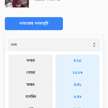
নামাজের সময়সূচি
ফজর
৪:১০
যোহর
১২:০৮
আছর
৪:৪১
মাগরিব
৬:৪২