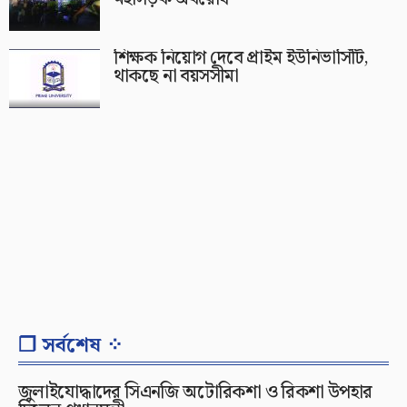
শিক্ষক নিয়োগ দেবে প্রাইম ইউনিভার্সিটি,
থাকছে না বয়সসীমা
❐ সর্বশেষ ⁘
জুলাইযোদ্ধাদের সিএনজি অটোরিকশা ও রিকশা উপহার