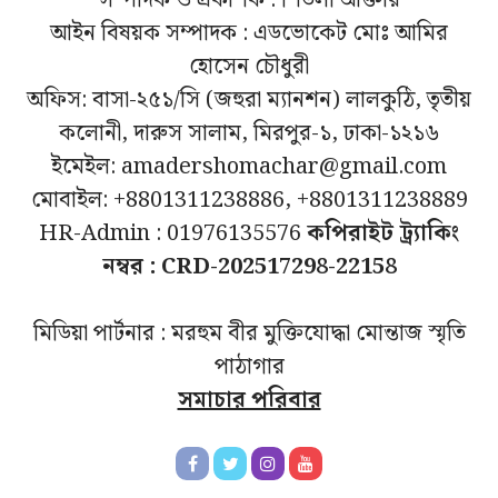
সম্পাদক ও প্রকাশক : শিউলী আক্তার
আইন বিষয়ক সম্পাদক : এডভোকেট মোঃ আমির
হোসেন চৌধুরী
অফিস: বাসা-২৫১/সি (জহুরা ম্যানশন) লালকুঠি, তৃতীয়
কলোনী, দারুস সালাম, মিরপুর-১, ঢাকা-১২১৬
ইমেইল: amadershomachar@gmail.com
মোবাইল: +8801311238886, +8801311238889
HR-Admin : 01976135576
কপিরাইট ট্র্যাকিং
নম্বর : CRD-202517298-22158
মিডিয়া পার্টনার : মরহুম বীর মুক্তিযোদ্ধা মোন্তাজ স্মৃতি
পাঠাগার
সমাচার পরিবার