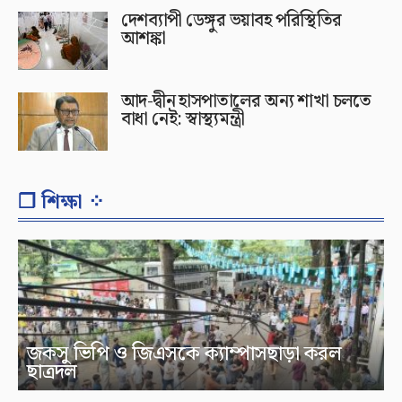
দেশব্যাপী ডেঙ্গুর ভয়াবহ পরিস্থিতির
আশঙ্কা
আদ-দ্বীন হাসপাতালের অন্য শাখা চলতে
বাধা নেই: স্বাস্থ্যমন্ত্রী
❐ শিক্ষা ⁘
জকসু ভিপি ও জিএসকে ক্যাম্পাসছাড়া করল
ছাত্রদল