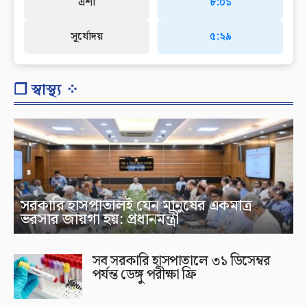
এশা
৮:০১
সূর্যোদয়
৫:২৯
❐ স্বাস্থ্য ⁘
সরকারি হাসপাতালই যেন মানুষের একমাত্র
ভরসার জায়গা হয়: প্রধানমন্ত্রী
সব সরকারি হাসপাতালে ৩১ ডিসেম্বর
পর্যন্ত ডেঙ্গু পরীক্ষা ফ্রি