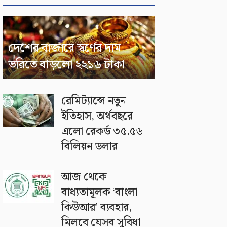
দেশের বাজারে স্বর্ণের দাম
ভরিতে বাড়লো ২২১৬ টাকা
রেমিট্যান্সে নতুন
ইতিহাস, অর্থবছরে
এলো রেকর্ড ৩৫.৫৬
বিলিয়ন ডলার
আজ থেকে
বাধ্যতামূলক ‘বাংলা
কিউআর’ ব্যবহার,
মিলবে যেসব সুবিধা