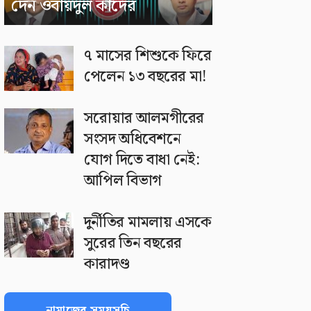
দেন ওবায়দুল কাদের
৭ মাসের শিশুকে ফিরে
পেলেন ১৩ বছরের মা!
সরোয়ার আলমগীরের
সংসদ অধিবেশনে
যোগ দিতে বাধা নেই:
আপিল বিভাগ
দুর্নীতির মামলায় এসকে
সুরের তিন বছরের
কারাদণ্ড
নামাজের সময়সূচি