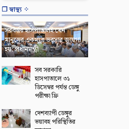
❐ স্বাস্থ্য ⁘
সরকারি হাসপাতালই যেন
মানুষের একমাত্র ভরসার জায়গা
হয়: প্রধানমন্ত্রী
সব সরকারি
হাসপাতালে ৩১
ডিসেম্বর পর্যন্ত ডেঙ্গু
পরীক্ষা ফ্রি
দেশব্যাপী ডেঙ্গুর
ভয়াবহ পরিস্থিতির