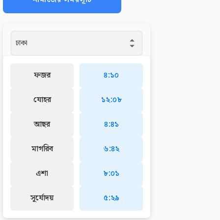
ফজর
৪:১০
যোহর
১২:০৮
আছর
৪:৪১
মাগরিব
৬:৪২
এশা
৮:০১
সূর্যোদয়
৫:২৯