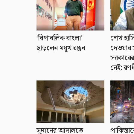
‘রিপাবলিক বাংলা’
শেখ হাসি
ছাড়লেন ময়ূখ রঞ্জন
দেওয়ার স
সরকারের
নেই: রণ
সুদানের আদালতে
পাকিস্তা