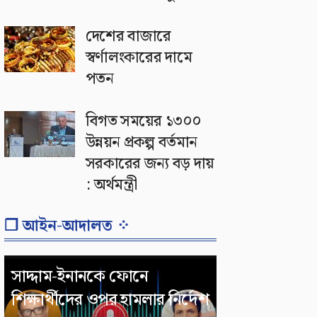
দেশের বাজারে
স্বর্ণালংকারের দামে
পতন
বিগত সময়ের ১৩০০
উন্নয়ন প্রকল্প বর্তমান
সরকারের জন্য বড় দায়
: অর্থমন্ত্রী
❐ আইন-আদালত ⁘
সাদ্দাম-ইনানকে ফোনে
শিক্ষার্থীদের ওপর হামলার নির্দেশ