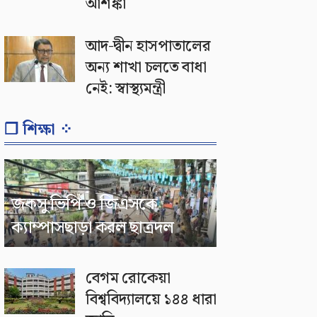
আশঙ্কা
আদ-দ্বীন হাসপাতালের
অন্য শাখা চলতে বাধা
নেই: স্বাস্থ্যমন্ত্রী
❐ শিক্ষা ⁘
জকসু ভিপি ও জিএসকে
ক্যাম্পাসছাড়া করল ছাত্রদল
বেগম রোকেয়া
বিশ্ববিদ্যালয়ে ১৪৪ ধারা