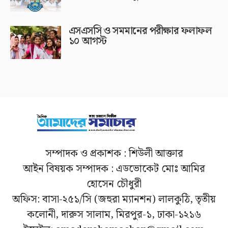
এসএসসি ও সমমানের পরীক্ষার ফলাফল
১০ আগস্ট
সম্পাদক ও প্রকাশক : শিউলী আক্তার
আইন বিষয়ক সম্পাদক : এডভোকেট মোঃ আমির
হোসেন চৌধুরী
অফিস: বাসা-২৫১/সি (জহুরা ম্যানশন) লালকুঠি, তৃতীয়
কলোনী, দারুস সালাম, মিরপুর-১, ঢাকা-১২১৬