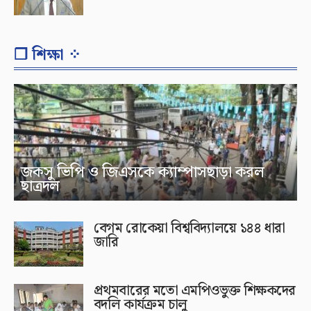
❐ শিক্ষা ⁘
জকসু ভিপি ও জিএসকে ক্যাম্পাসছাড়া করল
ছাত্রদল
বেগম রোকেয়া বিশ্ববিদ্যালয়ে ১৪৪ ধারা
জারি
প্রথমবারের মতো এমপিওভুক্ত শিক্ষকদের
বদলি কার্যক্রম চালু