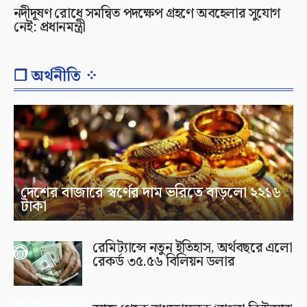
নদীদূষণ রোধে সমন্বিত পদক্ষেপ গ্রহণে অবহেলার সুযোগ
নেই: প্রধানমন্ত্রী
❐ অর্থনীতি ⁘
দেশের বাজারে স্বর্ণের দাম ভরিতে বাড়লো ২২১৬
টাকা
রেমিট্যান্সে নতুন ইতিহাস, অর্থবছরে এলো
রেকর্ড ৩৫.৫৬ বিলিয়ন ডলার