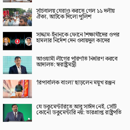
সচিবালয় ঘেরাও করতে গেল ১১ দলীয়
ঐক্য, আটকে দিলো পুলিশ
সাদ্দাম-ইনানকে ফোনে শিক্ষার্থীদের ওপর
হামলার নির্দেশ দেন ওবায়দুল কাদের
আওয়ামী লীগের পরিণতি নির্ধারণ করবে
আদালত: স্বরাষ্ট্রমন্ত্রী
‘রিপাবলিক বাংলা’ ছাড়লেন ময়ূখ রঞ্জন
যে ডকুমেন্টারিতে আবু সাঈদ নেই, সেটি
কোনো ডকুমেন্টারি নয়: ভারপ্রাপ্ত রাষ্ট্রপতি