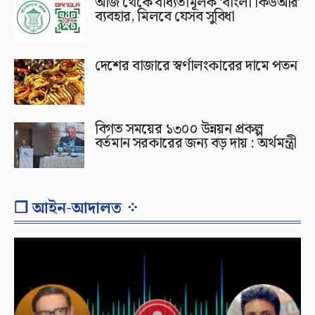
আজ থেকে বাধ্যতামূলক ‘বাংলা কিউআর’
ব্যবহার, মিলবে যেসব সুবিধা
দেশের বাজারে স্বর্ণালংকারের দামে পতন
বিগত সময়ের ১৩০০ উন্নয়ন প্রকল্প
বর্তমান সরকারের জন্য বড় দায় : অর্থমন্ত্রী
❐ আইন-আদালত ⁘