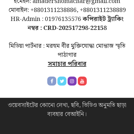
ইমেইল: amadershomachar@gmail.com
মোবাইল: +8801311238886, +8801311238889
HR-Admin : 01976135576
কপিরাইট ট্র্যাকিং
নম্বর : CRD-202517298-22158
মিডিয়া পার্টনার : মরহুম বীর মুক্তিযোদ্ধা মোন্তাজ স্মৃতি
পাঠাগার
সমাচার পরিবার
ওয়েবসাইটের কোনো লেখা, ছবি, ভিডিও অনুমতি ছাড়া
ব্যবহার বেআইনি।