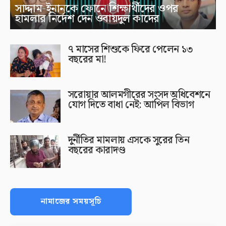
সাদ্দাম-ইনানকে ফোনে শিক্ষার্থীদের ওপর
হামলার নির্দেশ দেন ওবায়দুল কাদের
৭ মাসের শিশুকে ফিরে পেলেন ১৩
বছরের মা!
সরোয়ার আলমগীরের সংসদ অধিবেশনে
যোগ দিতে বাধা নেই: আপিল বিভাগ
দুর্নীতির মামলায় এসকে সুরের তিন
বছরের কারাদণ্ড
নামাজের সময়সূচি