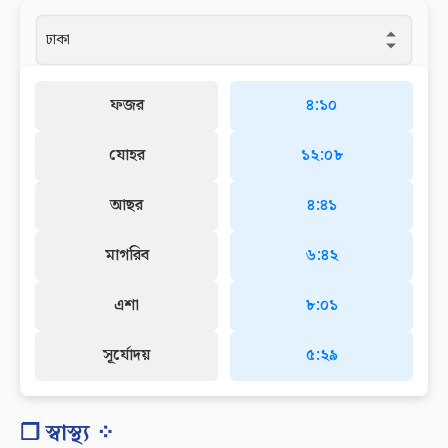
ফজর
৪:১০
যোহর
১২:০৮
আছর
৪:৪১
মাগরিব
৬:৪২
এশা
৮:০১
সূর্যোদয়
৫:২৯
❐ স্বাস্থ্য ⁘