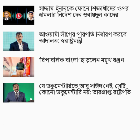
সাদ্দাম-ইনানকে ফোনে শিক্ষার্থীদের ওপর
হামলার নির্দেশ দেন ওবায়দুল কাদের
আওয়ামী লীগের পরিণতি নির্ধারণ করবে
আদালত: স্বরাষ্ট্রমন্ত্রী
‘রিপাবলিক বাংলা’ ছাড়লেন ময়ূখ রঞ্জন
যে ডকুমেন্টারিতে আবু সাঈদ নেই, সেটি
কোনো ডকুমেন্টারি নয়: ভারপ্রাপ্ত রাষ্ট্রপতি