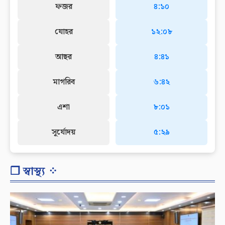
ফজর
৪:১০
যোহর
১২:০৮
আছর
৪:৪১
মাগরিব
৬:৪২
এশা
৮:০১
সূর্যোদয়
৫:২৯
❐ স্বাস্থ্য ⁘