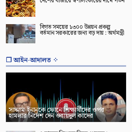
দেশের বাজারে স্বর্ণালংকারের দামে পতন
বিগত সময়ের ১৩০০ উন্নয়ন প্রকল্প
বর্তমান সরকারের জন্য বড় দায় : অর্থমন্ত্রী
❐ আইন-আদালত ⁘
সাদ্দাম-ইনানকে ফোনে শিক্ষার্থীদের ওপর
হামলার নির্দেশ দেন ওবায়দুল কাদের