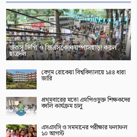
জকসু ভিপি ও জিএসকে ক্যাম্পাসছাড়া করল
ছাত্রদল
বেগম রোকেয়া বিশ্ববিদ্যালয়ে ১৪৪ ধারা
জারি
প্রথমবারের মতো এমপিওভুক্ত শিক্ষকদের
বদলি কার্যক্রম চালু
এসএসসি ও সমমানের পরীক্ষার ফলাফল
১০ আগস্ট