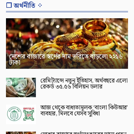
❐ অর্থনীতি ⁘
দেশের বাজারে স্বর্ণের দাম ভরিতে বাড়লো ২২১৬
টাকা
রেমিট্যান্সে নতুন ইতিহাস, অর্থবছরে এলো
রেকর্ড ৩৫.৫৬ বিলিয়ন ডলার
আজ থেকে বাধ্যতামূলক ‘বাংলা কিউআর’
ব্যবহার, মিলবে যেসব সুবিধা