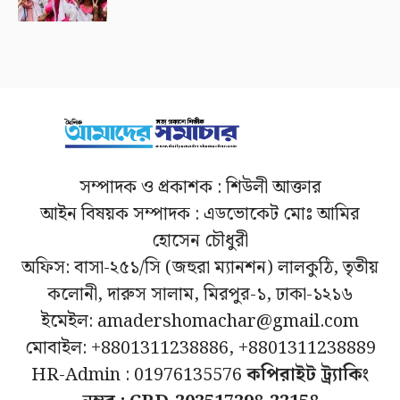
সম্পাদক ও প্রকাশক : শিউলী আক্তার
আইন বিষয়ক সম্পাদক : এডভোকেট মোঃ আমির
হোসেন চৌধুরী
অফিস: বাসা-২৫১/সি (জহুরা ম্যানশন) লালকুঠি, তৃতীয়
কলোনী, দারুস সালাম, মিরপুর-১, ঢাকা-১২১৬
ইমেইল: amadershomachar@gmail.com
মোবাইল: +8801311238886, +8801311238889
HR-Admin : 01976135576
কপিরাইট ট্র্যাকিং