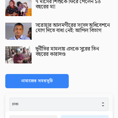
৭ মাসের শিশুকে ফিরে পেলেন ১৩
বছরের মা!
সরোয়ার আলমগীরের সংসদ অধিবেশনে
যোগ দিতে বাধা নেই: আপিল বিভাগ
দুর্নীতির মামলায় এসকে সুরের তিন
বছরের কারাদণ্ড
নামাজের সময়সূচি