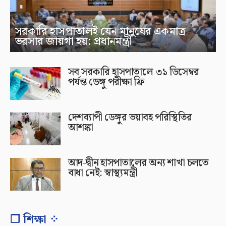
সরকারি হাসপাতালই যেন মানুষের একমাত্র
ভরসার জায়গা হয়: প্রধানমন্ত্রী
সব সরকারি হাসপাতালে ৩১ ডিসেম্বর
পর্যন্ত ডেঙ্গু পরীক্ষা ফ্রি
দেশব্যাপী ডেঙ্গুর ভয়াবহ পরিস্থিতির
আশঙ্কা
আদ-দ্বীন হাসপাতালের অন্য শাখা চলতে
বাধা নেই: স্বাস্থ্যমন্ত্রী
❐ শিক্ষা ⁘