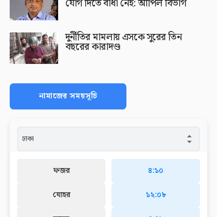
যোগ দিতে বাধা নেই: আপিল বিভাগ
দুর্নীতির মামলায় এসকে সুরের তিন
বছরের কারাদণ্ড
নামাজের সময়সূচি
ফজর
৪:১০
যোহর
১২:০৮