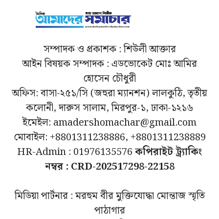
সম্পাদক ও প্রকাশক : শিউলী আক্তার
আইন বিষয়ক সম্পাদক : এডভোকেট মোঃ আমির
হোসেন চৌধুরী
অফিস: বাসা-২৫১/সি (জহুরা ম্যানশন) লালকুঠি, তৃতীয়
কলোনী, দারুস সালাম, মিরপুর-১, ঢাকা-১২১৬
ইমেইল: amadershomachar@gmail.com
মোবাইল: +8801311238886, +8801311238889
HR-Admin : 01976135576
কপিরাইট ট্র্যাকিং
নম্বর : CRD-202517298-22158
মিডিয়া পার্টনার : মরহুম বীর মুক্তিযোদ্ধা মোন্তাজ স্মৃতি
পাঠাগার