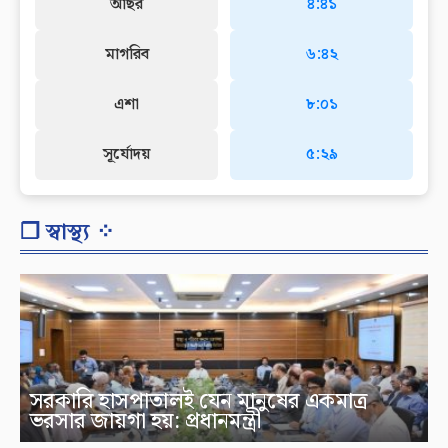
আছর
৪:৪১
মাগরিব
৬:৪২
এশা
৮:০১
সূর্যোদয়
৫:২৯
❐ স্বাস্থ্য ⁘
সরকারি হাসপাতালই যেন মানুষের একমাত্র
ভরসার জায়গা হয়: প্রধানমন্ত্রী