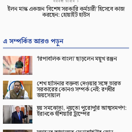
পরবর্তী সংবাদ
ইলন মাস্ক একজন ‘বিশেষ সরকারি কর্মচারী’ হিসেবে কাজ
করছেন: হোয়াইট হাউস
এ সম্পর্কিত আরও পড়ুন
‘রিপাবলিক বাংলা’ ছাড়লেন ময়ূখ রঞ্জন
শেখ হাসিনার বক্তব্য দেওয়ার সঙ্গে ভারত
সরকারের কোনও সম্পর্ক নেই: রণধীর
জয়সোয়াল
হয় সমঝোতা, নয়তো পুরোপুরি আত্মসমর্পণ:
ইরানকে হুঁশিয়ারি ট্রাম্পের