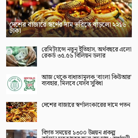
দেশের বাজারে স্বর্ণের দাম ভরিতে বাড়লো ২২১৬
টাকা
রেমিট্যান্সে নতুন ইতিহাস, অর্থবছরে এলো
রেকর্ড ৩৫.৫৬ বিলিয়ন ডলার
আজ থেকে বাধ্যতামূলক ‘বাংলা কিউআর’
ব্যবহার, মিলবে যেসব সুবিধা
দেশের বাজারে স্বর্ণালংকারের দামে পতন
বিগত সময়ের ১৩০০ উন্নয়ন প্রকল্প