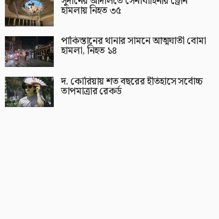
সুদানের আদালতে সেনাবাহিনীর ড্রোন
হামলায় নিহত ৩৫
পাকিস্তানের থানার সামনে আত্মঘাতী বোমা
হামলা, নিহত ১৪
দ. কোরিয়ায় শত বছরের ইতিহাসে সর্বোচ্চ
তাপমাত্রার রেকর্ড