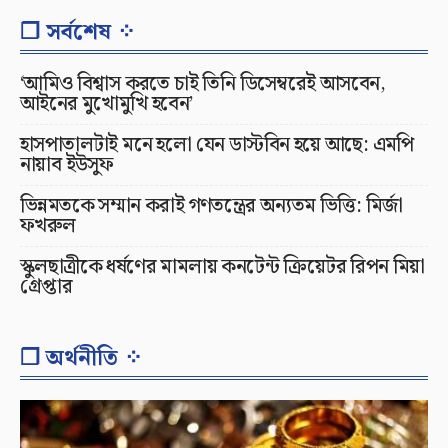
❐ সর্বশেষ ⁘
‘আমিও বিশ্বাস করতে চাই তিনি ডিসেম্বরেই আসবেন,
আইনের মুখোমুখি হবেন’
হাসপাতালটাই মনে হলো যেন ডাস্টবিন হয়ে আছে: এমপি
নায়াব ইউসুফ
ভিন্নমতকে সম্মান করাই গণতন্ত্রের অন্যতম ভিত্তি: মির্জা
ফখরুল
স্কুলছাত্রীকে ধর্ষণের মামলায় কনটেন্ট ক্রিয়েটর রিপন মিয়া
গ্রেপ্তার
❐ অর্থনীতি ⁘