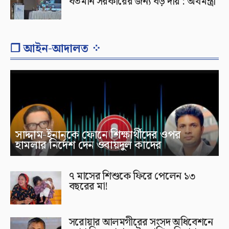
বর্তমান সরকারের জন্য বড় দায় : অর্থমন্ত্রী
❐ আইন-আদালত ⁘
সাদ্দাম-ইনানকে ফোনে শিক্ষার্থীদের ওপর
হামলার নির্দেশ দেন ওবায়দুল কাদের
৭ মাসের শিশুকে ফিরে পেলেন ১৩
বছরের মা!
সরোয়ার আলমগীরের সংসদ অধিবেশনে