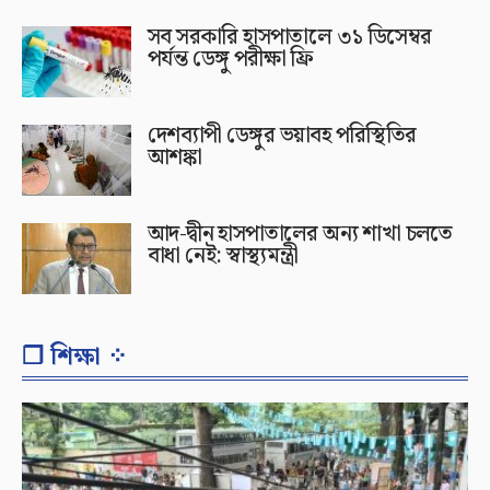
সব সরকারি হাসপাতালে ৩১ ডিসেম্বর
পর্যন্ত ডেঙ্গু পরীক্ষা ফ্রি
দেশব্যাপী ডেঙ্গুর ভয়াবহ পরিস্থিতির
আশঙ্কা
আদ-দ্বীন হাসপাতালের অন্য শাখা চলতে
বাধা নেই: স্বাস্থ্যমন্ত্রী
❐ শিক্ষা ⁘