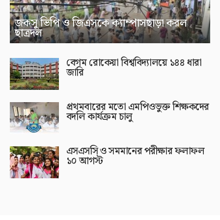
জকসু ভিপি ও জিএসকে ক্যাম্পাসছাড়া করল
ছাত্রদল
বেগম রোকেয়া বিশ্ববিদ্যালয়ে ১৪৪ ধারা
জারি
প্রথমবারের মতো এমপিওভুক্ত শিক্ষকদের
বদলি কার্যক্রম চালু
এসএসসি ও সমমানের পরীক্ষার ফলাফল
১০ আগস্ট