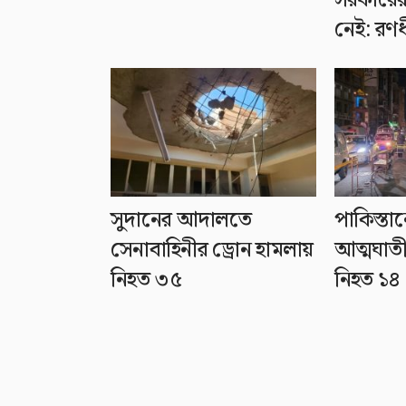
নেই: রণ
সুদানের আদালতে
পাকিস্তা
সেনাবাহিনীর ড্রোন হামলায়
আত্মঘাতী
নিহত ৩৫
নিহত ১৪