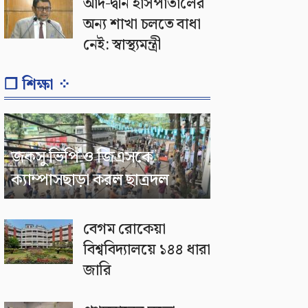
আদ-দ্বীন হাসপাতালের
অন্য শাখা চলতে বাধা
নেই: স্বাস্থ্যমন্ত্রী
❐ শিক্ষা ⁘
জকসু ভিপি ও জিএসকে
ক্যাম্পাসছাড়া করল ছাত্রদল
বেগম রোকেয়া
বিশ্ববিদ্যালয়ে ১৪৪ ধারা
জারি