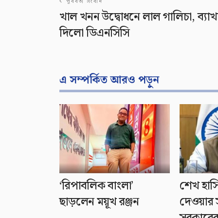
পূর্ববর্তী সংবাদ
খাল খনন উদ্বোধনে লাল গালিচা, ব্যাখ্
দিলো ডিএনসিসি
এ সম্পর্কিত আরও পড়ুন
‘রিপাবলিক বাংলা’
শেখ হাসি
ছাড়লেন ময়ূখ রঞ্জন
দেওয়ার স
সরকারের