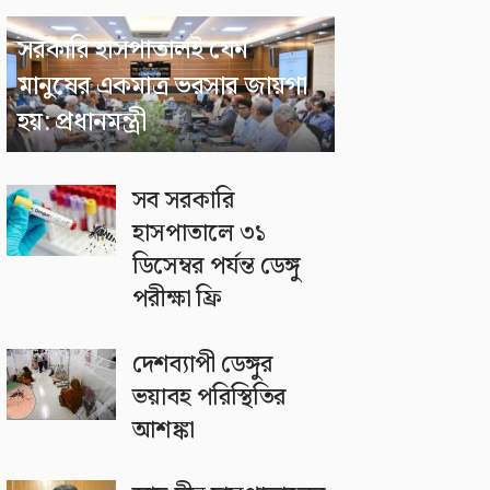
সরকারি হাসপাতালই যেন
মানুষের একমাত্র ভরসার জায়গা
হয়: প্রধানমন্ত্রী
সব সরকারি
হাসপাতালে ৩১
ডিসেম্বর পর্যন্ত ডেঙ্গু
পরীক্ষা ফ্রি
দেশব্যাপী ডেঙ্গুর
ভয়াবহ পরিস্থিতির
আশঙ্কা