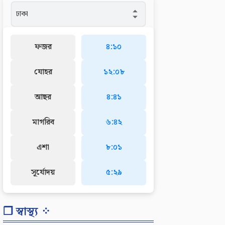
ফজর
৪:১০
যোহর
১২:০৮
আছর
৪:৪১
মাগরিব
৬:৪২
এশা
৮:০১
সূর্যোদয়
৫:২৯
❐ স্বাস্থ্য ⁘