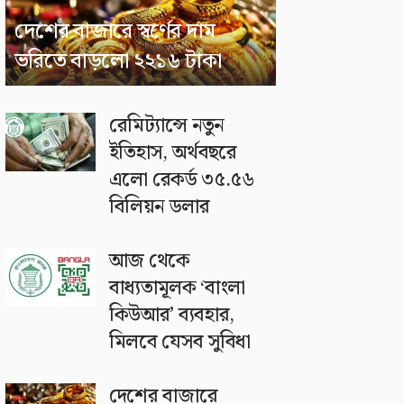
দেশের বাজারে স্বর্ণের দাম
ভরিতে বাড়লো ২২১৬ টাকা
রেমিট্যান্সে নতুন
ইতিহাস, অর্থবছরে
এলো রেকর্ড ৩৫.৫৬
বিলিয়ন ডলার
আজ থেকে
বাধ্যতামূলক ‘বাংলা
কিউআর’ ব্যবহার,
মিলবে যেসব সুবিধা
দেশের বাজারে