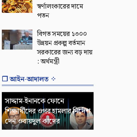
স্বর্ণালংকারের দামে
পতন
বিগত সময়ের ১৩০০
উন্নয়ন প্রকল্প বর্তমান
সরকারের জন্য বড় দায়
: অর্থমন্ত্রী
❐ আইন-আদালত ⁘
সাদ্দাম-ইনানকে ফোনে
শিক্ষার্থীদের ওপর হামলার নির্দেশ
দেন ওবায়দুল কাদের