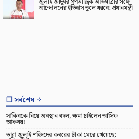
জুলাই জাদুঘর গণতান্ত্রিক অভিযাত্রার সঙ্গে
আন্দোলনের ইতিহাস তুলে ধরবে: প্রধানমন্ত্রী
❐ সর্বশেষ ⁘
সাকিবকে নিয়ে অবস্থান বদল, ক্ষমা চাইলেন আসিফ
আকবর!
তারা জুলাই শহিদদের কবরের টাকা মেরে খেয়েছে: