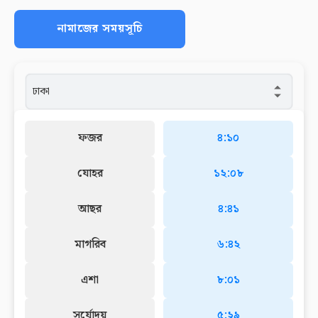
নামাজের সময়সূচি
ফজর
৪:১০
যোহর
১২:০৮
আছর
৪:৪১
মাগরিব
৬:৪২
এশা
৮:০১
সূর্যোদয়
৫:২৯