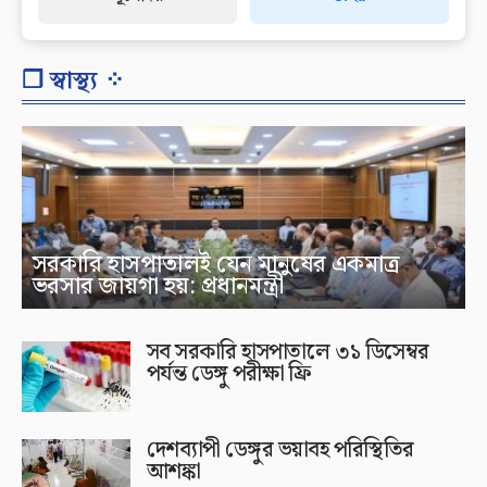
❐ স্বাস্থ্য ⁘
সরকারি হাসপাতালই যেন মানুষের একমাত্র
ভরসার জায়গা হয়: প্রধানমন্ত্রী
সব সরকারি হাসপাতালে ৩১ ডিসেম্বর
পর্যন্ত ডেঙ্গু পরীক্ষা ফ্রি
দেশব্যাপী ডেঙ্গুর ভয়াবহ পরিস্থিতির
আশঙ্কা