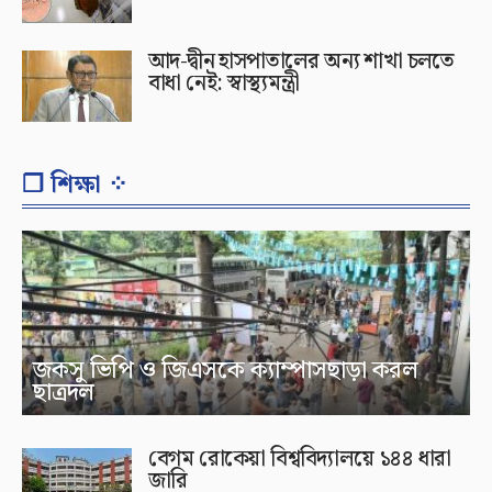
আদ-দ্বীন হাসপাতালের অন্য শাখা চলতে
বাধা নেই: স্বাস্থ্যমন্ত্রী
❐ শিক্ষা ⁘
জকসু ভিপি ও জিএসকে ক্যাম্পাসছাড়া করল
ছাত্রদল
বেগম রোকেয়া বিশ্ববিদ্যালয়ে ১৪৪ ধারা
জারি