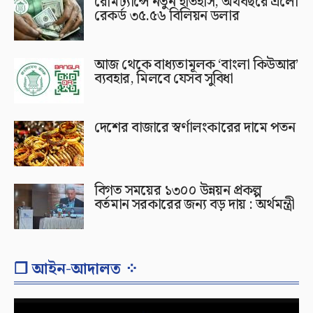
রেমিট্যান্সে নতুন ইতিহাস, অর্থবছরে এলো
রেকর্ড ৩৫.৫৬ বিলিয়ন ডলার
আজ থেকে বাধ্যতামূলক ‘বাংলা কিউআর’
ব্যবহার, মিলবে যেসব সুবিধা
দেশের বাজারে স্বর্ণালংকারের দামে পতন
বিগত সময়ের ১৩০০ উন্নয়ন প্রকল্প
বর্তমান সরকারের জন্য বড় দায় : অর্থমন্ত্রী
❐ আইন-আদালত ⁘