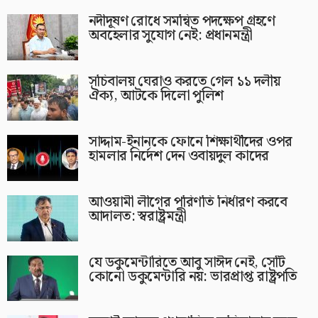
নদীদূষণ রোধে সমন্বিত পদক্ষেপ গ্রহণে
অবহেলার সুযোগ নেই: প্রধানমন্ত্রী
সচিবালয় ঘেরাও করতে গেল ১১ দলীয়
ঐক্য, আটকে দিলো পুলিশ
সাদ্দাম-ইনানকে ফোনে শিক্ষার্থীদের ওপর
হামলার নির্দেশ দেন ওবায়দুল কাদের
আওয়ামী লীগের পরিণতি নির্ধারণ করবে
আদালত: স্বরাষ্ট্রমন্ত্রী
যে ডকুমেন্টারিতে আবু সাঈদ নেই, সেটি
কোনো ডকুমেন্টারি নয়: ভারপ্রাপ্ত রাষ্ট্রপতি