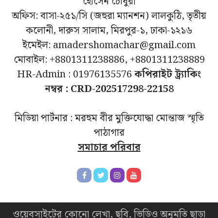
হোসেন চৌধুরী
অফিস: বাসা-২৫১/সি (জহুরা ম্যানশন) লালকুঠি, তৃতীয়
কলোনী, দারুস সালাম, মিরপুর-১, ঢাকা-১২১৬
ইমেইল: amadershomachar@gmail.com
মোবাইল: +8801311238886, +8801311238889
HR-Admin : 01976135576
কপিরাইট ট্র্যাকিং
নম্বর : CRD-202517298-22158
মিডিয়া পার্টনার : মরহুম বীর মুক্তিযোদ্ধা মোন্তাজ স্মৃতি
পাঠাগার
সমাচার পরিবার
ওয়েবসাইটের কোনো লেখা, ছবি, ভিডিও অনুমতি ছাড়া