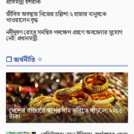
প্রতিমন্ত্রী ইশরাক
জীবিত অবস্থায় নিজের চল্লিশা ২ হাজার মানুষকে
খাওয়ালেন বৃদ্ধ
নদীদূষণ রোধে সমন্বিত পদক্ষেপ গ্রহণে অবহেলার সুযোগ
নেই: প্রধানমন্ত্রী
❐ অর্থনীতি ⁘
দেশের বাজারে স্বর্ণের দাম ভরিতে বাড়লো ২২১৬
টাকা