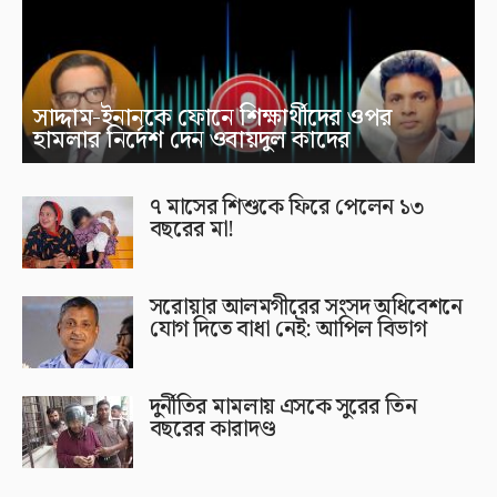
সাদ্দাম-ইনানকে ফোনে শিক্ষার্থীদের ওপর
হামলার নির্দেশ দেন ওবায়দুল কাদের
৭ মাসের শিশুকে ফিরে পেলেন ১৩
বছরের মা!
সরোয়ার আলমগীরের সংসদ অধিবেশনে
যোগ দিতে বাধা নেই: আপিল বিভাগ
দুর্নীতির মামলায় এসকে সুরের তিন
বছরের কারাদণ্ড