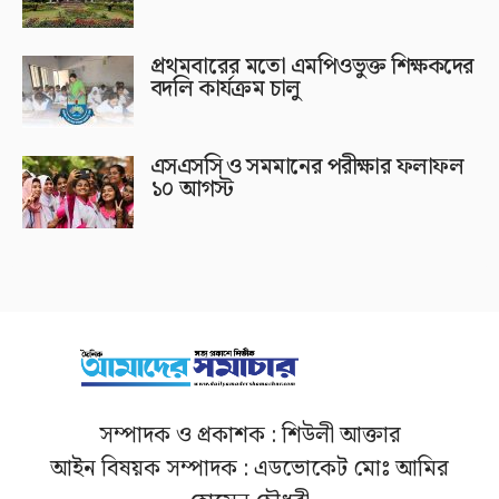
প্রথমবারের মতো এমপিওভুক্ত শিক্ষকদের
বদলি কার্যক্রম চালু
এসএসসি ও সমমানের পরীক্ষার ফলাফল
১০ আগস্ট
সম্পাদক ও প্রকাশক : শিউলী আক্তার
আইন বিষয়ক সম্পাদক : এডভোকেট মোঃ আমির