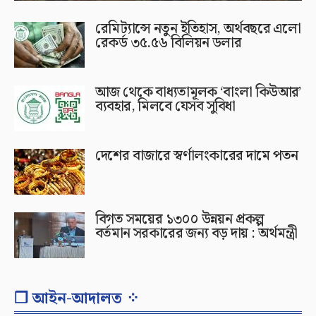
রেমিট্যান্সে নতুন ইতিহাস, অর্থবছরে এলো
রেকর্ড ৩৫.৫৬ বিলিয়ন ডলার
আজ থেকে বাধ্যতামূলক ‘বাংলা কিউআর’
ব্যবহার, মিলবে যেসব সুবিধা
দেশের বাজারে স্বর্ণালংকারের দামে পতন
বিগত সময়ের ১৩০০ উন্নয়ন প্রকল্প
বর্তমান সরকারের জন্য বড় দায় : অর্থমন্ত্রী
❐ আইন-আদালত ⁘