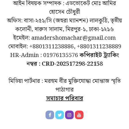
আইন বিষয়ক সম্পাদক : এডভোকেট মোঃ আমির
হোসেন চৌধুরী
অফিস: বাসা-২৫১/সি (জহুরা ম্যানশন) লালকুঠি, তৃতীয়
কলোনী, দারুস সালাম, মিরপুর-১, ঢাকা-১২১৬
ইমেইল: amadershomachar@gmail.com
মোবাইল: +8801311238886, +8801311238889
HR-Admin : 01976135576
কপিরাইট ট্র্যাকিং
নম্বর : CRD-202517298-22158
মিডিয়া পার্টনার : মরহুম বীর মুক্তিযোদ্ধা মোন্তাজ স্মৃতি
পাঠাগার
সমাচার পরিবার