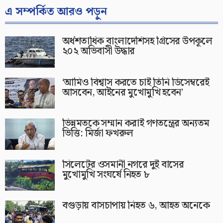
এ সম্পর্কিত আরও পড়ুন
অর্ধশতাধিক বাংলাদেশিসহ গ্রিসের উপকূলে
২০২ অভিবাসী উদ্ধার
‘আমিও বিশ্বাস করতে চাই তিনি ডিসেম্বরেই
আসবেন, আইনের মুখোমুখি হবেন’
ভিন্নমতকে সম্মান করাই গণতন্ত্রের অন্যতম
ভিত্তি: মির্জা ফখরুল
সিলেটের ওসমানী নগরে দুই বাসের
মুখোমুখি সংঘর্ষে নিহত ৮
বগুড়ায় বাসচাপায় নিহত ৬, আহত অনেকে