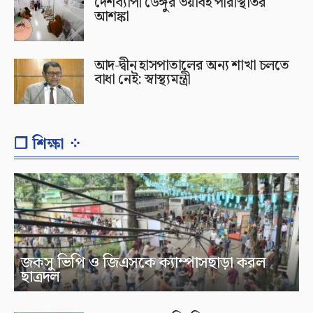
দেশব্যাপী ডেঙ্গুর ভয়াবহ পরিস্থিতির
আশঙ্কা
আদ-দ্বীন হাসপাতালের অন্য শাখা চলতে
বাধা নেই: স্বাস্থ্যমন্ত্রী
❐ শিক্ষা ⁘
জকসু ভিপি ও জিএসকে ক্যাম্পাসছাড়া করল
ছাত্রদল