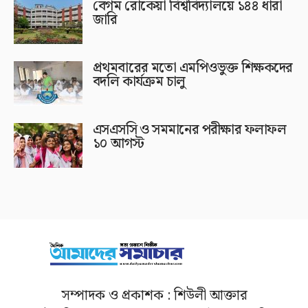
বেগম রোকেয়া বিশ্ববিদ্যালয়ে ১৪৪ ধারা
জারি
প্রথমবারের মতো এমপিওভুক্ত শিক্ষকদের
বদলি কার্যক্রম চালু
এসএসসি ও সমমানের পরীক্ষার ফলাফল
১০ আগস্ট
সম্পাদক ও প্রকাশক : শিউলী আক্তার