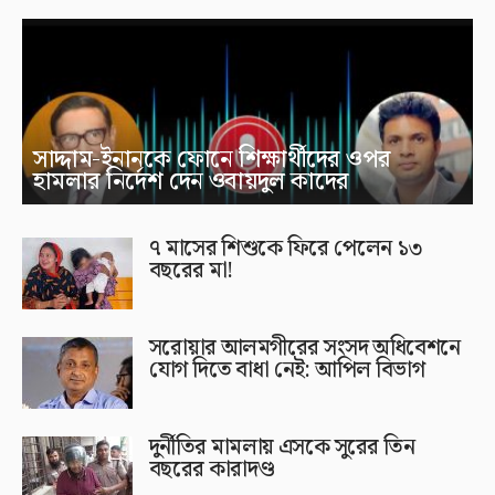
সাদ্দাম-ইনানকে ফোনে শিক্ষার্থীদের ওপর
হামলার নির্দেশ দেন ওবায়দুল কাদের
৭ মাসের শিশুকে ফিরে পেলেন ১৩
বছরের মা!
সরোয়ার আলমগীরের সংসদ অধিবেশনে
যোগ দিতে বাধা নেই: আপিল বিভাগ
দুর্নীতির মামলায় এসকে সুরের তিন
বছরের কারাদণ্ড