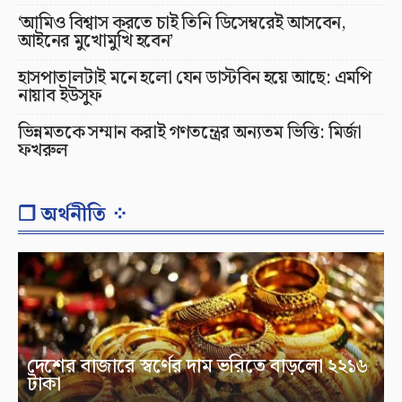
‘আমিও বিশ্বাস করতে চাই তিনি ডিসেম্বরেই আসবেন,
আইনের মুখোমুখি হবেন’
হাসপাতালটাই মনে হলো যেন ডাস্টবিন হয়ে আছে: এমপি
নায়াব ইউসুফ
ভিন্নমতকে সম্মান করাই গণতন্ত্রের অন্যতম ভিত্তি: মির্জা
ফখরুল
❐ অর্থনীতি ⁘
দেশের বাজারে স্বর্ণের দাম ভরিতে বাড়লো ২২১৬
টাকা