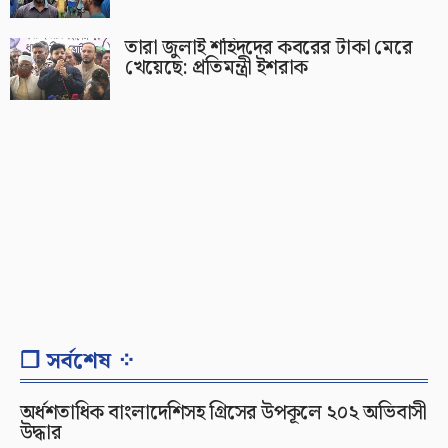
তারা জুলাই শহিদদের কবরের টাকা মেরে
খেয়েছে: প্রতিমন্ত্রী ইশরাক
❐ সর্বশেষ ⁘
অর্ধশতাধিক বাংলাদেশিসহ গ্রিসের উপকূলে ২০২ অভিবাসী
উদ্ধার