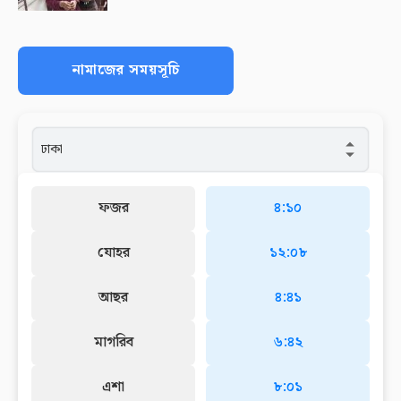
নামাজের সময়সূচি
ফজর
৪:১০
যোহর
১২:০৮
আছর
৪:৪১
মাগরিব
৬:৪২
এশা
৮:০১