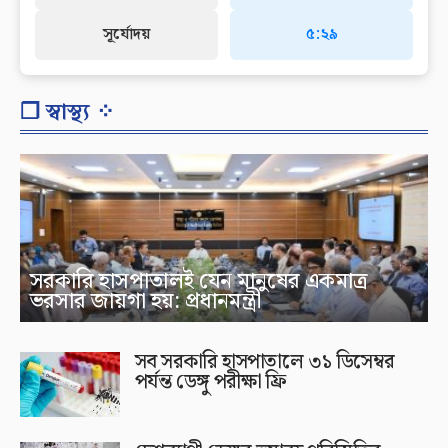
সূর্যোদয়
৫:২৯
❐ স্বাস্থ্য ⁘
সরকারি হাসপাতালই যেন মানুষের একমাত্র
ভরসার জায়গা হয়: প্রধানমন্ত্রী
সব সরকারি হাসপাতালে ৩১ ডিসেম্বর
পর্যন্ত ডেঙ্গু পরীক্ষা ফ্রি