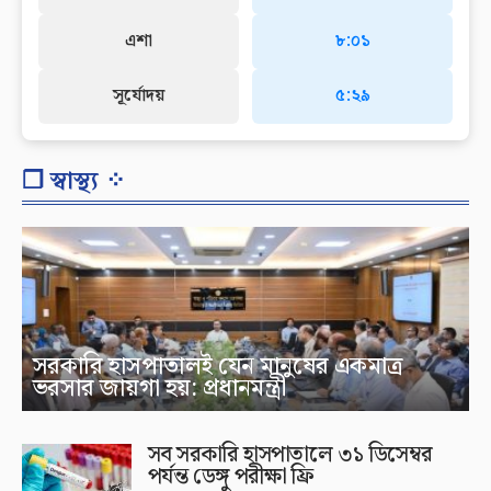
এশা
৮:০১
সূর্যোদয়
৫:২৯
❐ স্বাস্থ্য ⁘
সরকারি হাসপাতালই যেন মানুষের একমাত্র
ভরসার জায়গা হয়: প্রধানমন্ত্রী
সব সরকারি হাসপাতালে ৩১ ডিসেম্বর
পর্যন্ত ডেঙ্গু পরীক্ষা ফ্রি