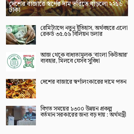
দেশের বাজারে স্বর্ণের দাম ভরিতে বাড়লো ২২১৬
টাকা
রেমিট্যান্সে নতুন ইতিহাস, অর্থবছরে এলো
রেকর্ড ৩৫.৫৬ বিলিয়ন ডলার
আজ থেকে বাধ্যতামূলক ‘বাংলা কিউআর’
ব্যবহার, মিলবে যেসব সুবিধা
দেশের বাজারে স্বর্ণালংকারের দামে পতন
বিগত সময়ের ১৩০০ উন্নয়ন প্রকল্প
বর্তমান সরকারের জন্য বড় দায় : অর্থমন্ত্রী