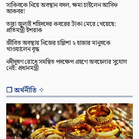
সাকিবকে নিয়ে অবস্থান বদল, ক্ষমা চাইলেন আসিফ
আকবর!
তারা জুলাই শহিদদের কবরের টাকা মেরে খেয়েছে:
প্রতিমন্ত্রী ইশরাক
জীবিত অবস্থায় নিজের চল্লিশা ২ হাজার মানুষকে
খাওয়ালেন বৃদ্ধ
নদীদূষণ রোধে সমন্বিত পদক্ষেপ গ্রহণে অবহেলার সুযোগ
নেই: প্রধানমন্ত্রী
❐ অর্থনীতি ⁘