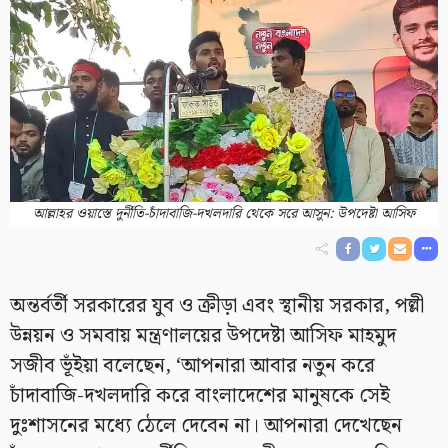
আল্লাহর ওয়াস্তে দুর্নীতি-চাঁদাবাজি-দখলদারি থেকে সরে আসুন: উপদেষ্টা আসিফ
অন্তর্বর্তী সরকারের যুব ও ক্রীড়া এবং স্থানীয় সরকার, পল্লী
উন্নয়ন ও সমবায় মন্ত্রণালয়ের উপদেষ্টা আসিফ মাহমুদ
সজীব ভূঁইয়া বলেছেন, ‘আপনারা আবার নতুন করে
চাঁদাবাজি-দখলদারি করে বাংলাদেশের মানুষকে সেই
দুঃশাসনের মধ্যে ঠেলে দেবেন না। আপনারা দেখেছেন