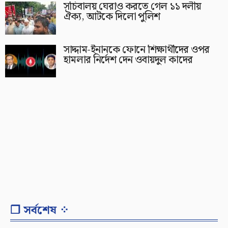
সচিবালয় ঘেরাও করতে গেল ১১ দলীয়
ঐক্য, আটকে দিলো পুলিশ
সাদ্দাম-ইনানকে ফোনে শিক্ষার্থীদের ওপর
হামলার নির্দেশ দেন ওবায়দুল কাদের
❐ সর্বশেষ ⁘