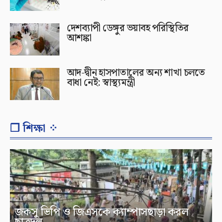
দেশব্যাপী ডেঙ্গুর ভয়াবহ পরিস্থিতির
আশঙ্কা
আদ-দ্বীন হাসপাতালের অন্য শাখা চলতে
বাধা নেই: স্বাস্থ্যমন্ত্রী
❐ শিক্ষা ⁘
জকসু ভিপি ও জিএসকে ক্যাম্পাসছাড়া করল