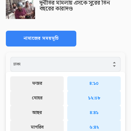
দুর্নীতির মামলায় এসকে সুরের তিন
বছরের কারাদণ্ড
নামাজের সময়সূচি
ফজর
৪:১০
যোহর
১২:০৮
আছর
৪:৪১
মাগরিব
৬:৪২