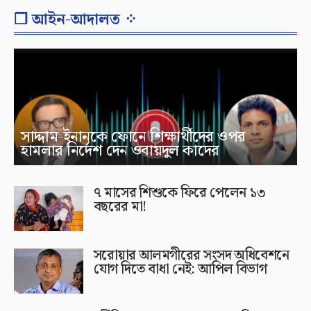
❐ আইন-আদালত ⁘
সাদ্দাম-ইনানকে ফোনে শিক্ষার্থীদের ওপর
হামলার নির্দেশ দেন ওবায়দুল কাদের
৭ মাসের শিশুকে ফিরে পেলেন ১৩
বছরের মা!
সরোয়ার আলমগীরের সংসদ অধিবেশনে
যোগ দিতে বাধা নেই: আপিল বিভাগ