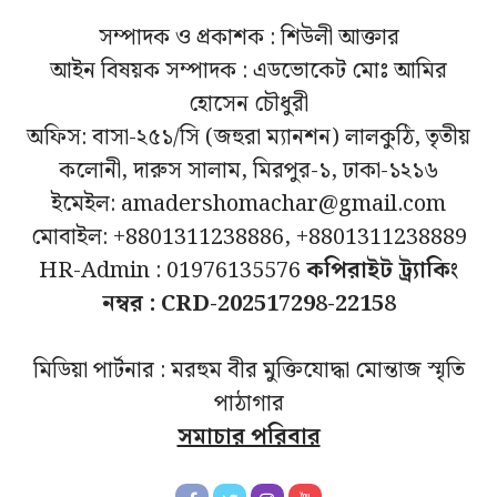
সম্পাদক ও প্রকাশক : শিউলী আক্তার
আইন বিষয়ক সম্পাদক : এডভোকেট মোঃ আমির
হোসেন চৌধুরী
অফিস: বাসা-২৫১/সি (জহুরা ম্যানশন) লালকুঠি, তৃতীয়
কলোনী, দারুস সালাম, মিরপুর-১, ঢাকা-১২১৬
ইমেইল: amadershomachar@gmail.com
মোবাইল: +8801311238886, +8801311238889
HR-Admin : 01976135576
কপিরাইট ট্র্যাকিং
নম্বর : CRD-202517298-22158
মিডিয়া পার্টনার : মরহুম বীর মুক্তিযোদ্ধা মোন্তাজ স্মৃতি
পাঠাগার
সমাচার পরিবার