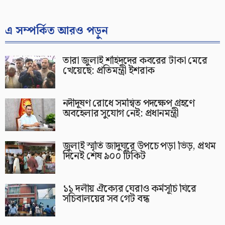
এ সম্পর্কিত আরও পড়ুন
তারা জুলাই শহিদদের কবরের টাকা মেরে
খেয়েছে: প্রতিমন্ত্রী ইশরাক
নদীদূষণ রোধে সমন্বিত পদক্ষেপ গ্রহণে
অবহেলার সুযোগ নেই: প্রধানমন্ত্রী
জুলাই স্মৃতি জাদুঘরে উপচে পড়া ভিড়, প্রথম
দিনেই শেষ ৯০০ টিকিট
১১ দলীয় ঐক্যের ঘেরাও কর্মসূচি ঘিরে
সচিবালয়ের সব গেট বন্ধ