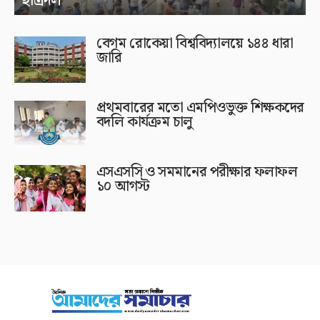
ছাত্রদল
বেগম রোকেয়া বিশ্ববিদ্যালয়ে ১৪৪ ধারা
জারি
প্রথমবারের মতো এমপিওভুক্ত শিক্ষকদের
বদলি কার্যক্রম চালু
এসএসসি ও সমমানের পরীক্ষার ফলাফল
১০ আগস্ট