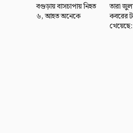
বগুড়ায় বাসচাপায় নিহত
তারা জু
৬, আহত অনেকে
কবরের ট
খেয়েছে: প