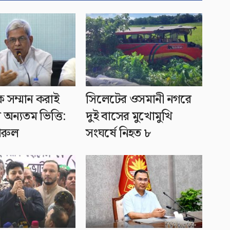
ে সম্মান করাই
সিলেটের ওসমানী নগরে
র অন্যতম ভিত্তি:
দুই বাসের মুখোমুখি
খরুল
সংঘর্ষে নিহত ৮