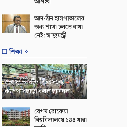
আশঙ্কা
আদ-দ্বীন হাসপাতালের
অন্য শাখা চলতে বাধা
নেই: স্বাস্থ্যমন্ত্রী
❐ শিক্ষা ⁘
জকসু ভিপি ও জিএসকে
ক্যাম্পাসছাড়া করল ছাত্রদল
বেগম রোকেয়া
বিশ্ববিদ্যালয়ে ১৪৪ ধারা