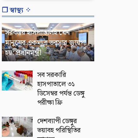
❐ স্বাস্থ্য ⁘
সরকারি হাসপাতালই যেন
মানুষের একমাত্র ভরসার জায়গা
হয়: প্রধানমন্ত্রী
সব সরকারি
হাসপাতালে ৩১
ডিসেম্বর পর্যন্ত ডেঙ্গু
পরীক্ষা ফ্রি
দেশব্যাপী ডেঙ্গুর
ভয়াবহ পরিস্থিতির