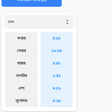
ফজর
৪:১০
যোহর
১২:০৮
আছর
৪:৪১
মাগরিব
৬:৪২
এশা
৮:০১
সূর্যোদয়
৫:২৯