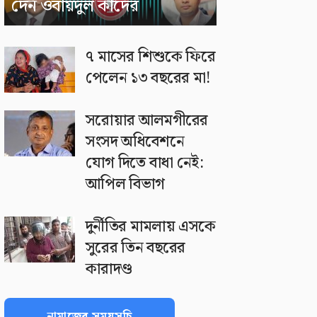
দেন ওবায়দুল কাদের
৭ মাসের শিশুকে ফিরে
পেলেন ১৩ বছরের মা!
সরোয়ার আলমগীরের
সংসদ অধিবেশনে
যোগ দিতে বাধা নেই:
আপিল বিভাগ
দুর্নীতির মামলায় এসকে
সুরের তিন বছরের
কারাদণ্ড
নামাজের সময়সূচি