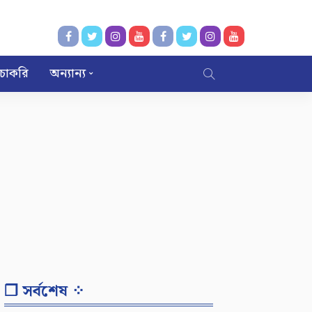
চাকরি
অন্যান্য
❐ সর্বশেষ ⁘