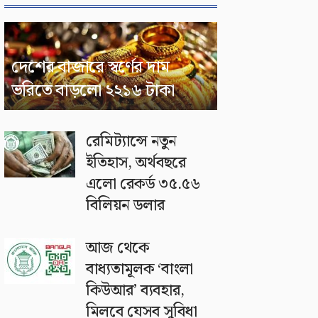
দেশের বাজারে স্বর্ণের দাম
ভরিতে বাড়লো ২২১৬ টাকা
রেমিট্যান্সে নতুন
ইতিহাস, অর্থবছরে
এলো রেকর্ড ৩৫.৫৬
বিলিয়ন ডলার
আজ থেকে
বাধ্যতামূলক ‘বাংলা
কিউআর’ ব্যবহার,
মিলবে যেসব সুবিধা