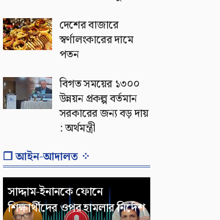
দেশের বাজারে
স্বর্ণালংকারের দামে
পতন
বিগত সময়ের ১৩০০
উন্নয়ন প্রকল্প বর্তমান
সরকারের জন্য বড় দায়
: অর্থমন্ত্রী
❐ আইন-আদালত ⁘
সাদ্দাম-ইনানকে ফোনে
শিক্ষার্থীদের ওপর হামলার নির্দেশ