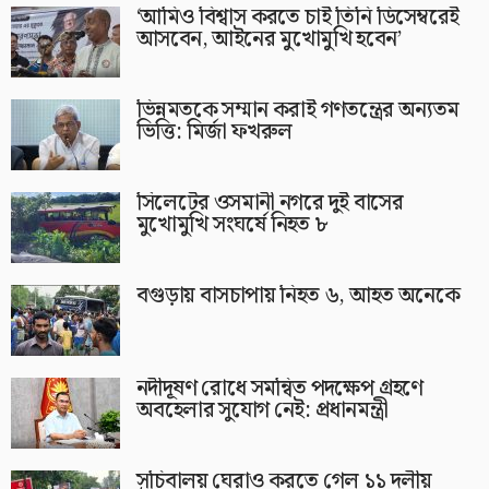
‘আমিও বিশ্বাস করতে চাই তিনি ডিসেম্বরেই
আসবেন, আইনের মুখোমুখি হবেন’
ভিন্নমতকে সম্মান করাই গণতন্ত্রের অন্যতম
ভিত্তি: মির্জা ফখরুল
সিলেটের ওসমানী নগরে দুই বাসের
মুখোমুখি সংঘর্ষে নিহত ৮
বগুড়ায় বাসচাপায় নিহত ৬, আহত অনেকে
নদীদূষণ রোধে সমন্বিত পদক্ষেপ গ্রহণে
অবহেলার সুযোগ নেই: প্রধানমন্ত্রী
সচিবালয় ঘেরাও করতে গেল ১১ দলীয়