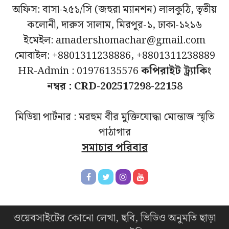
অফিস: বাসা-২৫১/সি (জহুরা ম্যানশন) লালকুঠি, তৃতীয়
কলোনী, দারুস সালাম, মিরপুর-১, ঢাকা-১২১৬
ইমেইল: amadershomachar@gmail.com
মোবাইল: +8801311238886, +8801311238889
HR-Admin : 01976135576
কপিরাইট ট্র্যাকিং
নম্বর : CRD-202517298-22158
মিডিয়া পার্টনার : মরহুম বীর মুক্তিযোদ্ধা মোন্তাজ স্মৃতি
পাঠাগার
সমাচার পরিবার
ওয়েবসাইটের কোনো লেখা, ছবি, ভিডিও অনুমতি ছাড়া