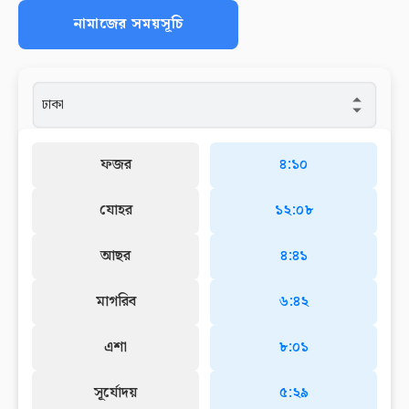
নামাজের সময়সূচি
ফজর
৪:১০
যোহর
১২:০৮
আছর
৪:৪১
মাগরিব
৬:৪২
এশা
৮:০১
সূর্যোদয়
৫:২৯