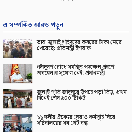
এ সম্পর্কিত আরও পড়ুন
তারা জুলাই শহিদদের কবরের টাকা মেরে
খেয়েছে: প্রতিমন্ত্রী ইশরাক
নদীদূষণ রোধে সমন্বিত পদক্ষেপ গ্রহণে
অবহেলার সুযোগ নেই: প্রধানমন্ত্রী
জুলাই স্মৃতি জাদুঘরে উপচে পড়া ভিড়, প্রথম
দিনেই শেষ ৯০০ টিকিট
১১ দলীয় ঐক্যের ঘেরাও কর্মসূচি ঘিরে
সচিবালয়ের সব গেট বন্ধ