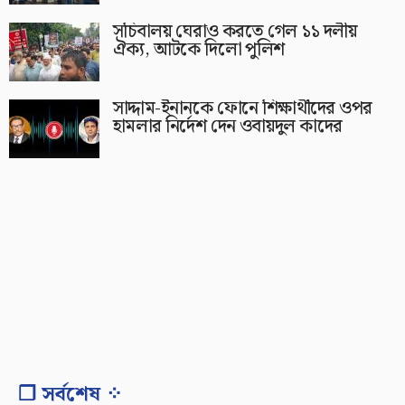
সচিবালয় ঘেরাও করতে গেল ১১ দলীয়
ঐক্য, আটকে দিলো পুলিশ
সাদ্দাম-ইনানকে ফোনে শিক্ষার্থীদের ওপর
হামলার নির্দেশ দেন ওবায়দুল কাদের
❐ সর্বশেষ ⁘