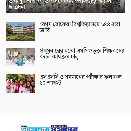
জকসু ভিপি ও জিএসকে ক্যাম্পাসছাড়া করল
ছাত্রদল
বেগম রোকেয়া বিশ্ববিদ্যালয়ে ১৪৪ ধারা
জারি
প্রথমবারের মতো এমপিওভুক্ত শিক্ষকদের
বদলি কার্যক্রম চালু
এসএসসি ও সমমানের পরীক্ষার ফলাফল
১০ আগস্ট