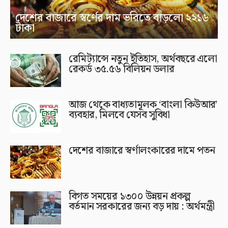
দেশের বাজারে স্বর্ণের দাম ভরিতে বাড়লো ২২১৬
টাকা
রেমিট্যান্সে নতুন ইতিহাস, অর্থবছরে এলো
রেকর্ড ৩৫.৫৬ বিলিয়ন ডলার
আজ থেকে বাধ্যতামূলক ‘বাংলা কিউআর’
ব্যবহার, মিলবে যেসব সুবিধা
দেশের বাজারে স্বর্ণালংকারের দামে পতন
বিগত সময়ের ১৩০০ উন্নয়ন প্রকল্প
বর্তমান সরকারের জন্য বড় দায় : অর্থমন্ত্রী