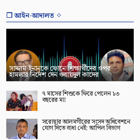
❐ আইন-আদালত ⁘
সাদ্দাম-ইনানকে ফোনে শিক্ষার্থীদের ওপর
হামলার নির্দেশ দেন ওবায়দুল কাদের
৭ মাসের শিশুকে ফিরে পেলেন ১৩
বছরের মা!
সরোয়ার আলমগীরের সংসদ অধিবেশনে
যোগ দিতে বাধা নেই: আপিল বিভাগ