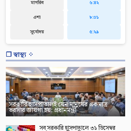
মাগরিব
৬:৪২
এশা
৮:০১
সূর্যোদয়
৫:২৯
❐ স্বাস্থ্য ⁘
সরকারি হাসপাতালই যেন মানুষের একমাত্র
ভরসার জায়গা হয়: প্রধানমন্ত্রী
সব সরকারি হাসপাতালে ৩১ ডিসেম্বর