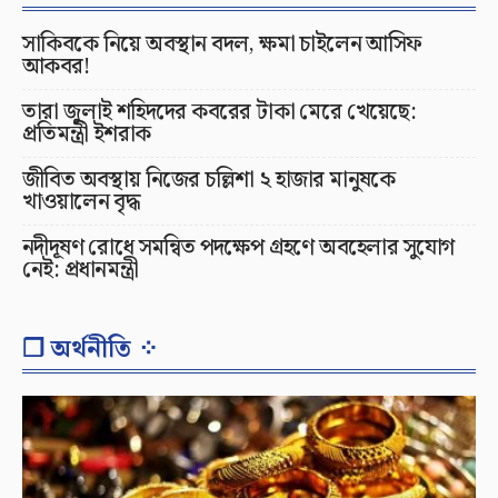
সাকিবকে নিয়ে অবস্থান বদল, ক্ষমা চাইলেন আসিফ
আকবর!
তারা জুলাই শহিদদের কবরের টাকা মেরে খেয়েছে:
প্রতিমন্ত্রী ইশরাক
জীবিত অবস্থায় নিজের চল্লিশা ২ হাজার মানুষকে
খাওয়ালেন বৃদ্ধ
নদীদূষণ রোধে সমন্বিত পদক্ষেপ গ্রহণে অবহেলার সুযোগ
নেই: প্রধানমন্ত্রী
❐ অর্থনীতি ⁘