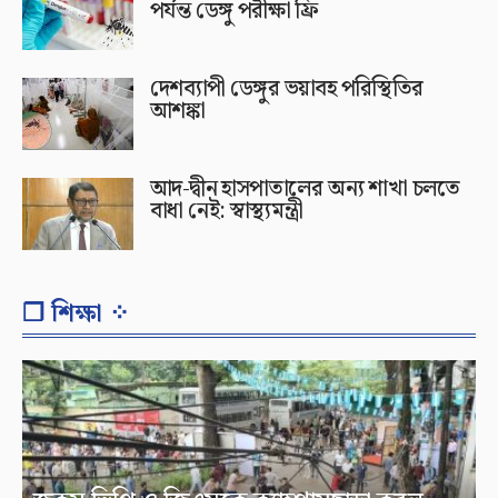
পর্যন্ত ডেঙ্গু পরীক্ষা ফ্রি
দেশব্যাপী ডেঙ্গুর ভয়াবহ পরিস্থিতির
আশঙ্কা
আদ-দ্বীন হাসপাতালের অন্য শাখা চলতে
বাধা নেই: স্বাস্থ্যমন্ত্রী
❐ শিক্ষা ⁘