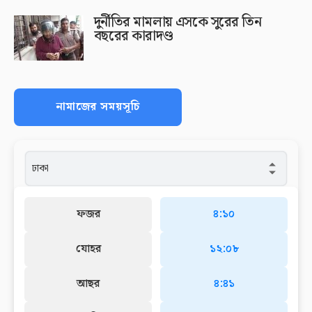
দুর্নীতির মামলায় এসকে সুরের তিন
বছরের কারাদণ্ড
নামাজের সময়সূচি
ফজর
৪:১০
যোহর
১২:০৮
আছর
৪:৪১