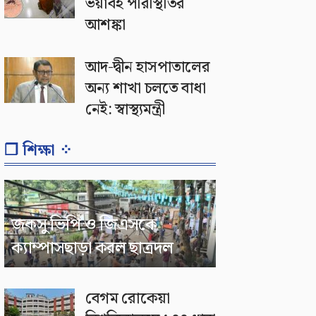
ভয়াবহ পরিস্থিতির
আশঙ্কা
আদ-দ্বীন হাসপাতালের
অন্য শাখা চলতে বাধা
নেই: স্বাস্থ্যমন্ত্রী
❐ শিক্ষা ⁘
জকসু ভিপি ও জিএসকে
ক্যাম্পাসছাড়া করল ছাত্রদল
বেগম রোকেয়া