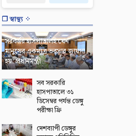
❐ স্বাস্থ্য ⁘
সরকারি হাসপাতালই যেন
মানুষের একমাত্র ভরসার জায়গা
হয়: প্রধানমন্ত্রী
সব সরকারি
হাসপাতালে ৩১
ডিসেম্বর পর্যন্ত ডেঙ্গু
পরীক্ষা ফ্রি
দেশব্যাপী ডেঙ্গুর