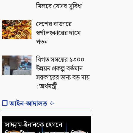
মিলবে যেসব সুবিধা
দেশের বাজারে
স্বর্ণালংকারের দামে
পতন
বিগত সময়ের ১৩০০
উন্নয়ন প্রকল্প বর্তমান
সরকারের জন্য বড় দায়
: অর্থমন্ত্রী
❐ আইন-আদালত ⁘
সাদ্দাম-ইনানকে ফোনে