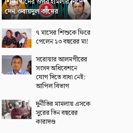
শিক্ষার্থীদের ওপর হামলার নির্দেশ
দেন ওবায়দুল কাদের
৭ মাসের শিশুকে ফিরে
পেলেন ১৩ বছরের মা!
সরোয়ার আলমগীরের
সংসদ অধিবেশনে
যোগ দিতে বাধা নেই:
আপিল বিভাগ
দুর্নীতির মামলায় এসকে
সুরের তিন বছরের
কারাদণ্ড