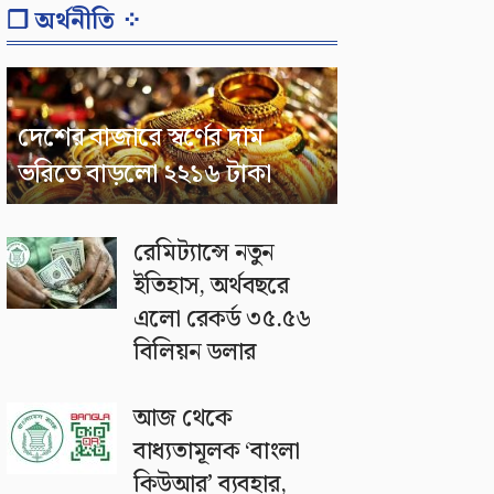
❐ অর্থনীতি ⁘
দেশের বাজারে স্বর্ণের দাম
ভরিতে বাড়লো ২২১৬ টাকা
রেমিট্যান্সে নতুন
ইতিহাস, অর্থবছরে
এলো রেকর্ড ৩৫.৫৬
বিলিয়ন ডলার
আজ থেকে
বাধ্যতামূলক ‘বাংলা
কিউআর’ ব্যবহার,