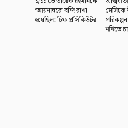
১/১১ তে তারেক রহমানকে
আত্মঘাতী
‘আয়নাঘরে’ বন্দি রাখা
মেসিকে উ
হয়েছিল: চিফ প্রসিকিউটর
পরিকল্পন
নথিতে চা