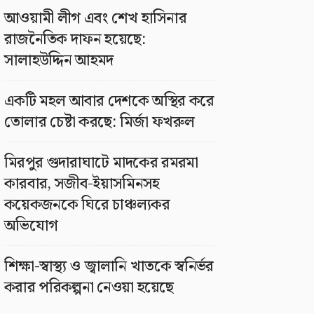
আওয়ামী লীগ এবং শেখ হাসিনার
রাজনৈতিক দাফন হয়েছে:
সালাহউদ্দিন আহমদ
একটি মহল আবার দেশকে অস্থির করে
তোলার চেষ্টা করছে: মির্জা ফখরুল
মিরপুর গুদারাঘাটে মাদকের রমরমা
কারবার, সজীব-ইয়াসমিনসহ
কয়েকজনকে ঘিরে চাঞ্চল্যকর
অভিযোগ
শিক্ষা-স্বাস্থ্য ও জ্বালানি খাতকে স্বনির্ভর
করার পরিকল্পনা নেওয়া হয়েছে