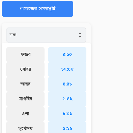
নামাজের সময়সূচি
ফজর
৪:১০
যোহর
১২:০৮
আছর
৪:৪১
মাগরিব
৬:৪২
এশা
৮:০১
সূর্যোদয়
৫:২৯