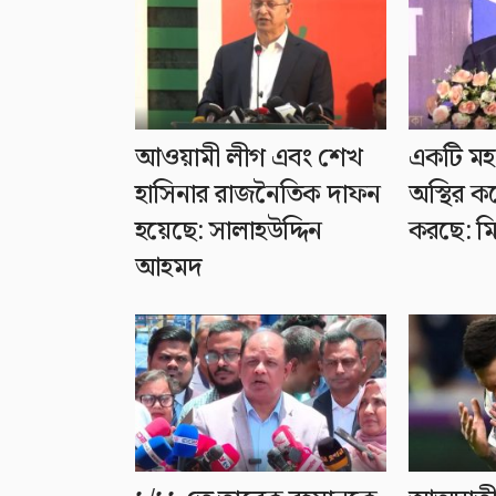
আওয়ামী লীগ এবং শেখ
একটি ম
হাসিনার রাজনৈতিক দাফন
অস্থির ক
হয়েছে: সালাহউদ্দিন
করছে: মি
আহমদ