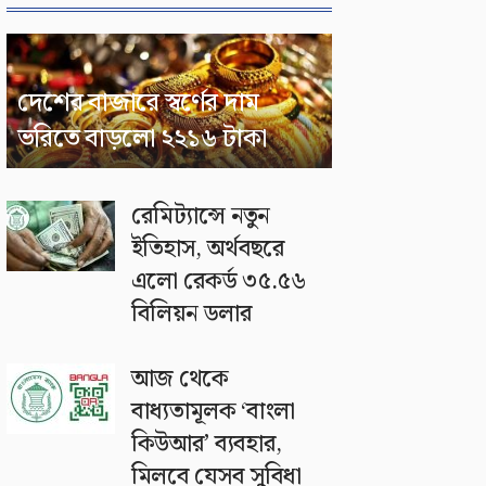
দেশের বাজারে স্বর্ণের দাম
ভরিতে বাড়লো ২২১৬ টাকা
রেমিট্যান্সে নতুন
ইতিহাস, অর্থবছরে
এলো রেকর্ড ৩৫.৫৬
বিলিয়ন ডলার
আজ থেকে
বাধ্যতামূলক ‘বাংলা
কিউআর’ ব্যবহার,
মিলবে যেসব সুবিধা