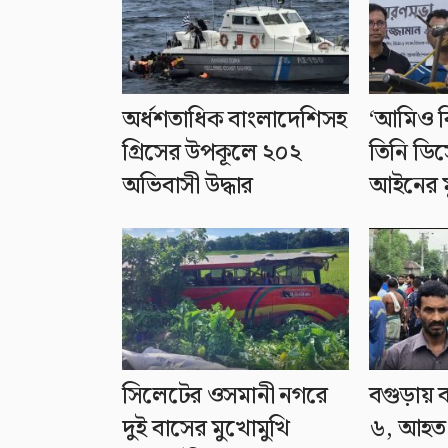
অর্ধশতাধিক বাংলাদেশিসহ
‘আমিও বি
গ্রিসের উপকূলে ২০২
তিনি ডি
অভিবাসী উদ্ধার
আইনের ম
সিলেটের ওসমানী নগরে
বগুড়ায় 
দুই বাসের মুখোমুখি
৬, আহত