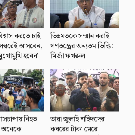
শ্বাস করতে চাই
ভিন্নমতকে সম্মান করাই
সেম্বরেই আসবেন,
গণতন্ত্রের অন্যতম ভিত্তি:
ুখোমুখি হবেন’
মির্জা ফখরুল
বাসচাপায় নিহত
তারা জুলাই শহিদদের
 অনেকে
কবরের টাকা মেরে