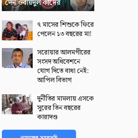
দেন ওবায়দুল কাদের
৭ মাসের শিশুকে ফিরে
পেলেন ১৩ বছরের মা!
সরোয়ার আলমগীরের
সংসদ অধিবেশনে
যোগ দিতে বাধা নেই:
আপিল বিভাগ
দুর্নীতির মামলায় এসকে
সুরের তিন বছরের
কারাদণ্ড
নামাজের সময়সূচি