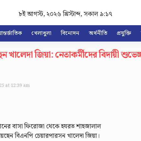
৮ই আগস্ট, ২০২৬ খ্রিস্টাব্দ
,
সকাল ৯:১৭
ন্তর্জাতিক
খেলাধুলা
বিনোদন
অর্থনীতি
প্রযুক্তি
েন খালেদা জিয়া: নেতাকর্মীদের বিদায়ী শুভেচ্
025 at 12:39 am
ুলশানের বাসা ফিরোজা থেকে হযরত শাহজালাল
 হয়েছেন বিএনপি চেয়ারপারসন খালেদা জিয়া।