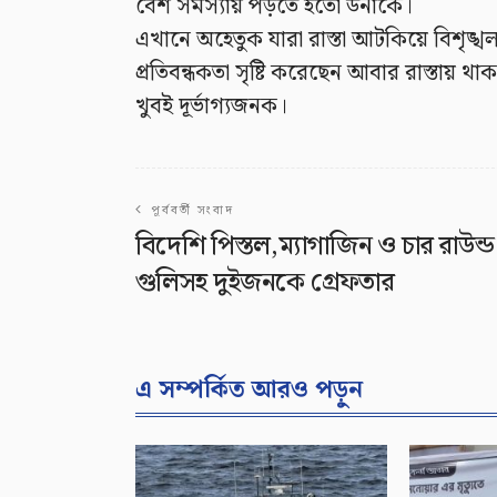
বেশ সমস্যায় পড়তে হতো উনাকে।
এখানে অহেতুক যারা রাস্তা আটকিয়ে বিশৃঙ্খল
প্রতিবন্ধকতা সৃষ্টি করেছেন আবার রাস্তায় থা
খুবই দূর্ভাগ্যজনক।
পূর্ববর্তী সংবাদ
বিদেশি পিস্তল,ম্যাগাজিন ও চার রাউন্ড
গুলিসহ দুইজনকে গ্রেফতার
এ সম্পর্কিত আরও পড়ুন