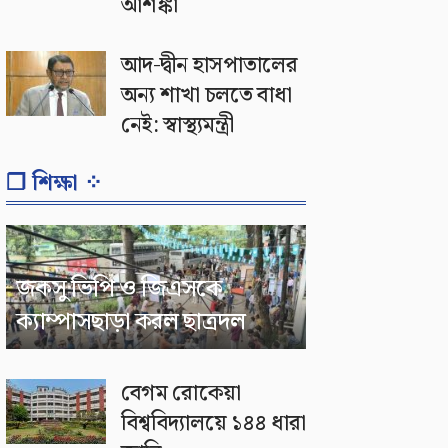
আশঙ্কা
আদ-দ্বীন হাসপাতালের
অন্য শাখা চলতে বাধা
নেই: স্বাস্থ্যমন্ত্রী
❐ শিক্ষা ⁘
জকসু ভিপি ও জিএসকে
ক্যাম্পাসছাড়া করল ছাত্রদল
বেগম রোকেয়া
বিশ্ববিদ্যালয়ে ১৪৪ ধারা