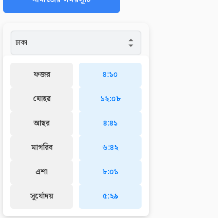
ফজর
৪:১০
যোহর
১২:০৮
আছর
৪:৪১
মাগরিব
৬:৪২
এশা
৮:০১
সূর্যোদয়
৫:২৯