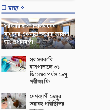
❐ স্বাস্থ্য ⁘
সরকারি হাসপাতালই যেন
মানুষের একমাত্র ভরসার জায়গা
হয়: প্রধানমন্ত্রী
সব সরকারি
হাসপাতালে ৩১
ডিসেম্বর পর্যন্ত ডেঙ্গু
পরীক্ষা ফ্রি
দেশব্যাপী ডেঙ্গুর
ভয়াবহ পরিস্থিতির