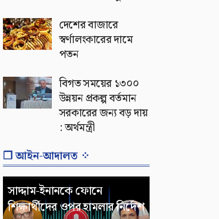
দেশের বাজারে
স্বর্ণালংকারের দামে
পতন
বিগত সময়ের ১৩০০
উন্নয়ন প্রকল্প বর্তমান
সরকারের জন্য বড় দায়
: অর্থমন্ত্রী
❐ আইন-আদালত ⁘
সাদ্দাম-ইনানকে ফোনে
শিক্ষার্থীদের ওপর হামলার নির্দেশ