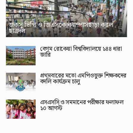
জকসু ভিপি ও জিএসকে ক্যাম্পাসছাড়া করল
ছাত্রদল
বেগম রোকেয়া বিশ্ববিদ্যালয়ে ১৪৪ ধারা
জারি
প্রথমবারের মতো এমপিওভুক্ত শিক্ষকদের
বদলি কার্যক্রম চালু
এসএসসি ও সমমানের পরীক্ষার ফলাফল
১০ আগস্ট