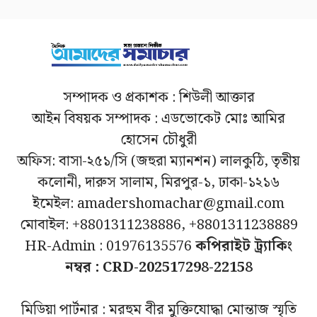
সম্পাদক ও প্রকাশক : শিউলী আক্তার
আইন বিষয়ক সম্পাদক : এডভোকেট মোঃ আমির
হোসেন চৌধুরী
অফিস: বাসা-২৫১/সি (জহুরা ম্যানশন) লালকুঠি, তৃতীয়
কলোনী, দারুস সালাম, মিরপুর-১, ঢাকা-১২১৬
ইমেইল: amadershomachar@gmail.com
মোবাইল: +8801311238886, +8801311238889
HR-Admin : 01976135576
কপিরাইট ট্র্যাকিং
নম্বর : CRD-202517298-22158
মিডিয়া পার্টনার : মরহুম বীর মুক্তিযোদ্ধা মোন্তাজ স্মৃতি