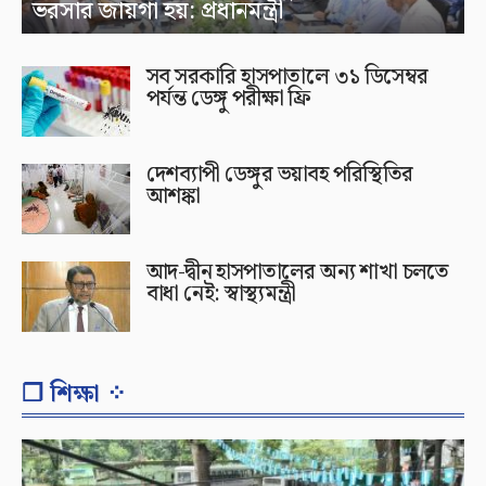
ভরসার জায়গা হয়: প্রধানমন্ত্রী
সব সরকারি হাসপাতালে ৩১ ডিসেম্বর
পর্যন্ত ডেঙ্গু পরীক্ষা ফ্রি
দেশব্যাপী ডেঙ্গুর ভয়াবহ পরিস্থিতির
আশঙ্কা
আদ-দ্বীন হাসপাতালের অন্য শাখা চলতে
বাধা নেই: স্বাস্থ্যমন্ত্রী
❐ শিক্ষা ⁘