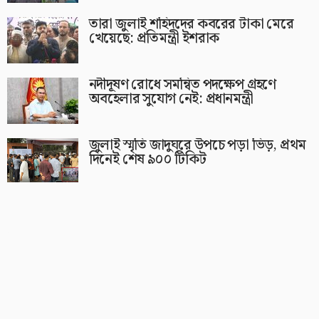
তারা জুলাই শহিদদের কবরের টাকা মেরে
খেয়েছে: প্রতিমন্ত্রী ইশরাক
নদীদূষণ রোধে সমন্বিত পদক্ষেপ গ্রহণে
অবহেলার সুযোগ নেই: প্রধানমন্ত্রী
জুলাই স্মৃতি জাদুঘরে উপচে পড়া ভিড়, প্রথম
দিনেই শেষ ৯০০ টিকিট