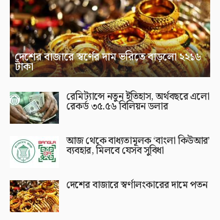
দেশের বাজারে স্বর্ণের দাম ভরিতে বাড়লো ২২১৬
টাকা
রেমিট্যান্সে নতুন ইতিহাস, অর্থবছরে এলো
রেকর্ড ৩৫.৫৬ বিলিয়ন ডলার
আজ থেকে বাধ্যতামূলক ‘বাংলা কিউআর’
ব্যবহার, মিলবে যেসব সুবিধা
দেশের বাজারে স্বর্ণালংকারের দামে পতন