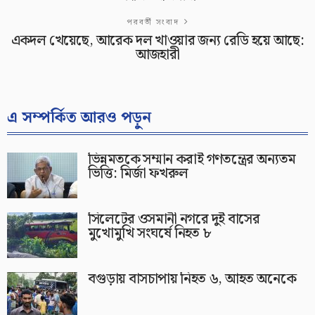
পরবর্তী সংবাদ
একদল খেয়েছে, আরেক দল খাওয়ার জন্য রেডি হয়ে আছে:
আজহারী
এ সম্পর্কিত আরও পড়ুন
ভিন্নমতকে সম্মান করাই গণতন্ত্রের অন্যতম
ভিত্তি: মির্জা ফখরুল
সিলেটের ওসমানী নগরে দুই বাসের
মুখোমুখি সংঘর্ষে নিহত ৮
বগুড়ায় বাসচাপায় নিহত ৬, আহত অনেকে