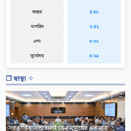
আছর
৪:৪১
মাগরিব
৬:৪২
এশা
৮:০১
সূর্যোদয়
৫:২৯
❐ স্বাস্থ্য ⁘
সরকারি হাসপাতালই যেন মানুষের একমাত্র