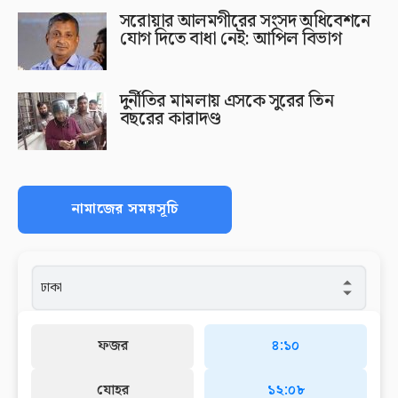
সরোয়ার আলমগীরের সংসদ অধিবেশনে
যোগ দিতে বাধা নেই: আপিল বিভাগ
দুর্নীতির মামলায় এসকে সুরের তিন
বছরের কারাদণ্ড
নামাজের সময়সূচি
ফজর
৪:১০
যোহর
১২:০৮