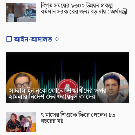
বিগত সময়ের ১৩০০ উন্নয়ন প্রকল্প
বর্তমান সরকারের জন্য বড় দায় : অর্থমন্ত্রী
❐ আইন-আদালত ⁘
সাদ্দাম-ইনানকে ফোনে শিক্ষার্থীদের ওপর
হামলার নির্দেশ দেন ওবায়দুল কাদের
৭ মাসের শিশুকে ফিরে পেলেন ১৩
বছরের মা!