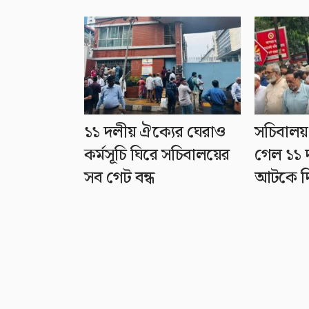
১১ দলীয় ঐক্যের ঘেরাও
সচিবালয
কর্মসূচি ঘিরে সচিবালয়ের
গেল ১১ 
সব গেট বন্ধ
আটকে দ