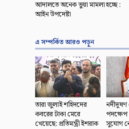
আদালতে অনেক ভুয়া মামলা হচ্ছে :
আইন উপদেষ্টা
এ সম্পর্কিত আরও পড়ুন
তারা জুলাই শহিদদের
নদীদূষণ 
কবরের টাকা মেরে
পদক্ষেপ 
খেয়েছে: প্রতিমন্ত্রী ইশরাক
সুযোগ নেই