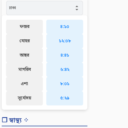
ফজর
৪:১০
যোহর
১২:০৮
আছর
৪:৪১
মাগরিব
৬:৪২
এশা
৮:০১
সূর্যোদয়
৫:২৯
❐ স্বাস্থ্য ⁘