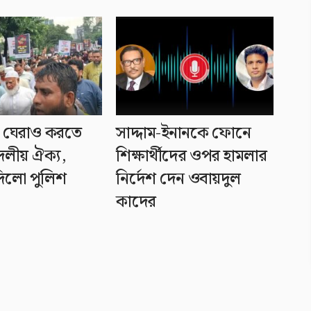
় ঘেরাও করতে
সাদ্দাম-ইনানকে ফোনে
দলীয় ঐক্য,
শিক্ষার্থীদের ওপর হামলার
িলো পুলিশ
নির্দেশ দেন ওবায়দুল
কাদের