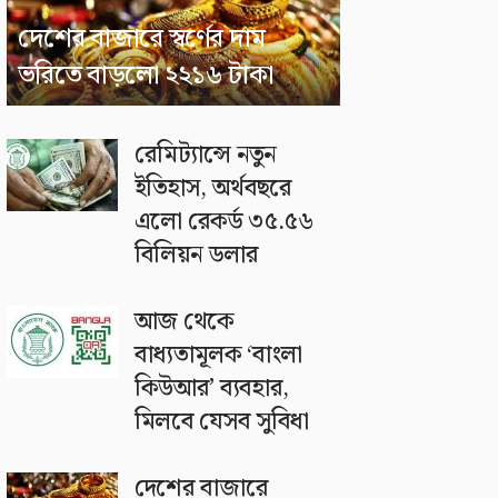
দেশের বাজারে স্বর্ণের দাম
ভরিতে বাড়লো ২২১৬ টাকা
রেমিট্যান্সে নতুন
ইতিহাস, অর্থবছরে
এলো রেকর্ড ৩৫.৫৬
বিলিয়ন ডলার
আজ থেকে
বাধ্যতামূলক ‘বাংলা
কিউআর’ ব্যবহার,
মিলবে যেসব সুবিধা
দেশের বাজারে