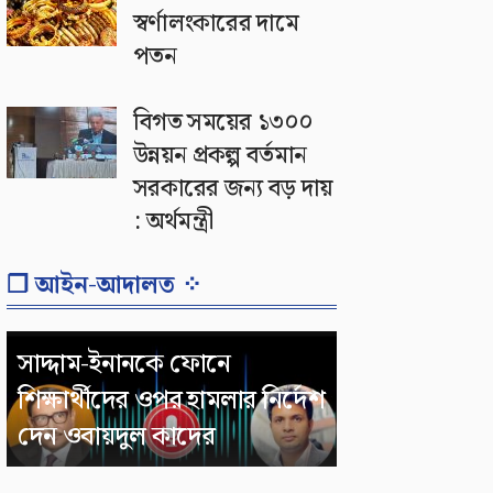
স্বর্ণালংকারের দামে
পতন
বিগত সময়ের ১৩০০
উন্নয়ন প্রকল্প বর্তমান
সরকারের জন্য বড় দায়
: অর্থমন্ত্রী
❐ আইন-আদালত ⁘
সাদ্দাম-ইনানকে ফোনে
শিক্ষার্থীদের ওপর হামলার নির্দেশ
দেন ওবায়দুল কাদের