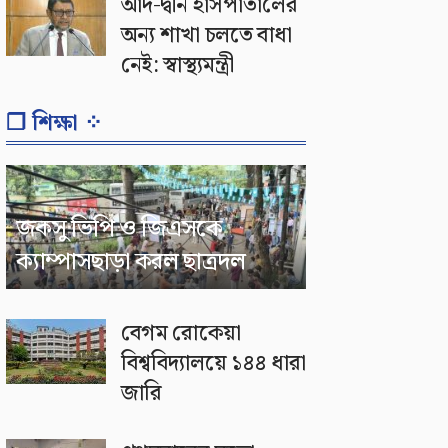
আদ-দ্বীন হাসপাতালের
অন্য শাখা চলতে বাধা
নেই: স্বাস্থ্যমন্ত্রী
❐ শিক্ষা ⁘
জকসু ভিপি ও জিএসকে
ক্যাম্পাসছাড়া করল ছাত্রদল
বেগম রোকেয়া
বিশ্ববিদ্যালয়ে ১৪৪ ধারা
জারি