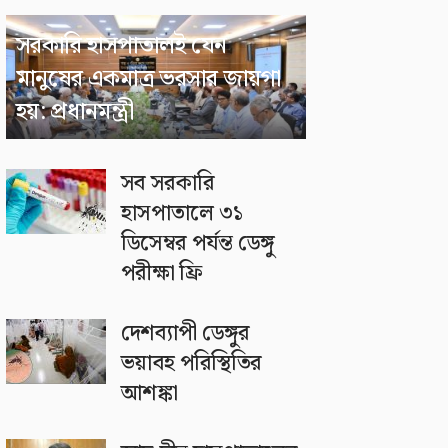
সরকারি হাসপাতালই যেন
মানুষের একমাত্র ভরসার জায়গা
হয়: প্রধানমন্ত্রী
সব সরকারি
হাসপাতালে ৩১
ডিসেম্বর পর্যন্ত ডেঙ্গু
পরীক্ষা ফ্রি
দেশব্যাপী ডেঙ্গুর
ভয়াবহ পরিস্থিতির
আশঙ্কা