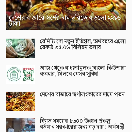
দেশের বাজারে স্বর্ণের দাম ভরিতে বাড়লো ২২১৬
টাকা
রেমিট্যান্সে নতুন ইতিহাস, অর্থবছরে এলো
রেকর্ড ৩৫.৫৬ বিলিয়ন ডলার
আজ থেকে বাধ্যতামূলক ‘বাংলা কিউআর’
ব্যবহার, মিলবে যেসব সুবিধা
দেশের বাজারে স্বর্ণালংকারের দামে পতন
বিগত সময়ের ১৩০০ উন্নয়ন প্রকল্প
বর্তমান সরকারের জন্য বড় দায় : অর্থমন্ত্রী