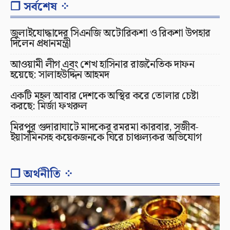
❐ সর্বশেষ ⁘
জুলাইযোদ্ধাদের সিএনজি অটোরিকশা ও রিকশা উপহার
দিলেন প্রধানমন্ত্রী
আওয়ামী লীগ এবং শেখ হাসিনার রাজনৈতিক দাফন
হয়েছে: সালাহউদ্দিন আহমদ
একটি মহল আবার দেশকে অস্থির করে তোলার চেষ্টা
করছে: মির্জা ফখরুল
মিরপুর গুদারাঘাটে মাদকের রমরমা কারবার, সজীব-
ইয়াসমিনসহ কয়েকজনকে ঘিরে চাঞ্চল্যকর অভিযোগ
❐ অর্থনীতি ⁘