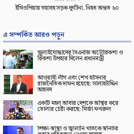
পরবর্তী সংবাদ
ইথিওপিয়ায় ভয়াবহ সড়ক দুর্ঘটনা, নিহত অন্তত ৬০
এ সম্পর্কিত আরও পড়ুন
জুলাইযোদ্ধাদের সিএনজি অটোরিকশা ও
রিকশা উপহার দিলেন প্রধানমন্ত্রী
আওয়ামী লীগ এবং শেখ হাসিনার
রাজনৈতিক দাফন হয়েছে: সালাহউদ্দিন
আহমদ
একটি মহল আবার দেশকে অস্থির করে
তোলার চেষ্টা করছে: মির্জা ফখরুল
শিক্ষা-স্বাস্থ্য ও জ্বালানি খাতকে স্বনির্ভর