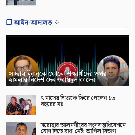
❐ আইন-আদালত ⁘
সাদ্দাম-ইনানকে ফোনে শিক্ষার্থীদের ওপর
হামলার নির্দেশ দেন ওবায়দুল কাদের
৭ মাসের শিশুকে ফিরে পেলেন ১৩
বছরের মা!
সরোয়ার আলমগীরের সংসদ অধিবেশনে
যোগ দিতে বাধা নেই: আপিল বিভাগ