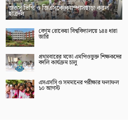
জকসু ভিপি ও জিএসকে ক্যাম্পাসছাড়া করল
ছাত্রদল
বেগম রোকেয়া বিশ্ববিদ্যালয়ে ১৪৪ ধারা
জারি
প্রথমবারের মতো এমপিওভুক্ত শিক্ষকদের
বদলি কার্যক্রম চালু
এসএসসি ও সমমানের পরীক্ষার ফলাফল
১০ আগস্ট