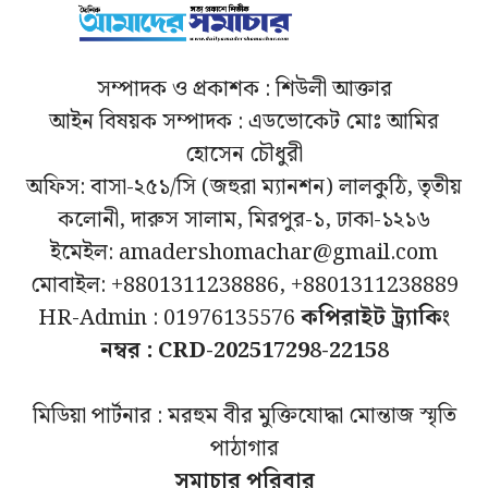
সম্পাদক ও প্রকাশক : শিউলী আক্তার
আইন বিষয়ক সম্পাদক : এডভোকেট মোঃ আমির
হোসেন চৌধুরী
অফিস: বাসা-২৫১/সি (জহুরা ম্যানশন) লালকুঠি, তৃতীয়
কলোনী, দারুস সালাম, মিরপুর-১, ঢাকা-১২১৬
ইমেইল: amadershomachar@gmail.com
মোবাইল: +8801311238886, +8801311238889
HR-Admin : 01976135576
কপিরাইট ট্র্যাকিং
নম্বর : CRD-202517298-22158
মিডিয়া পার্টনার : মরহুম বীর মুক্তিযোদ্ধা মোন্তাজ স্মৃতি
পাঠাগার
সমাচার পরিবার