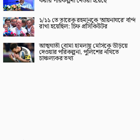
করার পরিকল্পনা নেওয়া হয়েছে
১/১১ তে তারেক রহমানকে ‘আয়নাঘরে’ বন্দি
রাখা হয়েছিল: চিফ প্রসিকিউটর
আত্মঘাতী বোমা হামলায় মেসিকে উড়িয়ে
দেওয়ার পরিকল্পনা, পুলিশের নথিতে
চাঞ্চল্যকর তথ্য