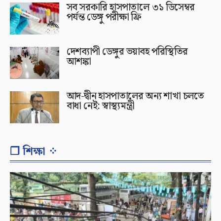
সব সরকারি হাসপাতালে ৩১ ডিসেম্বর
পর্যন্ত ডেঙ্গু পরীক্ষা ফ্রি
দেশব্যাপী ডেঙ্গুর ভয়াবহ পরিস্থিতির
আশঙ্কা
আদ-দ্বীন হাসপাতালের অন্য শাখা চলতে
বাধা নেই: স্বাস্থ্যমন্ত্রী
❐ শিক্ষা ⁘