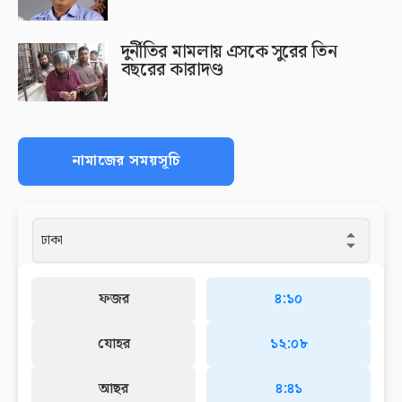
দুর্নীতির মামলায় এসকে সুরের তিন
বছরের কারাদণ্ড
নামাজের সময়সূচি
ফজর
৪:১০
যোহর
১২:০৮
আছর
৪:৪১