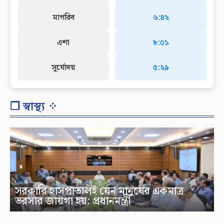
মাগরিব
৬:৪২
এশা
৮:০১
সূর্যোদয়
৫:২৯
❐ স্বাস্থ্য ⁘
সরকারি হাসপাতালই যেন মানুষের একমাত্র
ভরসার জায়গা হয়: প্রধানমন্ত্রী