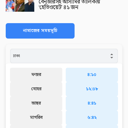
বেনজীরসহ আসামির তালিকায়
‘হেভিওয়েট’ ৪১ জন
নামাজের সময়সূচি
ফজর
৪:১০
যোহর
১২:০৮
আছর
৪:৪১
মাগরিব
৬:৪২