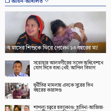
❐ আইন-আদালত ⁘
৭ মাসের শিশুকে ফিরে পেলেন ১৩ বছরের মা!
সরোয়ার আলমগীরের সংসদ অধিবেশনে
যোগ দিতে বাধা নেই: আপিল বিভাগ
দুর্নীতির মামলায় এসকে সুরের তিন
বছরের কারাদণ্ড
শাপলা চত্বরে হত্যাকাণ্ড: হাসিনা-আজিজ-