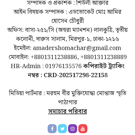
সম্পাদক ও প্রকাশক : শিউলী আক্তার
আইন বিষয়ক সম্পাদক : এডভোকেট মোঃ আমির
হোসেন চৌধুরী
অফিস: বাসা-২৫১/সি (জহুরা ম্যানশন) লালকুঠি, তৃতীয়
কলোনী, দারুস সালাম, মিরপুর-১, ঢাকা-১২১৬
ইমেইল: amadershomachar@gmail.com
মোবাইল: +8801311238886, +8801311238889
HR-Admin : 01976135576
কপিরাইট ট্র্যাকিং
নম্বর : CRD-202517298-22158
মিডিয়া পার্টনার : মরহুম বীর মুক্তিযোদ্ধা মোন্তাজ স্মৃতি
পাঠাগার
সমাচার পরিবার