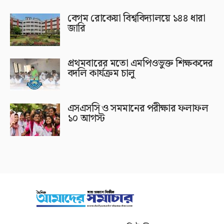
বেগম রোকেয়া বিশ্ববিদ্যালয়ে ১৪৪ ধারা
জারি
প্রথমবারের মতো এমপিওভুক্ত শিক্ষকদের
বদলি কার্যক্রম চালু
এসএসসি ও সমমানের পরীক্ষার ফলাফল
১০ আগস্ট