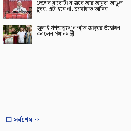
দেশের বারোটা বাজবে আর আমরা আঙুল
চুষব, এটা হবে না: জামায়াত আমির
জুলাই গণঅভ্যুত্থান স্মৃতি জাদুঘর উদ্বোধন
করলেন প্রধানমন্ত্রী
❐ সর্বশেষ ⁘