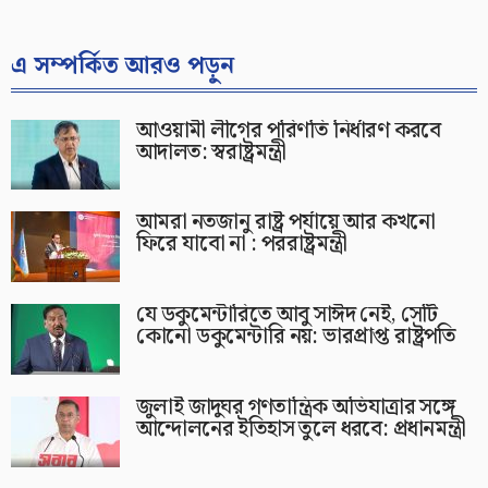
এ সম্পর্কিত আরও পড়ুন
আওয়ামী লীগের পরিণতি নির্ধারণ করবে
আদালত: স্বরাষ্ট্রমন্ত্রী
আমরা নতজানু রাষ্ট্র পর্যায়ে আর কখনো
ফিরে যাবো না : পররাষ্ট্রমন্ত্রী
যে ডকুমেন্টারিতে আবু সাঈদ নেই, সেটি
কোনো ডকুমেন্টারি নয়: ভারপ্রাপ্ত রাষ্ট্রপতি
জুলাই জাদুঘর গণতান্ত্রিক অভিযাত্রার সঙ্গে
আন্দোলনের ইতিহাস তুলে ধরবে: প্রধানমন্ত্রী