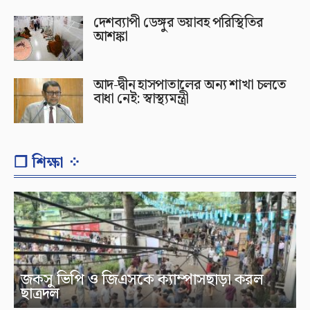
দেশব্যাপী ডেঙ্গুর ভয়াবহ পরিস্থিতির
আশঙ্কা
আদ-দ্বীন হাসপাতালের অন্য শাখা চলতে
বাধা নেই: স্বাস্থ্যমন্ত্রী
❐ শিক্ষা ⁘
জকসু ভিপি ও জিএসকে ক্যাম্পাসছাড়া করল
ছাত্রদল