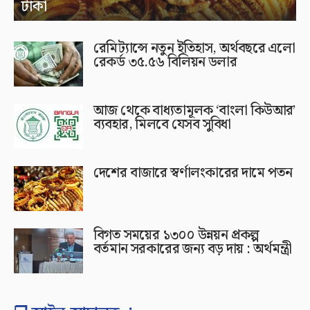
টাকা
রেমিট্যান্সে নতুন ইতিহাস, অর্থবছরে এলো
রেকর্ড ৩৫.৫৬ বিলিয়ন ডলার
আজ থেকে বাধ্যতামূলক ‘বাংলা কিউআর’
ব্যবহার, মিলবে যেসব সুবিধা
দেশের বাজারে স্বর্ণালংকারের দামে পতন
বিগত সময়ের ১৩০০ উন্নয়ন প্রকল্প
বর্তমান সরকারের জন্য বড় দায় : অর্থমন্ত্রী