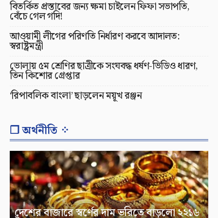
বিতর্কিত প্রস্তাবের জন্য ক্ষমা চাইলেন ফিফা সভাপতি,
বেঁচে গেল গদি!
আওয়ামী লীগের পরিণতি নির্ধারণ করবে আদালত:
স্বরাষ্ট্রমন্ত্রী
ভোলায় ৫ম শ্রেণির ছাত্রীকে সংঘবদ্ধ ধর্ষণ-ভিডিও ধারণ,
তিন কিশোর গ্রেপ্তার
‘রিপাবলিক বাংলা’ ছাড়লেন ময়ূখ রঞ্জন
❐ অর্থনীতি ⁘
দেশের বাজারে স্বর্ণের দাম ভরিতে বাড়লো ২২১৬