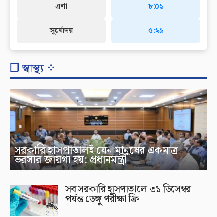
এশা
৮:০১
সূর্যোদয়
৫:২৯
❐ স্বাস্থ্য ⁘
সরকারি হাসপাতালই যেন মানুষের একমাত্র
ভরসার জায়গা হয়: প্রধানমন্ত্রী
সব সরকারি হাসপাতালে ৩১ ডিসেম্বর
পর্যন্ত ডেঙ্গু পরীক্ষা ফ্রি