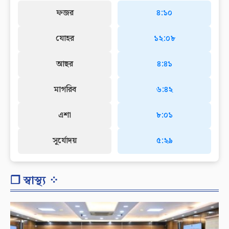
ফজর
৪:১০
যোহর
১২:০৮
আছর
৪:৪১
মাগরিব
৬:৪২
এশা
৮:০১
সূর্যোদয়
৫:২৯
❐ স্বাস্থ্য ⁘