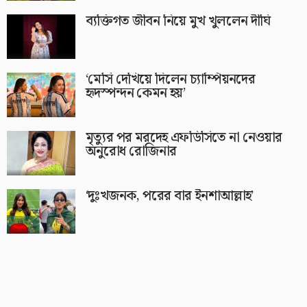
ব্যক্তিগত জীবন নিয়ে মুখ খুললেন দীঘি
‘মেসি দেখিয়ে দিলেন চ্যাম্পিয়নদের
হৃদস্পন্দন কেমন হয়’
মৃত্যুর পর মরদেহ এফডিসিতে না নেওয়ার
অনুরোধ রোজিনার
‘দুঃখজনক, পরের বার ইনশাআল্লাহ’