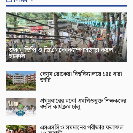
❐ শিক্ষা ⁘
জকসু ভিপি ও জিএসকে ক্যাম্পাসছাড়া করল
ছাত্রদল
বেগম রোকেয়া বিশ্ববিদ্যালয়ে ১৪৪ ধারা
জারি
প্রথমবারের মতো এমপিওভুক্ত শিক্ষকদের
বদলি কার্যক্রম চালু
এসএসসি ও সমমানের পরীক্ষার ফলাফল