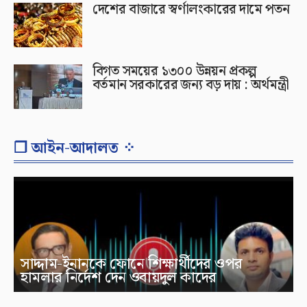
দেশের বাজারে স্বর্ণালংকারের দামে পতন
বিগত সময়ের ১৩০০ উন্নয়ন প্রকল্প
বর্তমান সরকারের জন্য বড় দায় : অর্থমন্ত্রী
❐ আইন-আদালত ⁘
সাদ্দাম-ইনানকে ফোনে শিক্ষার্থীদের ওপর
হামলার নির্দেশ দেন ওবায়দুল কাদের