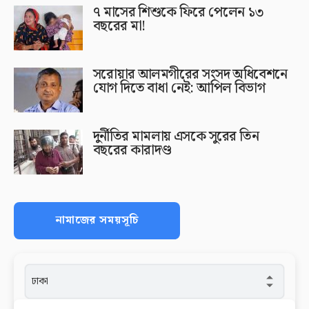
৭ মাসের শিশুকে ফিরে পেলেন ১৩
বছরের মা!
সরোয়ার আলমগীরের সংসদ অধিবেশনে
যোগ দিতে বাধা নেই: আপিল বিভাগ
দুর্নীতির মামলায় এসকে সুরের তিন
বছরের কারাদণ্ড
নামাজের সময়সূচি