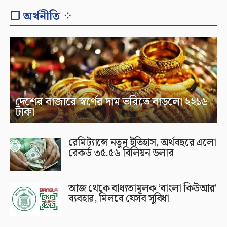
❐ অর্থনীতি ⁘
দেশের বাজারে স্বর্ণের দাম ভরিতে বাড়লো ২২১৬
টাকা
রেমিট্যান্সে নতুন ইতিহাস, অর্থবছরে এলো
রেকর্ড ৩৫.৫৬ বিলিয়ন ডলার
আজ থেকে বাধ্যতামূলক ‘বাংলা কিউআর’
ব্যবহার, মিলবে যেসব সুবিধা