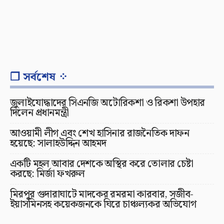
❐ সর্বশেষ ⁘
জুলাইযোদ্ধাদের সিএনজি অটোরিকশা ও রিকশা উপহার
দিলেন প্রধানমন্ত্রী
আওয়ামী লীগ এবং শেখ হাসিনার রাজনৈতিক দাফন
হয়েছে: সালাহউদ্দিন আহমদ
একটি মহল আবার দেশকে অস্থির করে তোলার চেষ্টা
করছে: মির্জা ফখরুল
মিরপুর গুদারাঘাটে মাদকের রমরমা কারবার, সজীব-
ইয়াসমিনসহ কয়েকজনকে ঘিরে চাঞ্চল্যকর অভিযোগ