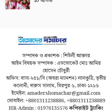
১০ আগস্ট
সম্পাদক ও প্রকাশক : শিউলী আক্তার
আইন বিষয়ক সম্পাদক : এডভোকেট মোঃ আমির
হোসেন চৌধুরী
অফিস: বাসা-২৫১/সি (জহুরা ম্যানশন) লালকুঠি, তৃতীয়
কলোনী, দারুস সালাম, মিরপুর-১, ঢাকা-১২১৬
ইমেইল: amadershomachar@gmail.com
মোবাইল: +8801311238886, +8801311238889
HR-Admin : 01976135576
কপিরাইট ট্র্যাকিং