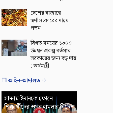
দেশের বাজারে
স্বর্ণালংকারের দামে
পতন
বিগত সময়ের ১৩০০
উন্নয়ন প্রকল্প বর্তমান
সরকারের জন্য বড় দায়
: অর্থমন্ত্রী
❐ আইন-আদালত ⁘
সাদ্দাম-ইনানকে ফোনে
শিক্ষার্থীদের ওপর হামলার নির্দেশ