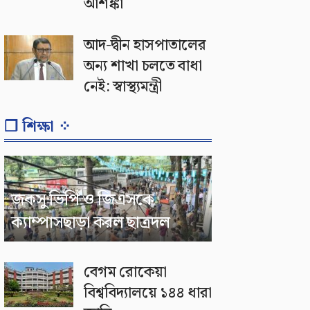
আশঙ্কা
আদ-দ্বীন হাসপাতালের
অন্য শাখা চলতে বাধা
নেই: স্বাস্থ্যমন্ত্রী
❐ শিক্ষা ⁘
জকসু ভিপি ও জিএসকে
ক্যাম্পাসছাড়া করল ছাত্রদল
বেগম রোকেয়া
বিশ্ববিদ্যালয়ে ১৪৪ ধারা