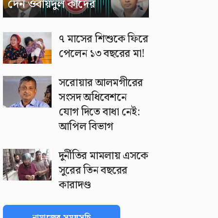
দেন ওবায়দুল কাদের
৭ মাসের শিশুকে ফিরে
পেলেন ১৩ বছরের মা!
সরোয়ার আলমগীরের
সংসদ অধিবেশনে
যোগ দিতে বাধা নেই:
আপিল বিভাগ
দুর্নীতির মামলায় এসকে
সুরের তিন বছরের
কারাদণ্ড
নামাজের সময়সূচি