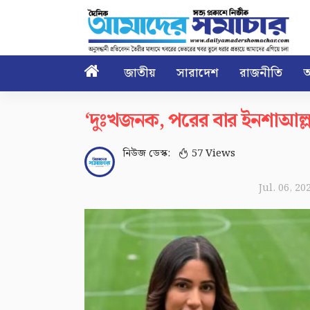

জাতীয়
সারাদেশ
রাজনীতি
আ
‘দুঃখজনক, পরের বার ইনশাআল্ল
নিউজ ডেস্ক:
57 Views
Jul. 06, 20