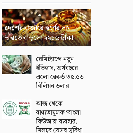
দেশের বাজারে স্বর্ণের দাম
ভরিতে বাড়লো ২২১৬ টাকা
রেমিট্যান্সে নতুন
ইতিহাস, অর্থবছরে
এলো রেকর্ড ৩৫.৫৬
বিলিয়ন ডলার
আজ থেকে
বাধ্যতামূলক ‘বাংলা
কিউআর’ ব্যবহার,
মিলবে যেসব সুবিধা