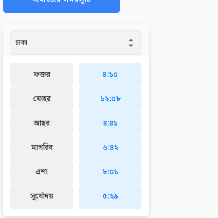
ফজর
৪:১০
যোহর
১২:০৮
আছর
৪:৪১
মাগরিব
৬:৪২
এশা
৮:০১
সূর্যোদয়
৫:২৯