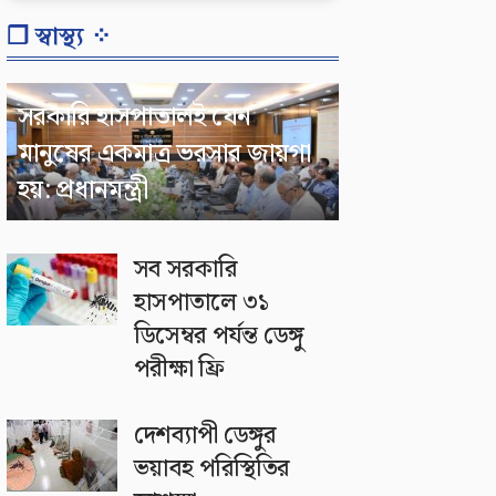
❐ স্বাস্থ্য ⁘
সরকারি হাসপাতালই যেন
মানুষের একমাত্র ভরসার জায়গা
হয়: প্রধানমন্ত্রী
সব সরকারি
হাসপাতালে ৩১
ডিসেম্বর পর্যন্ত ডেঙ্গু
পরীক্ষা ফ্রি
দেশব্যাপী ডেঙ্গুর
ভয়াবহ পরিস্থিতির