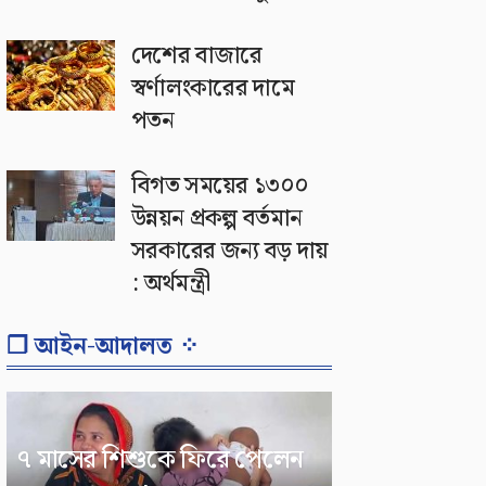
দেশের বাজারে
স্বর্ণালংকারের দামে
পতন
বিগত সময়ের ১৩০০
উন্নয়ন প্রকল্প বর্তমান
সরকারের জন্য বড় দায়
: অর্থমন্ত্রী
❐ আইন-আদালত ⁘
৭ মাসের শিশুকে ফিরে পেলেন