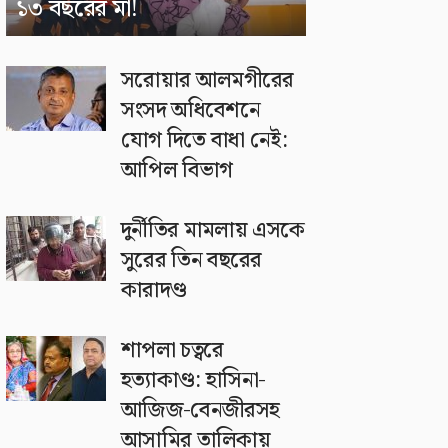
১৩ বছরের মা!
সরোয়ার আলমগীরের
সংসদ অধিবেশনে
যোগ দিতে বাধা নেই:
আপিল বিভাগ
দুর্নীতির মামলায় এসকে
সুরের তিন বছরের
কারাদণ্ড
শাপলা চত্বরে
হত্যাকাণ্ড: হাসিনা-
আজিজ-বেনজীরসহ
আসামির তালিকায়