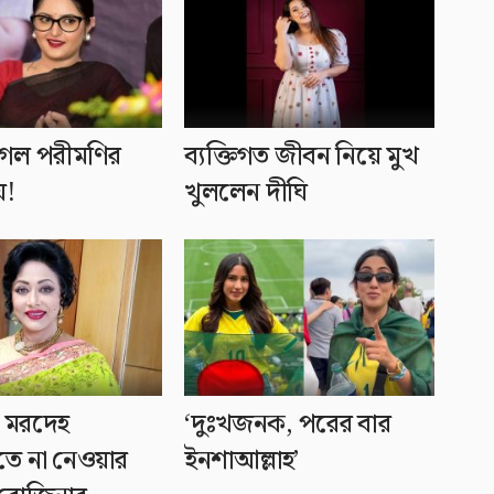
েল পরীমণির
ব্যক্তিগত জীবন নিয়ে মুখ
ে!
খুললেন দীঘি
পর মরদেহ
‘দুঃখজনক, পরের বার
ে না নেওয়ার
ইনশাআল্লাহ’