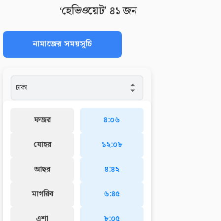
‘হেভিওয়েট’ ৪১ জন
নামাজের সময়সূচি
ফজর
৪:০৬
যোহর
১২:০৮
আছর
৪:৪২
মাগরিব
৬:৪৫
এশা
৮:০৫