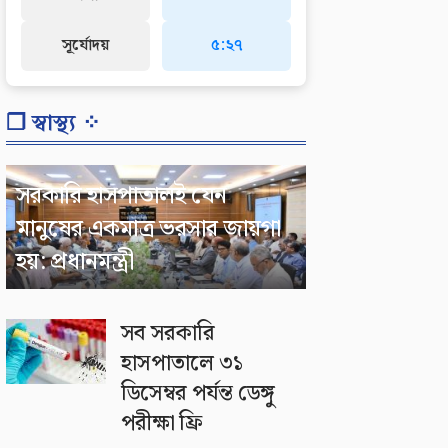
সূর্যোদয়
৫:২৭
❐ স্বাস্থ্য ⁘
সরকারি হাসপাতালই যেন
মানুষের একমাত্র ভরসার জায়গা
হয়: প্রধানমন্ত্রী
সব সরকারি
হাসপাতালে ৩১
ডিসেম্বর পর্যন্ত ডেঙ্গু
পরীক্ষা ফ্রি