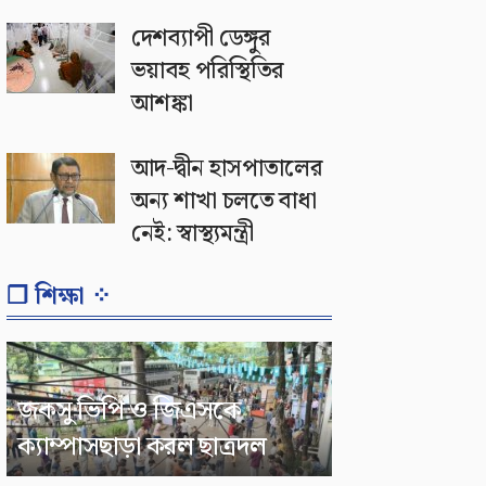
দেশব্যাপী ডেঙ্গুর
ভয়াবহ পরিস্থিতির
আশঙ্কা
আদ-দ্বীন হাসপাতালের
অন্য শাখা চলতে বাধা
নেই: স্বাস্থ্যমন্ত্রী
❐ শিক্ষা ⁘
জকসু ভিপি ও জিএসকে
ক্যাম্পাসছাড়া করল ছাত্রদল