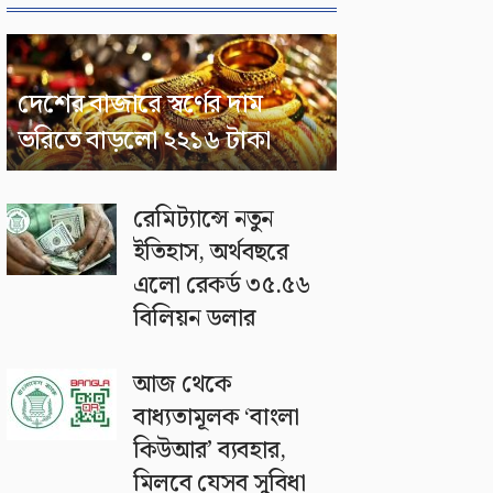
দেশের বাজারে স্বর্ণের দাম
ভরিতে বাড়লো ২২১৬ টাকা
রেমিট্যান্সে নতুন
ইতিহাস, অর্থবছরে
এলো রেকর্ড ৩৫.৫৬
বিলিয়ন ডলার
আজ থেকে
বাধ্যতামূলক ‘বাংলা
কিউআর’ ব্যবহার,
মিলবে যেসব সুবিধা