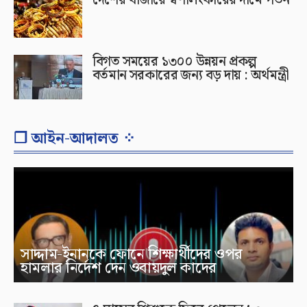
বিগত সময়ের ১৩০০ উন্নয়ন প্রকল্প
বর্তমান সরকারের জন্য বড় দায় : অর্থমন্ত্রী
❐ আইন-আদালত ⁘
সাদ্দাম-ইনানকে ফোনে শিক্ষার্থীদের ওপর
হামলার নির্দেশ দেন ওবায়দুল কাদের