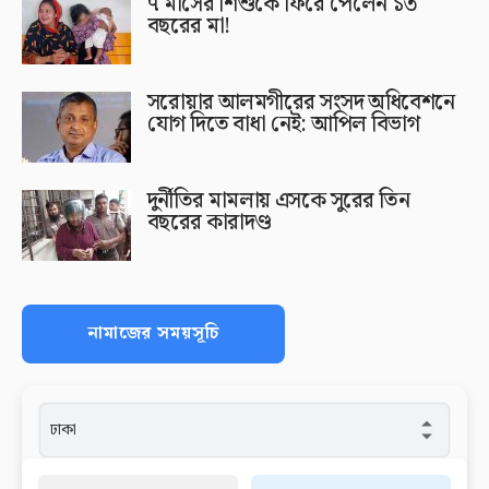
৭ মাসের শিশুকে ফিরে পেলেন ১৩
বছরের মা!
সরোয়ার আলমগীরের সংসদ অধিবেশনে
যোগ দিতে বাধা নেই: আপিল বিভাগ
দুর্নীতির মামলায় এসকে সুরের তিন
বছরের কারাদণ্ড
নামাজের সময়সূচি