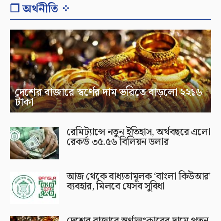
❐ অর্থনীতি ⁘
দেশের বাজারে স্বর্ণের দাম ভরিতে বাড়লো ২২১৬
টাকা
রেমিট্যান্সে নতুন ইতিহাস, অর্থবছরে এলো
রেকর্ড ৩৫.৫৬ বিলিয়ন ডলার
আজ থেকে বাধ্যতামূলক ‘বাংলা কিউআর’
ব্যবহার, মিলবে যেসব সুবিধা
দেশের বাজারে স্বর্ণালংকারের দামে পতন