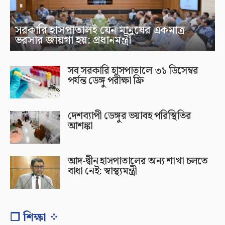
সরকারি হাসপাতালই যেন মানুষের একমাত্র
ভরসার জায়গা হয়: প্রধানমন্ত্রী
সব সরকারি হাসপাতালে ৩১ ডিসেম্বর
পর্যন্ত ডেঙ্গু পরীক্ষা ফ্রি
দেশব্যাপী ডেঙ্গুর ভয়াবহ পরিস্থিতির
আশঙ্কা
আদ-দ্বীন হাসপাতালের অন্য শাখা চলতে
বাধা নেই: স্বাস্থ্যমন্ত্রী
❐ শিক্ষা ⁘