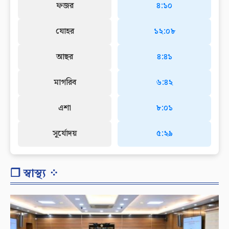
ফজর
৪:১০
যোহর
১২:০৮
আছর
৪:৪১
মাগরিব
৬:৪২
এশা
৮:০১
সূর্যোদয়
৫:২৯
❐ স্বাস্থ্য ⁘