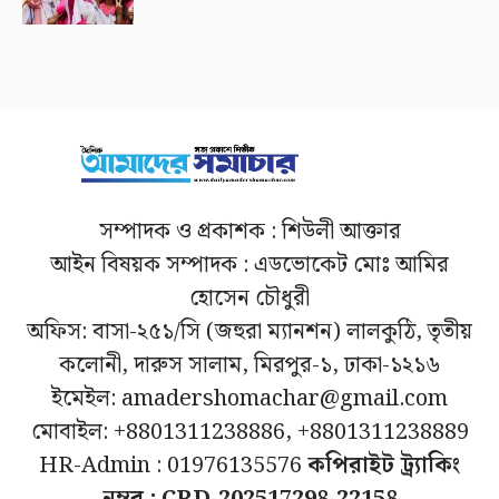
সম্পাদক ও প্রকাশক : শিউলী আক্তার
আইন বিষয়ক সম্পাদক : এডভোকেট মোঃ আমির
হোসেন চৌধুরী
অফিস: বাসা-২৫১/সি (জহুরা ম্যানশন) লালকুঠি, তৃতীয়
কলোনী, দারুস সালাম, মিরপুর-১, ঢাকা-১২১৬
ইমেইল: amadershomachar@gmail.com
মোবাইল: +8801311238886, +8801311238889
HR-Admin : 01976135576
কপিরাইট ট্র্যাকিং