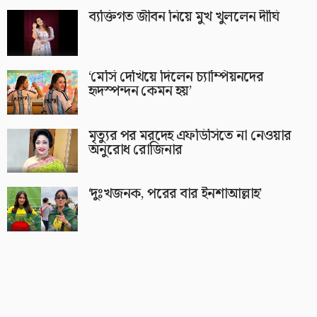
ব্যক্তিগত জীবন নিয়ে মুখ খুললেন দীঘি
‘মেসি দেখিয়ে দিলেন চ্যাম্পিয়নদের
হৃদস্পন্দন কেমন হয়’
মৃত্যুর পর মরদেহ এফডিসিতে না নেওয়ার
অনুরোধ রোজিনার
‘দুঃখজনক, পরের বার ইনশাআল্লাহ’