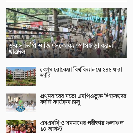
জকসু ভিপি ও জিএসকে ক্যাম্পাসছাড়া করল
ছাত্রদল
বেগম রোকেয়া বিশ্ববিদ্যালয়ে ১৪৪ ধারা
জারি
প্রথমবারের মতো এমপিওভুক্ত শিক্ষকদের
বদলি কার্যক্রম চালু
এসএসসি ও সমমানের পরীক্ষার ফলাফল
১০ আগস্ট