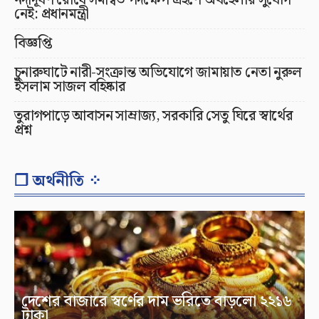
নদীদূষণ রোধে সমন্বিত পদক্ষেপ গ্রহণে অবহেলার সুযোগ
নেই: প্রধানমন্ত্রী
বিজ্ঞপ্তি
চুনারুঘাটে নারী-সংক্রান্ত অভিযোগে জামায়াত নেতা নুরুল
ইসলাম সাজল বহিষ্কার
তুরাগপাড়ে আবাসন সাম্রাজ্য, সরকারি সেতু ঘিরে স্বার্থের
প্রশ্ন
❐ অর্থনীতি ⁘
দেশের বাজারে স্বর্ণের দাম ভরিতে বাড়লো ২২১৬
টাকা