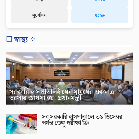
সূর্যোদয়
৫:২৯
❐ স্বাস্থ্য ⁘
সরকারি হাসপাতালই যেন মানুষের একমাত্র
ভরসার জায়গা হয়: প্রধানমন্ত্রী
সব সরকারি হাসপাতালে ৩১ ডিসেম্বর
পর্যন্ত ডেঙ্গু পরীক্ষা ফ্রি