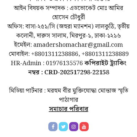
আইন বিষয়ক সম্পাদক : এডভোকেট মোঃ আমির
হোসেন চৌধুরী
অফিস: বাসা-২৫১/সি (জহুরা ম্যানশন) লালকুঠি, তৃতীয়
কলোনী, দারুস সালাম, মিরপুর-১, ঢাকা-১২১৬
ইমেইল: amadershomachar@gmail.com
মোবাইল: +8801311238886, +8801311238889
HR-Admin : 01976135576
কপিরাইট ট্র্যাকিং
নম্বর : CRD-202517298-22158
মিডিয়া পার্টনার : মরহুম বীর মুক্তিযোদ্ধা মোন্তাজ স্মৃতি
পাঠাগার
সমাচার পরিবার