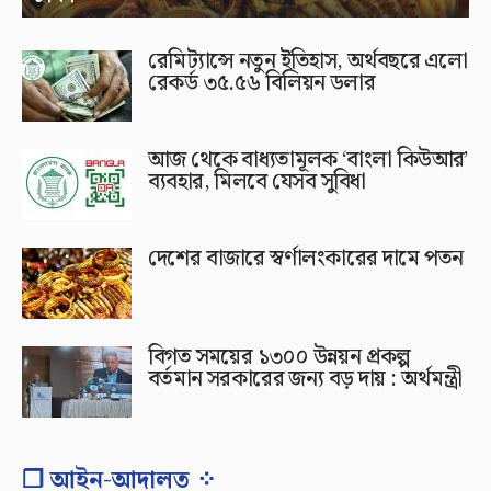
রেমিট্যান্সে নতুন ইতিহাস, অর্থবছরে এলো
রেকর্ড ৩৫.৫৬ বিলিয়ন ডলার
আজ থেকে বাধ্যতামূলক ‘বাংলা কিউআর’
ব্যবহার, মিলবে যেসব সুবিধা
দেশের বাজারে স্বর্ণালংকারের দামে পতন
বিগত সময়ের ১৩০০ উন্নয়ন প্রকল্প
বর্তমান সরকারের জন্য বড় দায় : অর্থমন্ত্রী
❐ আইন-আদালত ⁘