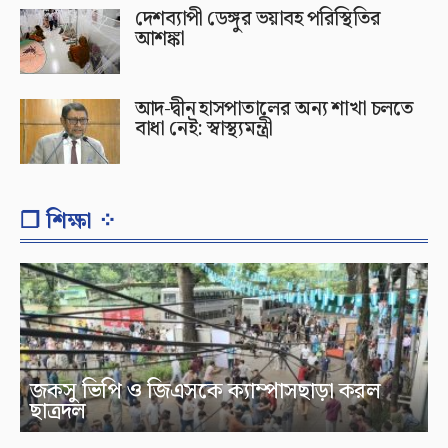
দেশব্যাপী ডেঙ্গুর ভয়াবহ পরিস্থিতির
আশঙ্কা
আদ-দ্বীন হাসপাতালের অন্য শাখা চলতে
বাধা নেই: স্বাস্থ্যমন্ত্রী
❐ শিক্ষা ⁘
জকসু ভিপি ও জিএসকে ক্যাম্পাসছাড়া করল
ছাত্রদল