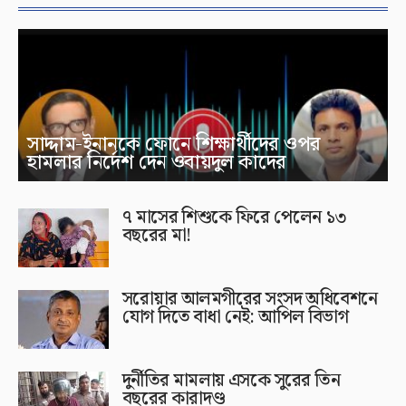
সাদ্দাম-ইনানকে ফোনে শিক্ষার্থীদের ওপর
হামলার নির্দেশ দেন ওবায়দুল কাদের
৭ মাসের শিশুকে ফিরে পেলেন ১৩
বছরের মা!
সরোয়ার আলমগীরের সংসদ অধিবেশনে
যোগ দিতে বাধা নেই: আপিল বিভাগ
দুর্নীতির মামলায় এসকে সুরের তিন
বছরের কারাদণ্ড