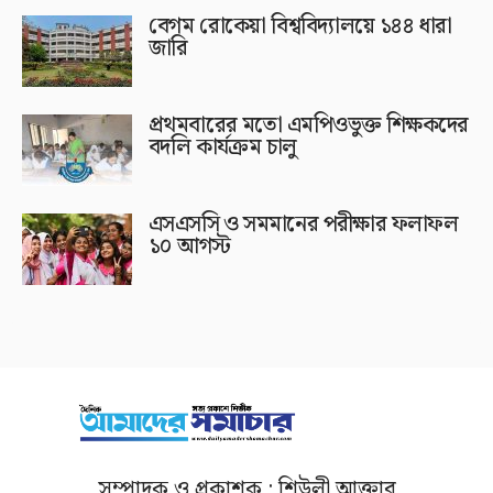
বেগম রোকেয়া বিশ্ববিদ্যালয়ে ১৪৪ ধারা
জারি
প্রথমবারের মতো এমপিওভুক্ত শিক্ষকদের
বদলি কার্যক্রম চালু
এসএসসি ও সমমানের পরীক্ষার ফলাফল
১০ আগস্ট
সম্পাদক ও প্রকাশক : শিউলী আক্তার