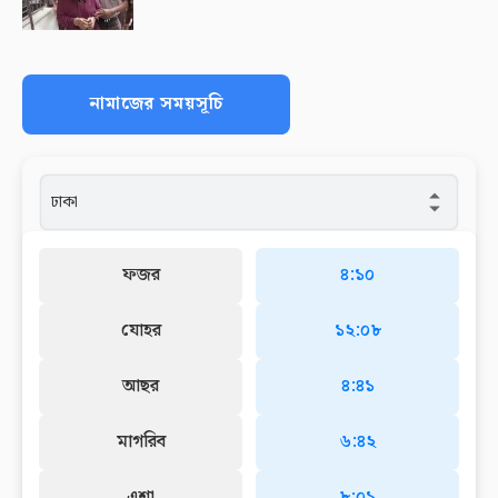
নামাজের সময়সূচি
ফজর
৪:১০
যোহর
১২:০৮
আছর
৪:৪১
মাগরিব
৬:৪২
এশা
৮:০১