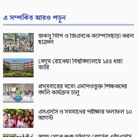
এ সম্পর্কিত আরও পড়ুন
জকসু ভিপি ও জিএসকে ক্যাম্পাসছাড়া করল
ছাত্রদল
বেগম রোকেয়া বিশ্ববিদ্যালয়ে ১৪৪ ধারা
জারি
প্রথমবারের মতো এমপিওভুক্ত শিক্ষকদের
বদলি কার্যক্রম চালু
এসএসসি ও সমমানের পরীক্ষার ফলাফল ১০
আগস্ট